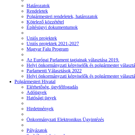
Határozatok
Rendeletek
Polgármesteri rendeletek, határozatok
Kötelező közzététel
Építésügyi dokumentumok
Uniós projektek
Uniós projektek 2021-2027
Magyar Falu Program
Az Európai Parlament tagjainak választása 2019.
Helyi önkormányzati képviselők és polgármester választ
Parlamenti Választások 2022
Helyi önkormányzati képviselők és polgármester választ
Polgármesteri Hivatal
Elérhetőség, ügyfélfogadás
Adóügyek
Hatósági ügyek
Hirdetmények
Önkormányzati Elektronikus Ügyintézés
Pályázatok