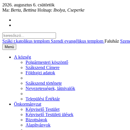
2026. augusztus 6. csütörtök
Ma:
Berta
,
Bettina
Holnap:
Ibolya
,
Cseperke
Száki r.katolikus templom
Szendi evangélikus templom
Faluház
Szen
Menü
A község
Polgármesteri köszöntő
Szákszend Címere
Földrajzi adatok
Szákszend története
Nevezetességek, látnivalók
Települési Értéktár
Önkormányzat
Képviselő Testület
Képviselő Testületi ülések
Bizottságok
Alapítványok