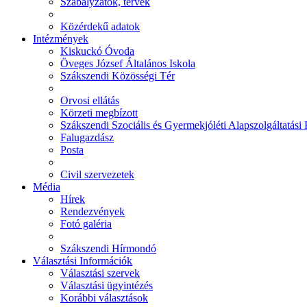
Szabályzatok, tervek
Közérdekű adatok
Intézmények
Kiskuckó Óvoda
Öveges József Általános Iskola
Szákszendi Közösségi Tér
Orvosi ellátás
Körzeti megbízott
Szákszendi Szociális és Gyermekjóléti Alapszolgáltatási
Falugazdász
Posta
Civil szervezetek
Média
Hírek
Rendezvények
Fotó galéria
Szákszendi Hírmondó
Választási Információk
Választási szervek
Választási ügyintézés
Korábbi választások