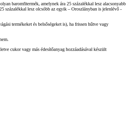
sz olyan baromfitermék, amelynek ára 25 százalékkal lesz alacsonyabb
 25 százalékkal lesz olcsóbb az egyik – Oroszlányban is jelenlévő -
vágási termékeket és belsőségeket is), ha frissen hűtve vagy
 nem.
 illetve cukor vagy más édesítőanyag hozzáadásával készült