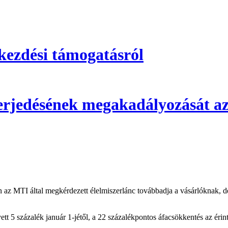
kezdési támogatásról
 terjedésének megakadályozását az
en az MTI által megkérdezett élelmiszerlánc továbbadja a vásárlóknak, d
yett 5 százalék január 1-jétől, a 22 százalékpontos áfacsökkentés az éri