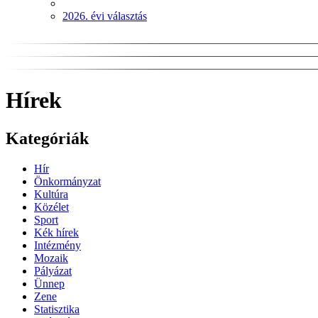
2026. évi választás
Hírek
Kategóriák
Hír
Önkormányzat
Kultúra
Közélet
Sport
Kék hírek
Intézmény
Mozaik
Pályázat
Ünnep
Zene
Statisztika