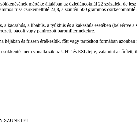
árcsökkenésének mértéke általában az üzletláncoknál 22 százalék, de le
 grammos friss csirkemellfilé 23,8, a szintén 500 grammos csirkecombfilé
s, a kacsahús, a libahús, a tyúkhús és a kakashús esetében (beleértve a 
rezett, pácolt vagy panírozott baromfitermékekre.
a héjában és frissen értékesítik, főtt vagy tartósított formában azonban
de a csökkentés nem vonatkozik az UHT és ESL tejre, valamint a sűrített,
ETÉN SZÜNETEL.