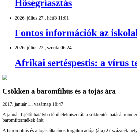
Hőségriasztás
2026. július 27., hétfő 11:01
Fontos információk az iskola
2026. július 22., szerda 06:24
Afrikai sertéspestis: a vírus
Csökken a baromfihús és a tojás ára
2017. január 1., vasárnap 18:47
A január 1-jétől hatályba lépő élelmiszeráfa-csökkentés hatását mind
baromfitermékek árát.
A baromfihús és a tojás általános forgalmi adója (áfa) 27 százalék hel