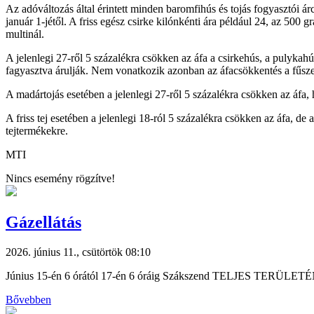
Az adóváltozás által érintett minden baromfihús és tojás fogyasztói 
január 1-jétől. A friss egész csirke kilónkénti ára például 24, az 500
multinál.
A jelenlegi 27-ről 5 százalékra csökken az áfa a csirkehús, a pulykahú
fagyasztva árulják. Nem vonatkozik azonban az áfacsökkentés a fűsze
A madártojás esetében a jelenlegi 27-ről 5 százalékra csökken az áfa, h
A friss tej esetében a jelenlegi 18-ról 5 százalékra csökken az áfa, 
tejtermékekre.
MTI
Nincs esemény rögzítve!
Gázellátás
2026. június 11., csütörtök 08:10
Június 15-én 6 órától 17-én 6 óráig Szákszend TELJES TERÜL
Bővebben