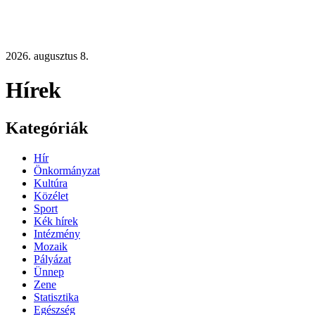
2026. augusztus 8.
Hírek
Kategóriák
Hír
Önkormányzat
Kultúra
Közélet
Sport
Kék hírek
Intézmény
Mozaik
Pályázat
Ünnep
Zene
Statisztika
Egészség