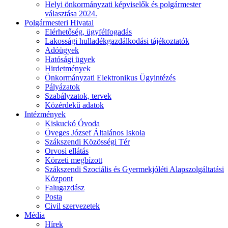
Helyi önkormányzati képviselők és polgármester
választása 2024.
Polgármesteri Hivatal
Elérhetőség, ügyfélfogadás
Lakossági hulladékgazdálkodási tájékoztatók
Adóügyek
Hatósági ügyek
Hirdetmények
Önkormányzati Elektronikus Ügyintézés
Pályázatok
Szabályzatok, tervek
Közérdekű adatok
Intézmények
Kiskuckó Óvoda
Öveges József Általános Iskola
Szákszendi Közösségi Tér
Orvosi ellátás
Körzeti megbízott
Szákszendi Szociális és Gyermekjóléti Alapszolgáltatási
Központ
Falugazdász
Posta
Civil szervezetek
Média
Hírek