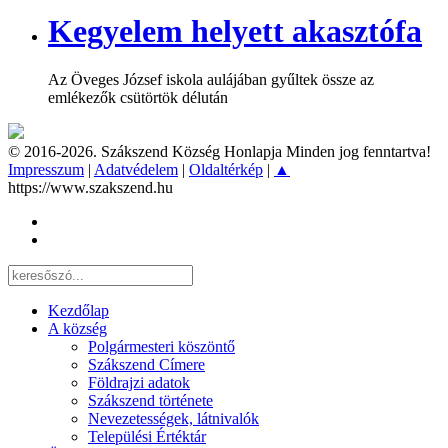
Kegyelem helyett akasztófa
Az Öveges József iskola aulájában gyűltek össze az
emlékezők csütörtök délután
© 2016-2026. Szákszend Község Honlapja Minden jog fenntartva!
Impresszum
|
Adatvédelem
|
Oldaltérkép
|
▲
https://www.szakszend.hu
Kezdőlap
A község
Polgármesteri köszöntő
Szákszend Címere
Földrajzi adatok
Szákszend története
Nevezetességek, látnivalók
Települési Értéktár