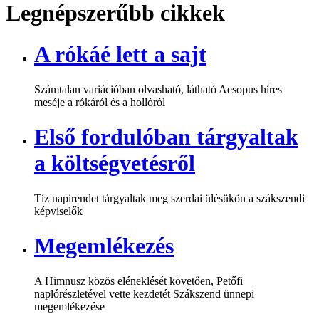
Legnépszerűbb cikkek
A rókáé lett a sajt
Számtalan variációban olvasható, látható Aesopus híres
meséje a rókáról és a hollóról
Első fordulóban tárgyaltak
a költségvetésről
Tíz napirendet tárgyaltak meg szerdai ülésükön a szákszendi
képviselők
Megemlékezés
A Himnusz közös eléneklését követően, Petőfi
naplórészletével vette kezdetét Szákszend ünnepi
megemlékezése