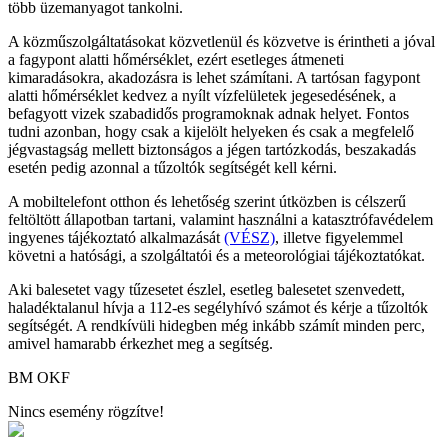
több üzemanyagot tankolni.
A közműszolgáltatásokat közvetlenül és közvetve is érintheti a jóval
a fagypont alatti hőmérséklet, ezért esetleges átmeneti
kimaradásokra, akadozásra is lehet számítani. A tartósan fagypont
alatti hőmérséklet kedvez a nyílt vízfelületek jegesedésének, a
befagyott vizek szabadidős programoknak adnak helyet. Fontos
tudni azonban, hogy csak a kijelölt helyeken és csak a megfelelő
jégvastagság mellett biztonságos a jégen tartózkodás, beszakadás
esetén pedig azonnal a tűzoltók segítségét kell kérni.
A mobiltelefont otthon és lehetőség szerint útközben is célszerű
feltöltött állapotban tartani, valamint használni a katasztrófavédelem
ingyenes tájékoztató alkalmazását
(VÉSZ)
, illetve figyelemmel
követni a hatósági, a szolgáltatói és a meteorológiai tájékoztatókat.
Aki balesetet vagy tűzesetet észlel, esetleg balesetet szenvedett,
haladéktalanul hívja a 112-es segélyhívó számot és kérje a tűzoltók
segítségét. A rendkívüli hidegben még inkább számít minden perc,
amivel hamarabb érkezhet meg a segítség.
BM OKF
Nincs esemény rögzítve!