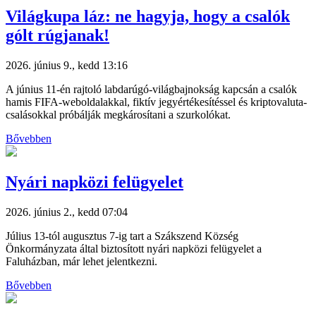
Világkupa láz: ne hagyja, hogy a csalók
gólt rúgjanak!
2026. június 9., kedd 13:16
A június 11-én rajtoló labdarúgó-világbajnokság kapcsán a csalók
hamis FIFA-weboldalakkal, fiktív jegyértékesítéssel és kriptovaluta-
csalásokkal próbálják megkárosítani a szurkolókat.
Bővebben
Nyári napközi felügyelet
2026. június 2., kedd 07:04
Július 13-tól augusztus 7-ig tart a Szákszend Község
Önkormányzata által biztosított nyári napközi felügyelet a
Faluházban, már lehet jelentkezni.
Bővebben