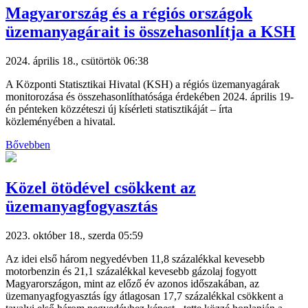
Magyarország és a régiós országok
üzemanyagárait is összehasonlítja a KSH
2024. április 18., csütörtök 06:38
A Központi Statisztikai Hivatal (KSH) a régiós üzemanyagárak
monitorozása és összehasonlíthatósága érdekében 2024. április 19-
én pénteken közzéteszi új kísérleti statisztikáját – írta
közleményében a hivatal.
Bővebben
Közel ötödével csökkent az
üzemanyagfogyasztás
2023. október 18., szerda 05:59
Az idei első három negyedévben 11,8 százalékkal kevesebb
motorbenzin és 21,1 százalékkal kevesebb gázolaj fogyott
Magyarországon, mint az előző év azonos időszakában, az
üzemanyagfogyasztás így átlagosan 17,7 százalékkal csökkent a