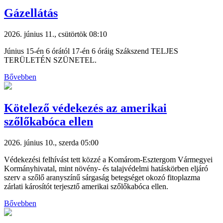
Gázellátás
2026. június 11., csütörtök 08:10
Június 15-én 6 órától 17-én 6 óráig Szákszend TELJES
TERÜLETÉN SZÜNETEL.
Bővebben
Kötelező védekezés az amerikai
szőlőkabóca ellen
2026. június 10., szerda 05:00
Védekezési felhívást tett közzé a Komárom-Esztergom Vármegyei
Kormányhivatal, mint növény- és talajvédelmi hatáskörben eljáró
szerv a szőlő aranyszínű sárgaság betegséget okozó fitoplazma
zárlati károsítót terjesztő amerikai szőlőkabóca ellen.
Bővebben