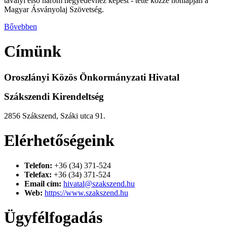
tavalyi első három negyedévhez képest - tette közzé honlapján a
Magyar Ásványolaj Szövetség.
Bővebben
Címünk
Oroszlányi Közös Önkormányzati Hivatal
Szákszendi Kirendeltség
2856 Szákszend, Száki utca 91.
Elérhetőségeink
Telefon:
+36 (34) 371-524
Telefax:
+36 (34) 371-524
Email cím:
hivatal@szakszend.hu
Web:
https://www.szakszend.hu
Ügyfélfogadás