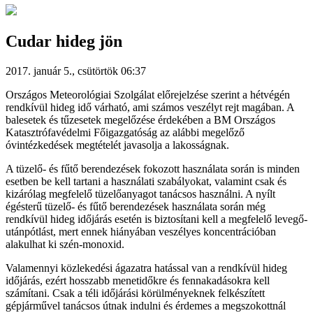
Cudar hideg jön
2017. január 5., csütörtök 06:37
Országos Meteorológiai Szolgálat előrejelzése szerint a hétvégén
rendkívül hideg idő várható, ami számos veszélyt rejt magában. A
balesetek és tűzesetek megelőzése érdekében a BM Országos
Katasztrófavédelmi Főigazgatóság az alábbi megelőző
óvintézkedések megtételét javasolja a lakosságnak.
A tüzelő- és fűtő berendezések fokozott használata során is minden
esetben be kell tartani a használati szabályokat, valamint csak és
kizárólag megfelelő tüzelőanyagot tanácsos használni. A nyílt
égésterű tüzelő- és fűtő berendezések használata során még
rendkívül hideg időjárás esetén is biztosítani kell a megfelelő levegő-
utánpótlást, mert ennek hiányában veszélyes koncentrációban
alakulhat ki szén-monoxid.
Valamennyi közlekedési ágazatra hatással van a rendkívül hideg
időjárás, ezért hosszabb menetidőkre és fennakadásokra kell
számítani. Csak a téli időjárási körülményeknek felkészített
gépjárművel tanácsos útnak indulni és érdemes a megszokottnál