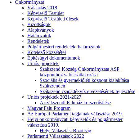
Önkormányzat
Választás 2018
Képviselő Testület
Képviselő Testületi ülések
Bizottságok
Alapítványok
Határozatok
Rendeletek
Polgármesteri rendeletek, határozatok
Kötelező közzététel
Építésügyi dokumentumok
Uniós projektek
Szákszend Község Önkormányzata ASP
központhoz való csatlakozása
Szociális és gyermekjóléti központ kialakítása
Szákszenden
Szákszend csapadékvíz-elvezetésének fejlesztése
Uniós projektek 2021-2027
A szákszendi Faluház korszerűsítése
Magyar Falu Program
Az Európai Parlament tagjainak választása 2019.
Helyi önkormányzati képviselők és polgármester
választása 2019.
Helyi Választási Bizottság
Parlamenti Választások 2022