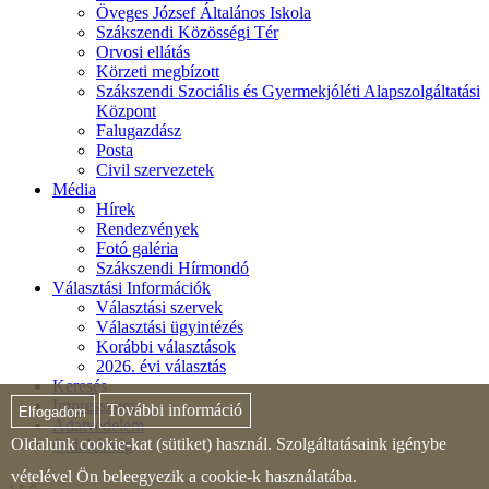
Öveges József Általános Iskola
Szákszendi Közösségi Tér
Orvosi ellátás
Körzeti megbízott
Szákszendi Szociális és Gyermekjóléti Alapszolgáltatási
Központ
Falugazdász
Posta
Civil szervezetek
Média
Hírek
Rendezvények
Fotó galéria
Szákszendi Hírmondó
Választási Információk
Választási szervek
Választási ügyintézés
Korábbi választások
2026. évi választás
Keresés
Impresszum
További információ
Elfogadom
Adatvédelem
Oldalunk cookie-kat (sütiket) használ. Szolgáltatásaink igénybe
Oldaltérkép
vételével Ön beleegyezik a cookie-k használatába.
‹
›
×