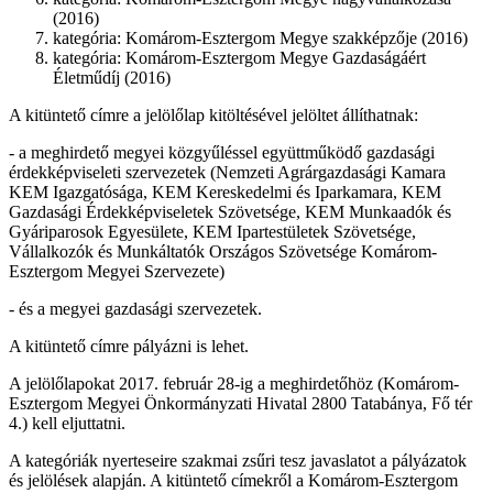
(2016)
kategória: Komárom-Esztergom Megye szakképzője (2016)
kategória: Komárom-Esztergom Megye Gazdaságáért
Életműdíj (2016)
A kitüntető címre a jelölőlap kitöltésével jelöltet állíthatnak:
- a meghirdető megyei közgyűléssel együttműködő gazdasági
érdekképviseleti szervezetek (Nemzeti Agrárgazdasági Kamara
KEM Igazgatósága, KEM Kereskedelmi és Iparkamara, KEM
Gazdasági Érdekképviseletek Szövetsége, KEM Munkaadók és
Gyáriparosok Egyesülete, KEM Ipartestületek Szövetsége,
Vállalkozók és Munkáltatók Országos Szövetsége Komárom-
Esztergom Megyei Szervezete)
- és a megyei gazdasági szervezetek.
A kitüntető címre pályázni is lehet.
A jelölőlapokat 2017. február 28-ig a meghirdetőhöz (Komárom-
Esztergom Megyei Önkormányzati Hivatal 2800 Tatabánya, Fő tér
4.) kell eljuttatni.
A kategóriák nyerteseire szakmai zsűri tesz javaslatot a pályázatok
és jelölések alapján. A kitüntető címekről a Komárom-Esztergom