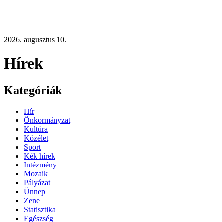
2026. augusztus 10.
Hírek
Kategóriák
Hír
Önkormányzat
Kultúra
Közélet
Sport
Kék hírek
Intézmény
Mozaik
Pályázat
Ünnep
Zene
Statisztika
Egészség