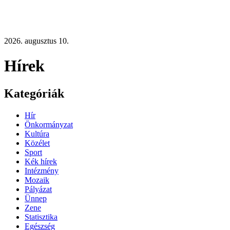
2026. augusztus 10.
Hírek
Kategóriák
Hír
Önkormányzat
Kultúra
Közélet
Sport
Kék hírek
Intézmény
Mozaik
Pályázat
Ünnep
Zene
Statisztika
Egészség