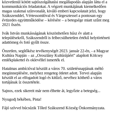
közvetlenül kötött sajtószolgáltatási megállapodás alapján látta el a
kommunikációs feladatokat. A végzett munkájának kiemelkedően
magas szakmai színvonalát, kiváló emberi kapcsolatait jelzi, hogy
Szákszenddel, Vértessomlóval és Várgesztessel a pontosan egy
évtizedes együttműködése – kérésére – a betegsége miatt szűnt meg
2021 őszén.
Ivák István munkásságának köszönhetően húsz év alatt a
településekről, Szákszendről is felbecsülhetetlen értékű helytörténeti
adattömeg és fotó gyűlt össze.
Önzetlen, segítőkész tevékenységét 2023. január 22-én, - a Magyar
Kultúra Napján – az „Oroszlány Kultúrájáért” alapított Kölcsey
emlékplakettel és oklevéllel ismerték el.
Hatalmas ambícióval készült a város 70. születésnapjának méltó
megünneplésére, melyhez rengeteg ötletet adott. Tervei alapján
készült el az elfogadott logó és kitűző, nevéhez köthető a város
tortájának íz összetétele.
Sajnos, ezek sikereit már nem élhette át, legyőzte a betegség...
Nyugodj békében, Pista!
Fájó szívvel búcsúzik Tőled Szákszend Község Önkormányzata.