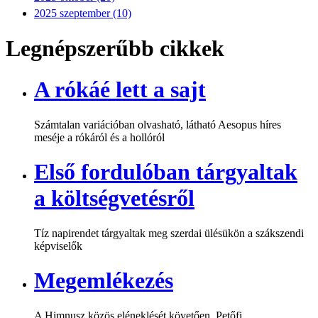
2025 szeptember (10)
Legnépszerűbb cikkek
A rókáé lett a sajt
Számtalan variációban olvasható, látható Aesopus híres
meséje a rókáról és a hollóról
Első fordulóban tárgyaltak
a költségvetésről
Tíz napirendet tárgyaltak meg szerdai ülésükön a szákszendi
képviselők
Megemlékezés
A Himnusz közös eléneklését követően, Petőfi