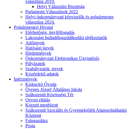
választása 2019.
Helyi Választási Bizottság
Parlamenti Választások 2022
Helyi önkormányzati képviselők és polgármester
választása 2024.
Polgármesteri Hivatal
Elérhetőség, ügyfélfogadás
Lakossági hulladékgazdálkodási tájékoztatók
Adóügyek
Hatósági ügyek
Hirdetmények
Önkormányzati Elektronikus Ügyintézés
Pályázatok
Szabályzatok, tervek
Közérdekű adatok
Intézmények
Kiskuckó Óvoda
Öveges József Általános Iskola
Szákszendi Közösségi Tér
Orvosi ellátás
Körzeti megbízott
Szákszendi Szociális és Gyermekjóléti Alapszolgáltatási
Központ
Falugazdász
Posta