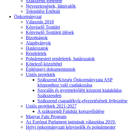
Szákszend története
Nevezetességek, látnivalók
Települési Értéktár
Önkormányzat
Választás 2018
Képviselő Testület
Képviselő Testületi ülések
Bizottságok
Alapítványok
Határozatok
Rendeletek
Polgármesteri rendeletek, határozatok
Kötelező közzététel
Építésügyi dokumentumok
Uniós projektek
Szákszend Község Önkormányzata ASP
központhoz való csatlakozása
Szociális és gyermekjóléti központ kialakítása
Szákszenden
Szákszend csapadékvíz-elvezetésének fejlesztése
Uniós projektek 2021-2027
A szákszendi Faluház korszerűsítése
Magyar Falu Program
Az Európai Parlament tagjainak választása 2019.
Helyi önkormányzati képviselők és polgármester