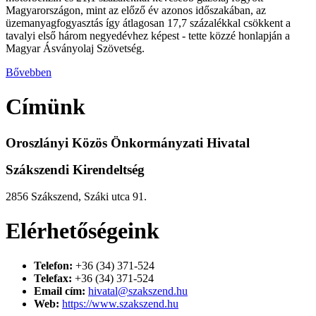
Magyarországon, mint az előző év azonos időszakában, az
üzemanyagfogyasztás így átlagosan 17,7 százalékkal csökkent a
tavalyi első három negyedévhez képest - tette közzé honlapján a
Magyar Ásványolaj Szövetség.
Bővebben
Címünk
Oroszlányi Közös Önkormányzati Hivatal
Szákszendi Kirendeltség
2856 Szákszend, Száki utca 91.
Elérhetőségeink
Telefon:
+36 (34) 371-524
Telefax:
+36 (34) 371-524
Email cím:
hivatal@szakszend.hu
Web:
https://www.szakszend.hu