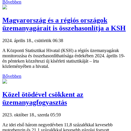
Bővebben
Magyarország és a régiós országok
üzemanyagárait is összehasonlítja a KSH
2024. április 18., csütörtök 06:38
A Központi Statisztikai Hivatal (KSH) a régiós üzemanyagárak
monitorozása és összehasonlíthatósága érdekében 2024. április 19-
én pénteken közzéteszi új kísérleti statisztikáját – írta
közleményében a hivatal.
Bővebben
Közel ötödével csökkent az
üzemanyagfogyasztás
2023. október 18., szerda 05:59
Az idei első három negyedévben 11,8 százalékkal kevesebb
motorbenzin és 21,1 százalékkal kevesebb gázolaj fogyott