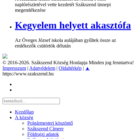
naplórészletével vette kezdetét Szákszend ünnepi
megemlékezése
Kegyelem helyett akasztófa
Az Öveges József iskola aulájában gyűltek össze az
emlékezők csütörtök délután
© 2016-2026. Szákszend Község Honlapja Minden jog fenntartva!
Impresszum
|
Adatvédelem
|
Oldaltérkép
|
▲
https://www.szakszend.hu
Kezdőlap
A község
Polgármesteri köszöntő
Szákszend Címere
Földrajzi adatok