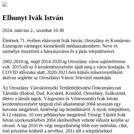
Elhunyt Ivák István
2024. március 2., szombat 16:38
Életének 71. évében eltávozott Ivák István, Oroszlány és Komárom-
Esztergom vármegye kiemelkedő médiaszakembere. Neve és
személye összeforrt a bányászváros és a járás településeivel.
2002-2010-ig, majd 2014-2020-ig Oroszlány város sajtóreferense
volt. 2015-től az ő kezdeményezésére újult meg a város honlapja. A
COVID időszaka alatt, 2020-2021-ben külsős műsorvezetőként
aktívan segítette az Oroszlányi Városi Televízió munkáját.
Az Oroszlány Városkörnyéki Területfejlesztési Önkormányzati
Társulás (Bokod, Dad, Kecskéd, Kömlőd, Oroszlány, Szákszend,
illetve a társult tagok: Várgesztes és Vértessomló) Ivák István
kezdeményezésére tárgyalt első alkalommal 2004 tavaszán egy
havonta megjelenő, kistérségi lap beindításáról. A nyolc településen,
8-12 oldalon, 10 ezer példányban megjelenő Térségi Tájolót Ivák
István szerkesztésében 2004 októberében vehette először kezébe az
olvasó. A lap 2010 év végi megszűnéséig több ezer tudósítás, cikk,
fotó készítése köthető a nevéhez. 2011-től a településekkel