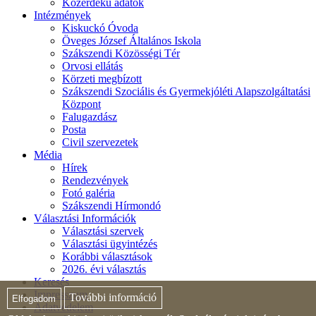
Közérdekű adatok
Intézmények
Kiskuckó Óvoda
Öveges József Általános Iskola
Szákszendi Közösségi Tér
Orvosi ellátás
Körzeti megbízott
Szákszendi Szociális és Gyermekjóléti Alapszolgáltatási
Központ
Falugazdász
Posta
Civil szervezetek
Média
Hírek
Rendezvények
Fotó galéria
Szákszendi Hírmondó
Választási Információk
Választási szervek
Választási ügyintézés
Korábbi választások
2026. évi választás
Keresés
Impresszum
További információ
Elfogadom
Adatvédelem