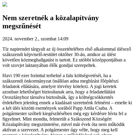
Nem szeretnék a közalapítvány
megszűnését
2024. november 2., szombat 14:09
Tíz napirendet tárgyalt az új összetételében első alkalommal ülésező
szákszendi képviselő-testület október 30-án, amikor az ülést
követően közmeghallgatást is tartott. Ez utóbbi középpontjában a
volt szovjet laktanyában élők gondjai szerepeltek.
Havi 190 ezer forinttal terhelné a falu költségvetését, ha a
szákszendi önkormányzat önállóan adna megbízást főépítészi
feladatok ellátására, amelyre törvény kötelezi. A jogi keretek
azonban lehetőséget biztosítanak arra, hogy a feladatellátást
Oroszlányhoz társulva biztosítsák, így a költségcsökkentés
érdekében jelenleg ennek a kiadásait szeretnénk felmérni – emelte ki
a két ülés közötti események sorából Papp Attila Csaba. A
polgármester szóbeli kiegészítésében még egy kérdésre hívta fel a
figyelmet. Mint mondta, felmerült a Szákszend Községért
Közalapítvány megszüntetése, mivel már évek óta nem működik
aktívan a szervezet. A polgármester úgy vélte, hogy meg kell