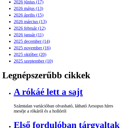
2026 június (17)
2026 május (13)
2026 április (15)
2026 március (13)
2026 február (12)
2026 január (11)
2025 december (14)
2025 november (16)
2025 október (20)
2025 szeptember (10)
Legnépszerűbb cikkek
A rókáé lett a sajt
Számtalan variációban olvasható, látható Aesopus híres
meséje a rókáról és a hollóról
Első fordulóban tárgyaltak