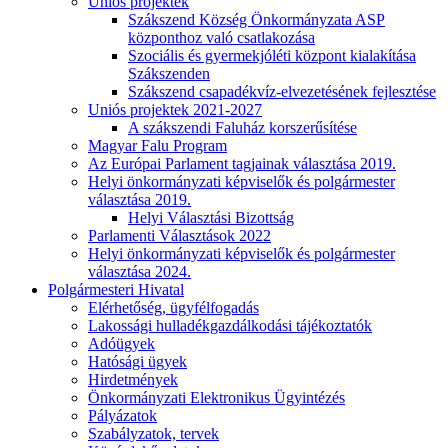
Uniós projektek
Szákszend Község Önkormányzata ASP
központhoz való csatlakozása
Szociális és gyermekjóléti központ kialakítása
Szákszenden
Szákszend csapadékvíz-elvezetésének fejlesztése
Uniós projektek 2021-2027
A szákszendi Faluház korszerűsítése
Magyar Falu Program
Az Európai Parlament tagjainak választása 2019.
Helyi önkormányzati képviselők és polgármester
választása 2019.
Helyi Választási Bizottság
Parlamenti Választások 2022
Helyi önkormányzati képviselők és polgármester
választása 2024.
Polgármesteri Hivatal
Elérhetőség, ügyfélfogadás
Lakossági hulladékgazdálkodási tájékoztatók
Adóügyek
Hatósági ügyek
Hirdetmények
Önkormányzati Elektronikus Ügyintézés
Pályázatok
Szabályzatok, tervek