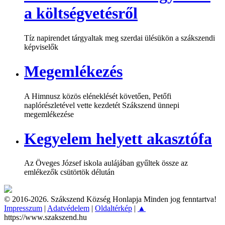
a költségvetésről
Tíz napirendet tárgyaltak meg szerdai ülésükön a szákszendi
képviselők
Megemlékezés
A Himnusz közös eléneklését követően, Petőfi
naplórészletével vette kezdetét Szákszend ünnepi
megemlékezése
Kegyelem helyett akasztófa
Az Öveges József iskola aulájában gyűltek össze az
emlékezők csütörtök délután
© 2016-2026. Szákszend Község Honlapja Minden jog fenntartva!
Impresszum
|
Adatvédelem
|
Oldaltérkép
|
▲
https://www.szakszend.hu