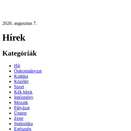
2026. augusztus 7.
Hírek
Kategóriák
Hír
Önkormányzat
Kultúra
Közélet
Sport
Kék hírek
Intézmény
Mozaik
Pályázat
Ünnep
Zene
Statisztika
Egészség