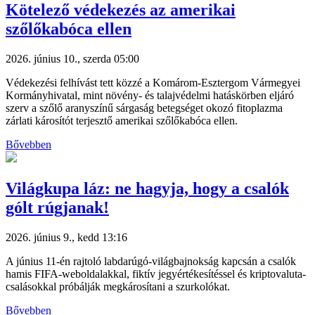
Kötelező védekezés az amerikai
szőlőkabóca ellen
2026. június 10., szerda 05:00
Védekezési felhívást tett közzé a Komárom-Esztergom Vármegyei
Kormányhivatal, mint növény- és talajvédelmi hatáskörben eljáró
szerv a szőlő aranyszínű sárgaság betegséget okozó fitoplazma
zárlati károsítót terjesztő amerikai szőlőkabóca ellen.
Bővebben
Világkupa láz: ne hagyja, hogy a csalók
gólt rúgjanak!
2026. június 9., kedd 13:16
A június 11-én rajtoló labdarúgó-világbajnokság kapcsán a csalók
hamis FIFA-weboldalakkal, fiktív jegyértékesítéssel és kriptovaluta-
csalásokkal próbálják megkárosítani a szurkolókat.
Bővebben