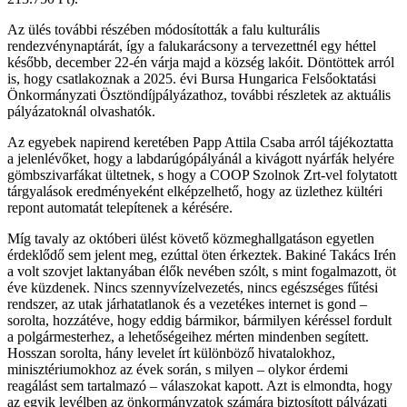
Az ülés további részében módosították a falu kulturális
rendezvénynaptárát, így a falukarácsony a tervezettnél egy héttel
később, december 22-én várja majd a község lakóit. Döntöttek arról
is, hogy csatlakoznak a 2025. évi Bursa Hungarica Felsőoktatási
Önkormányzati Ösztöndíjpályázathoz, további részletek az aktuális
pályázatoknál olvashatók.
Az egyebek napirend keretében Papp Attila Csaba arról tájékoztatta
a jelenlévőket, hogy a labdarúgópályánál a kivágott nyárfák helyére
gömbszivarfákat ültetnek, s hogy a COOP Szolnok Zrt-vel folytatott
tárgyalások eredményeként elképzelhető, hogy az üzlethez kültéri
repont automatát telepítenek a kérésére.
Míg tavaly az októberi ülést követő közmeghallgatáson egyetlen
érdeklődő sem jelent meg, ezúttal öten érkeztek. Bakiné Takács Irén
a volt szovjet laktanyában élők nevében szólt, s mint fogalmazott, öt
éve küzdenek. Nincs szennyvízelvezetés, nincs egészséges fűtési
rendszer, az utak járhatatlanok és a vezetékes internet is gond –
sorolta, hozzátéve, hogy eddig bármikor, bármilyen kéréssel fordult
a polgármesterhez, a lehetőségeihez mérten mindenben segített.
Hosszan sorolta, hány levelet írt különböző hivatalokhoz,
minisztériumokhoz az évek során, s milyen – olykor érdemi
reagálást sem tartalmazó – válaszokat kapott. Azt is elmondta, hogy
az egyik levélben az önkormányzatok számára biztosított pályázati