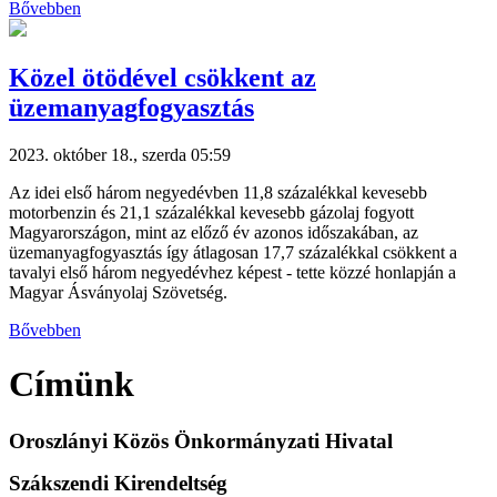
Bővebben
Közel ötödével csökkent az
üzemanyagfogyasztás
2023. október 18., szerda 05:59
Az idei első három negyedévben 11,8 százalékkal kevesebb
motorbenzin és 21,1 százalékkal kevesebb gázolaj fogyott
Magyarországon, mint az előző év azonos időszakában, az
üzemanyagfogyasztás így átlagosan 17,7 százalékkal csökkent a
tavalyi első három negyedévhez képest - tette közzé honlapján a
Magyar Ásványolaj Szövetség.
Bővebben
Címünk
Oroszlányi Közös Önkormányzati Hivatal
Szákszendi Kirendeltség