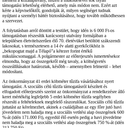
menteni a közalapítvány, hiszen a működésével sok olyan
támogatási lehetőség elérhető, amely más módon nem. Ezért azt
kérte a képviselőktől, gondolják át, milyen segítséget tudnak
nyújtani a személyi háttér biztosításához, hogy tovább működhessen
a szervezet.
A folytatásban arról döntött a testület, hogy idén is 6 000 Ft-os
támogatásban részesítik karácsonyi utalvány formájában a
településen életvitelszerűen élő 70. életévüket betöltött szákszendi
lakosokat, s természetesen a 14 év alatti gyerkőcökhöz is
„bekopogtat majd a Télapó”a kétezer forint értékű
mikuláscsomaggal. A polgármester az előterjesztés ismertetésekor
elmondta, hogy az összegekről még tavaly, a költségvetés
összeállításakor határoztak, később – amennyiben felmerül – lehet
módosítani.
Az önkormányzat 41 erdei köbméter tűzifa vásárlásához nyert
támogatást. A szociális célú tűzifa támogatásról készített és
elfogadott előterjesztés szerint az önkormányzat a rendelkezésre álló
keret mértékéig legfeljebb 5 erdei köbméter tűzifa segélyben
részesíti a feltételeknek megfelelő rászorulókat. Szociális célú tűzifa
juttatást az kérelmezhet, akinek a családjában az egy főre jutó havi
jövedelem nem haladja meg a szociális vetítési alap összegének 600
%-át (idén 171.000 Ft), egyedül élő esetén pedig a havi jövedelme
nem haladja meg a szociális vetítési alap összegének 750 %-át (idén
213.750 Ft).