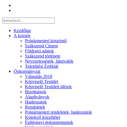
Kezdőlap
A község
Polgármesteri köszöntő
Szákszend Címere
Földrajzi adatok
Szákszend története
Nevezetességek, látnivalók
Települési Értéktár
Önkormányzat
Választás 2018
Képviselő Testület
Képviselő Testületi ülések
Bizottságok
Alapítványok
Határozatok
Rendeletek
Polgármesteri rendeletek, határozatok
Kötelező közzététel
Építésügyi dokumentumok