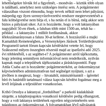
lehetőségekre hívták fel a figyelmét, - mondván – köztük több olyan
is található, amelyhez nem szükséges önrész sem. A polgármester
válaszában viszont elmondta, hogy tervek nélkül nem lehet pályázni,
márpedig egy ilyen szennyvízelvezetési rendszer megterveztetését a
falu költségvetése nem bírja el, s ha netán el is bírná, még akkor sem
biztos a pályázati siker. Azt is hozzátette, hogy a volt laktanyában
nagyjából 50-en élnek, a faluban több mint 1500-an, tehát ha –
például – a laktanyára 1 milliót fordítanának, akkor
lélekszámarányosan a falura 30-at kellene. A hozzászóló a majki
Kamalduli Remeteségben, a Versenyképes Járások Területfejlesztési
Programról tartott fórum kapcsán kérdésként vetette fel, hogy
Szákszend milyen összegben részesül majd az iparűzési adó 2025.
évi többletéből, s az segíthet-e? A polgármester arról tájékoztatta,
hogy jelenleg semmilyen információval nem rendelkezik, nyilván
kapnak majd a települések tájékoztatást a járásközponttól. Papp
Attila Csaba azt is hozzátette: polgármesterként, az önkormányzat
képviseletében adminisztratívan tud segítséget nyújtani, s azt a
jövőben is megteszi, hogy – hivataltól, minisztériumtól – ígérettel
bíró és határidőt tartalmazó válasz kapcsán kérdést fogalmaz meg a
levél írójának a teljesülésre vonatkozóan.
Krihó Orsolya a laktanyai „fordulóban” a parkoló kialakítását
sürgette, a tulajdonjogokra vonatkozó kérdésére pedig elhangzott,
hogy a volt laktanya területének egyetlen négyzetméterén sem
tulajdonos az önkormányzat. A folyamatokban lévő pályázatok