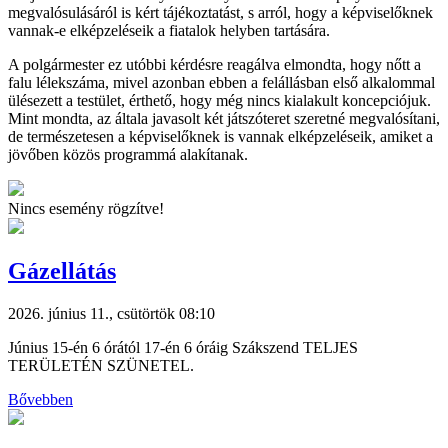
megvalósulásáról is kért tájékoztatást, s arról, hogy a képviselőknek
vannak-e elképzeléseik a fiatalok helyben tartására.
A polgármester ez utóbbi kérdésre reagálva elmondta, hogy nőtt a
falu lélekszáma, mivel azonban ebben a felállásban első alkalommal
ülésezett a testület, érthető, hogy még nincs kialakult koncepciójuk.
Mint mondta, az általa javasolt két játszóteret szeretné megvalósítani,
de természetesen a képviselőknek is vannak elképzeléseik, amiket a
jövőben közös programmá alakítanak.
Nincs esemény rögzítve!
Gázellátás
2026. június 11., csütörtök 08:10
Június 15-én 6 órától 17-én 6 óráig Szákszend TELJES
TERÜLETÉN SZÜNETEL.
Bővebben