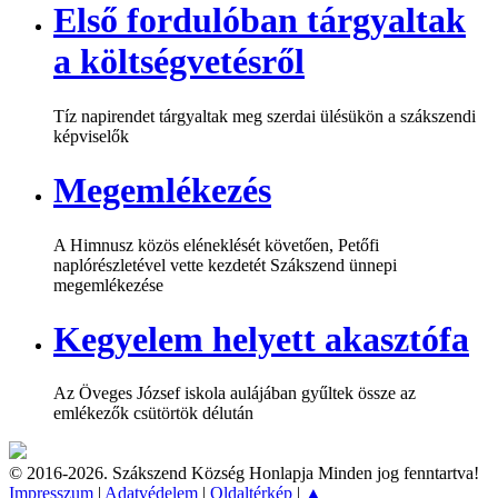
Első fordulóban tárgyaltak
a költségvetésről
Tíz napirendet tárgyaltak meg szerdai ülésükön a szákszendi
képviselők
Megemlékezés
A Himnusz közös eléneklését követően, Petőfi
naplórészletével vette kezdetét Szákszend ünnepi
megemlékezése
Kegyelem helyett akasztófa
Az Öveges József iskola aulájában gyűltek össze az
emlékezők csütörtök délután
© 2016-2026. Szákszend Község Honlapja Minden jog fenntartva!
Impresszum
|
Adatvédelem
|
Oldaltérkép
|
▲