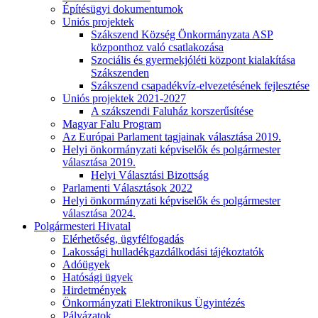
Építésügyi dokumentumok
Uniós projektek
Szákszend Község Önkormányzata ASP
központhoz való csatlakozása
Szociális és gyermekjóléti központ kialakítása
Szákszenden
Szákszend csapadékvíz-elvezetésének fejlesztése
Uniós projektek 2021-2027
A szákszendi Faluház korszerűsítése
Magyar Falu Program
Az Európai Parlament tagjainak választása 2019.
Helyi önkormányzati képviselők és polgármester
választása 2019.
Helyi Választási Bizottság
Parlamenti Választások 2022
Helyi önkormányzati képviselők és polgármester
választása 2024.
Polgármesteri Hivatal
Elérhetőség, ügyfélfogadás
Lakossági hulladékgazdálkodási tájékoztatók
Adóügyek
Hatósági ügyek
Hirdetmények
Önkormányzati Elektronikus Ügyintézés
Pályázatok