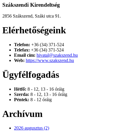
Szákszendi Kirendeltség
2856 Szákszend, Száki utca 91.
Elérhetőségeink
Telefon:
+36 (34) 371-524
Telefax:
+36 (34) 371-524
Email cím:
hivatal@szakszend.hu
Web:
https://www.szakszend.hu
Ügyfélfogadás
Hétfő:
8 - 12, 13 - 16 óráig
Szerda:
8 - 12, 13 - 16 óráig
Péntek:
8 - 12 óráig
Archívum
2026 augusztus (2)