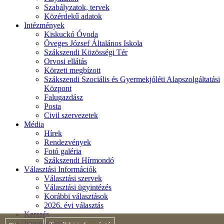
Szabályzatok, tervek
Közérdekű adatok
Intézmények
Kiskuckó Óvoda
Öveges József Általános Iskola
Szákszendi Közösségi Tér
Orvosi ellátás
Körzeti megbízott
Szákszendi Szociális és Gyermekjóléti Alapszolgáltatási
Központ
Falugazdász
Posta
Civil szervezetek
Média
Hírek
Rendezvények
Fotó galéria
Szákszendi Hírmondó
Választási Információk
Választási szervek
Választási ügyintézés
Korábbi választások
2026. évi választás
Keresés
Impresszum