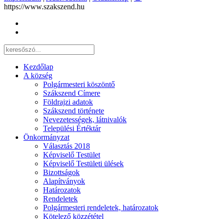
https://www.szakszend.hu
Kezdőlap
A község
Polgármesteri köszöntő
Szákszend Címere
Földrajzi adatok
Szákszend története
Nevezetességek, látnivalók
Települési Értéktár
Önkormányzat
Választás 2018
Képviselő Testület
Képviselő Testületi ülések
Bizottságok
Alapítványok
Határozatok
Rendeletek
Polgármesteri rendeletek, határozatok
Kötelező közzététel