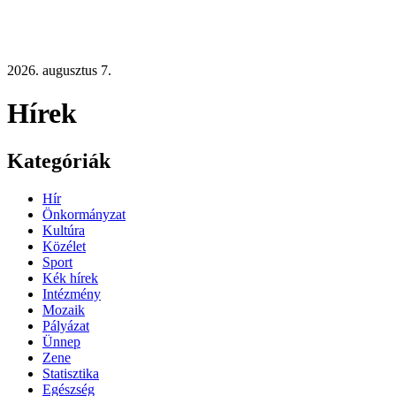
2026. augusztus 7.
Hírek
Kategóriák
Hír
Önkormányzat
Kultúra
Közélet
Sport
Kék hírek
Intézmény
Mozaik
Pályázat
Ünnep
Zene
Statisztika
Egészség