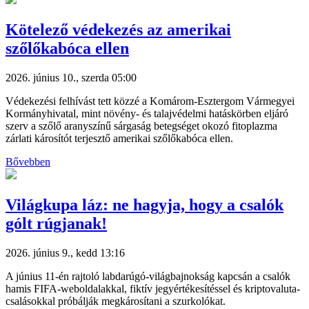
Kötelező védekezés az amerikai
szőlőkabóca ellen
2026. június 10., szerda 05:00
Védekezési felhívást tett közzé a Komárom-Esztergom Vármegyei
Kormányhivatal, mint növény- és talajvédelmi hatáskörben eljáró
szerv a szőlő aranyszínű sárgaság betegséget okozó fitoplazma
zárlati károsítót terjesztő amerikai szőlőkabóca ellen.
Bővebben
Világkupa láz: ne hagyja, hogy a csalók
gólt rúgjanak!
2026. június 9., kedd 13:16
A június 11-én rajtoló labdarúgó-világbajnokság kapcsán a csalók
hamis FIFA-weboldalakkal, fiktív jegyértékesítéssel és kriptovaluta-
csalásokkal próbálják megkárosítani a szurkolókat.