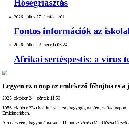
Hőségriasztás
2026. július 27., hétfő 11:01
Fontos információk az iskola
2026. július 22., szerda 06:24
Afrikai sertéspestis: a vírus
Legyen ez a nap az emlékező főhajtás és a 
2025. október 24., péntek 11:50
1956. október 23-a keddre esett, egy ragyogó, napfényes őszi napo
Emlékparkban.
A rendezvény hagyományosan a Himnusz közös eléneklésével kezdődött,