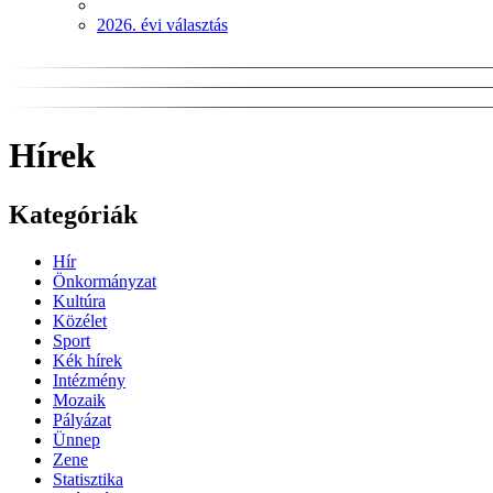
2026. évi választás
Hírek
Kategóriák
Hír
Önkormányzat
Kultúra
Közélet
Sport
Kék hírek
Intézmény
Mozaik
Pályázat
Ünnep
Zene
Statisztika