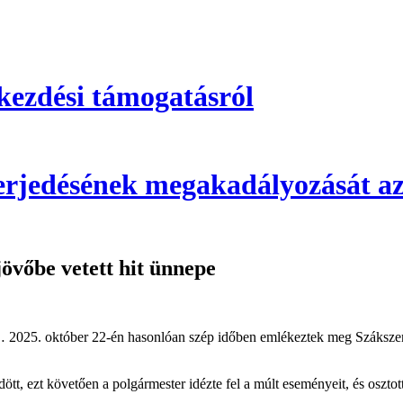
kezdési támogatásról
 terjedésének megakadályozását az
jövőbe vetett hit ünnepe
n… 2025. október 22-én hasonlóan szép időben emlékeztek meg Szákszen
 ezt követően a polgármester idézte fel a múlt eseményeit, és osztott