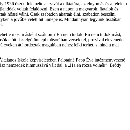
 1956 őszén felemelte a szavát a diktatúra, az elnyomás és a félelem
ajlandóak voltak feláldozni. Ezen a napon a magyarok, fiatalok és
tak hőssé válni. Csak szabadon akartak élni, szabadon beszélni,
gyben a jövőbe vetett hit ünnepe is. Mindannyian legyünk tisztában
t.
e lehet-e most másként szólnom? Én nem tudok. Én nem tudok mást,
hősök előtt tisztelgő ünnepi műsorában versekkel, prózával elevenedett
szú éveken át hordoztak magukban nehéz lelki terhet, s mind a mai
Általános Iskola képviseletében Palotainé Papp Éva intézményvezető
 egész nemzedék himnuszává vált dal, a „Ha én rózsa volnék”, Bródy