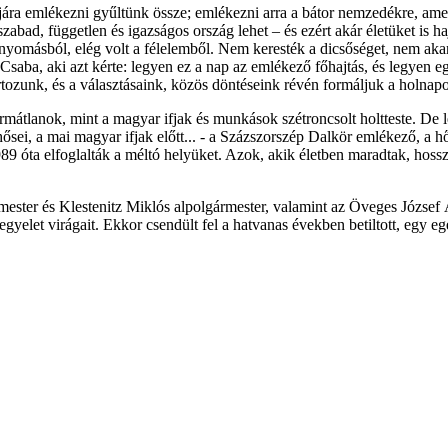
ára emlékezni gyűltünk össze; emlékezni arra a bátor nemzedékre, amely
bad, független és igazságos ország lehet – és ezért akár életüket is h
lnyomásból, elég volt a félelemből. Nem keresték a dicsőséget, nem akar
saba, aki azt kérte: legyen ez a nap az emlékező főhajtás, és legyen e
artozunk, és a választásaink, közös döntéseink révén formáljuk a holnapo
rmátlanok, mint a magyar ifjak és munkások szétroncsolt holtteste. D
 hősei, a mai magyar ifjak előtt... - a Százszorszép Dalkör emlékező, a 
989 óta elfoglalták a méltó helyüket. Azok, akik életben maradtak, hos
ster és Klestenitz Miklós alpolgármester, valamint az Öveges József 
egyelet virágait. Ekkor csendült fel a hatvanas években betiltott, egy