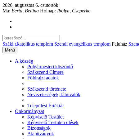
2026. augusztus 6. csütörtök
Ma:
Berta
,
Bettina
Holnap:
Ibolya
,
Cseperke
Száki r.katolikus templom
Szendi evangélikus templom
Faluház
Szen
Menü
A község
Polgármesteri köszöntő
Szákszend Címere
Földrajzi adatok
Szákszend története
Nevezetességek, látnivalók
Települési Értéktár
Önkormányzat
Képviselő Testület
Képviselő Testületi ülések
Bizottságok
Alapítványok