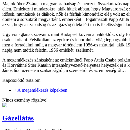
Ma, október 23-ára, a magyar szabadság és nemzeti összetartozás napj
ellen. Emlékezni mindazokra, akik hittek abban, hogy Magyarország sza
idősek, munkások és diákok, nők és férfiak kimondták: elég volt az e
dönteni a sorsukról magyarként, emberként – fogalmazott Papp Attila C
azzal, hogy a szabadság és az igazság értékeiért ma is felelősséggel t
Úgy vonaglanak szavaim, mint Budapest kövein a haldoklók, s oly fo
csak sikoltani. Felsikoltani az egekre és leborulni a világ legnagyobb
meg a forradalmi múlt, a magyar történelem 1956-os mártírjai, akik 1
napig nem tudták feledni 1956 emlékét, szellemét.
A megemlékezés zárásaként az emlékműnél Papp Attila Csaba polgárme
és Horváthné Stier Katalin intézményvezető-helyettes helyezték el a k
János lírai üzenete a szabadságról, a szeretetről és az emberségről…
Kapcsolódó tartalom
+ A megemlékezés képekben
Nincs esemény rögzítve!
Gázellátás