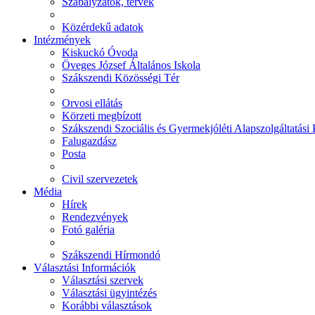
Szabályzatok, tervek
Közérdekű adatok
Intézmények
Kiskuckó Óvoda
Öveges József Általános Iskola
Szákszendi Közösségi Tér
Orvosi ellátás
Körzeti megbízott
Szákszendi Szociális és Gyermekjóléti Alapszolgáltatási
Falugazdász
Posta
Civil szervezetek
Média
Hírek
Rendezvények
Fotó galéria
Szákszendi Hírmondó
Választási Információk
Választási szervek
Választási ügyintézés
Korábbi választások