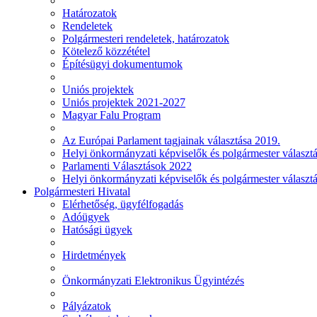
Határozatok
Rendeletek
Polgármesteri rendeletek, határozatok
Kötelező közzététel
Építésügyi dokumentumok
Uniós projektek
Uniós projektek 2021-2027
Magyar Falu Program
Az Európai Parlament tagjainak választása 2019.
Helyi önkormányzati képviselők és polgármester választ
Parlamenti Választások 2022
Helyi önkormányzati képviselők és polgármester választ
Polgármesteri Hivatal
Elérhetőség, ügyfélfogadás
Adóügyek
Hatósági ügyek
Hirdetmények
Önkormányzati Elektronikus Ügyintézés
Pályázatok