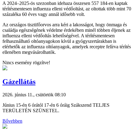
A 2024–2025-ös szezonban idehaza összesen 557 184-en kaptak
térítésmentesen influenza elleni védőoltást, az oltottak több mint 70
százaléka 60 éves vagy annál idősebb volt.
Az országos tisztifőorvos arra kéri a lakosságot, hogy önmaga és
családja egészségének védelme érdekében minél többen éljenek az
influenza elleni védőoltás lehetőségével. A térítésmentesen
felhasználható oltóanyagokon kívül a gyógyszertárakban is
elérhetők az influenza oltóanyagok, amelyek receptre felírva térítés
ellenében megvásárolhatók.
Nincs esemény rögzítve!
Gázellátás
2026. június 11., csütörtök 08:10
Június 15-én 6 órától 17-én 6 óráig Szákszend TELJES
TERÜLETÉN SZÜNETEL.
Bővebben