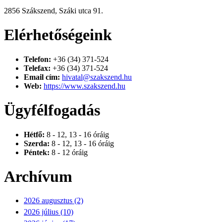
2856 Szákszend, Száki utca 91.
Elérhetőségeink
Telefon:
+36 (34) 371-524
Telefax:
+36 (34) 371-524
Email cím:
hivatal@szakszend.hu
Web:
https://www.szakszend.hu
Ügyfélfogadás
Hétfő:
8 - 12, 13 - 16 óráig
Szerda:
8 - 12, 13 - 16 óráig
Péntek:
8 - 12 óráig
Archívum
2026 augusztus (2)
2026 július (10)