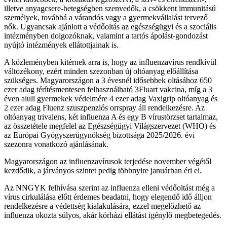
illetve anyagcsere-betegségben szenvedők, a csökkent immunitású
személyek, továbbá a várandós vagy a gyermekvállalást tervező
nők. Ugyancsak ajánlott a védőoltás az egészségügyi és a szociális
intézményben dolgozóknak, valamint a tartós ápolást-gondozást
nyújtó intézmények ellátottjainak is.
A közleményben kitérnek arra is, hogy az influenzavírus rendkívül
változékony, ezért minden szezonban új oltóanyag előállítása
szükséges. Magyarországon a 3 évesnél idősebbek oltásához 650
ezer adag térítésmentesen felhasználható 3Fluart vakcina, míg a 3
éven aluli gyermekek védelmére 4 ezer adag Vaxigrip oltóanyag és
2 ezer adag Fluenz szuszpenziós orrspray áll rendelkezésre. Az
oltóanyag trivalens, két influenza A és egy B vírustörzset tartalmaz,
az összetétele megfelel az Egészségügyi Világszervezet (WHO) és
az Európai Gyógyszerügynökség bizottsága 2025/2026. évi
szezonra vonatkozó ajánlásának.
Magyarországon az influenzavírusok terjedése november végétől
kezdődik, a járványos szintet pedig többnyire januárban éri el.
Az NNGYK felhívása szerint az influenza elleni védőoltást még a
vírus cirkulálása előtt érdemes beadatni, hogy elegendő idő álljon
rendelkezésre a védettség kialakulására, ezzel megelőzhető az
influenza okozta súlyos, akár kórházi ellátást igénylő megbetegedés.