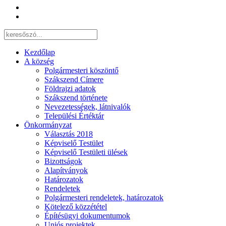
Kezdőlap
A község
Polgármesteri köszöntő
Szákszend Címere
Földrajzi adatok
Szákszend története
Nevezetességek, látnivalók
Települési Értéktár
Önkormányzat
Választás 2018
Képviselő Testület
Képviselő Testületi ülések
Bizottságok
Alapítványok
Határozatok
Rendeletek
Polgármesteri rendeletek, határozatok
Kötelező közzététel
Építésügyi dokumentumok
Uniós projektek