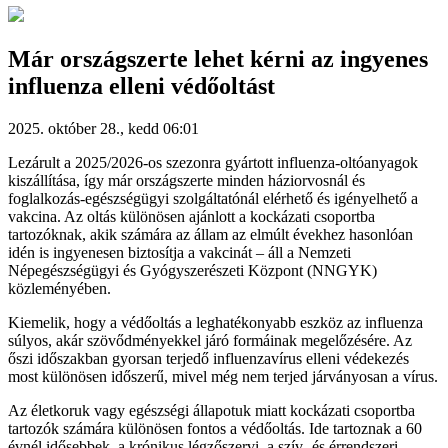
Már országszerte lehet kérni az ingyenes
influenza elleni védőoltást
2025. október 28., kedd 06:01
Lezárult a 2025/2026-os szezonra gyártott influenza-oltóanyagok
kiszállítása, így már országszerte minden háziorvosnál és
foglalkozás-egészségügyi szolgáltatónál elérhető és igényelhető a
vakcina. Az oltás különösen ajánlott a kockázati csoportba
tartozóknak, akik számára az állam az elmúlt évekhez hasonlóan
idén is ingyenesen biztosítja a vakcinát – áll a Nemzeti
Népegészségügyi és Gyógyszerészeti Központ (NNGYK)
közleményében.
Kiemelik, hogy a védőoltás a leghatékonyabb eszköz az influenza
súlyos, akár szövődményekkel járó formáinak megelőzésére. Az
őszi időszakban gyorsan terjedő influenzavírus elleni védekezés
most különösen időszerű, mivel még nem terjed járványosan a vírus.
Az életkoruk vagy egészségi állapotuk miatt kockázati csoportba
tartozók számára különösen fontos a védőoltás. Ide tartoznak a 60
évnél idősebbek, a krónikus légzőszervi, a szív- és érrendszeri-,