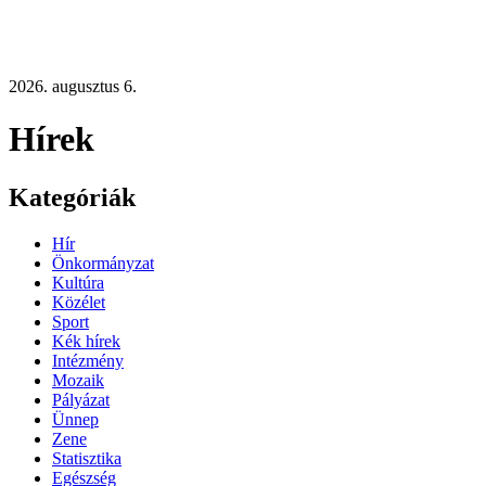
2026. augusztus 6.
Hírek
Kategóriák
Hír
Önkormányzat
Kultúra
Közélet
Sport
Kék hírek
Intézmény
Mozaik
Pályázat
Ünnep
Zene
Statisztika
Egészség