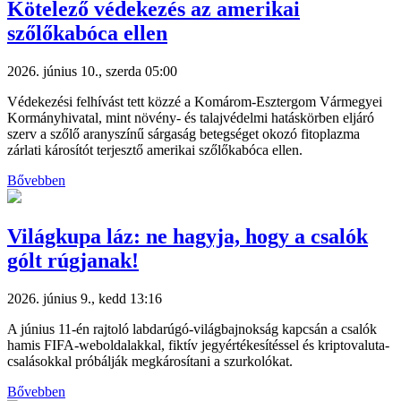
Kötelező védekezés az amerikai
szőlőkabóca ellen
2026. június 10., szerda 05:00
Védekezési felhívást tett közzé a Komárom-Esztergom Vármegyei
Kormányhivatal, mint növény- és talajvédelmi hatáskörben eljáró
szerv a szőlő aranyszínű sárgaság betegséget okozó fitoplazma
zárlati károsítót terjesztő amerikai szőlőkabóca ellen.
Bővebben
Világkupa láz: ne hagyja, hogy a csalók
gólt rúgjanak!
2026. június 9., kedd 13:16
A június 11-én rajtoló labdarúgó-világbajnokság kapcsán a csalók
hamis FIFA-weboldalakkal, fiktív jegyértékesítéssel és kriptovaluta-
csalásokkal próbálják megkárosítani a szurkolókat.
Bővebben