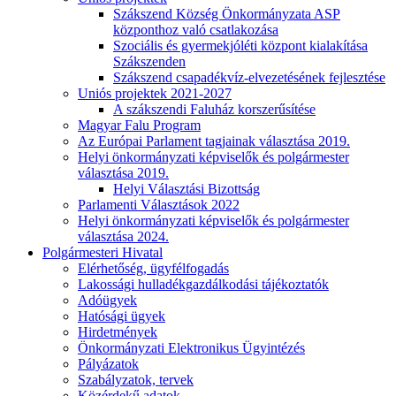
Szákszend Község Önkormányzata ASP
központhoz való csatlakozása
Szociális és gyermekjóléti központ kialakítása
Szákszenden
Szákszend csapadékvíz-elvezetésének fejlesztése
Uniós projektek 2021-2027
A szákszendi Faluház korszerűsítése
Magyar Falu Program
Az Európai Parlament tagjainak választása 2019.
Helyi önkormányzati képviselők és polgármester
választása 2019.
Helyi Választási Bizottság
Parlamenti Választások 2022
Helyi önkormányzati képviselők és polgármester
választása 2024.
Polgármesteri Hivatal
Elérhetőség, ügyfélfogadás
Lakossági hulladékgazdálkodási tájékoztatók
Adóügyek
Hatósági ügyek
Hirdetmények
Önkormányzati Elektronikus Ügyintézés
Pályázatok
Szabályzatok, tervek
Közérdekű adatok