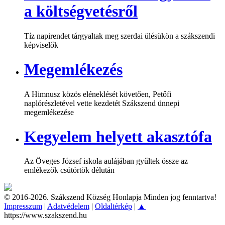
a költségvetésről
Tíz napirendet tárgyaltak meg szerdai ülésükön a szákszendi
képviselők
Megemlékezés
A Himnusz közös eléneklését követően, Petőfi
naplórészletével vette kezdetét Szákszend ünnepi
megemlékezése
Kegyelem helyett akasztófa
Az Öveges József iskola aulájában gyűltek össze az
emlékezők csütörtök délután
© 2016-2026. Szákszend Község Honlapja Minden jog fenntartva!
Impresszum
|
Adatvédelem
|
Oldaltérkép
|
▲
https://www.szakszend.hu