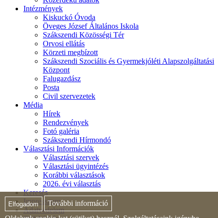
Intézmények
Kiskuckó Óvoda
Öveges József Általános Iskola
Szákszendi Közösségi Tér
Orvosi ellátás
Körzeti megbízott
Szákszendi Szociális és Gyermekjóléti Alapszolgáltatási
Központ
Falugazdász
Posta
Civil szervezetek
Média
Hírek
Rendezvények
Fotó galéria
Szákszendi Hírmondó
Választási Információk
Választási szervek
Választási ügyintézés
Korábbi választások
2026. évi választás
Keresés
Impresszum
További információ
Elfogadom
Adatvédelem