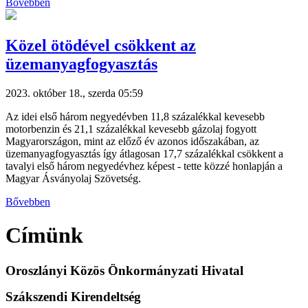
Bővebben
Közel ötödével csökkent az
üzemanyagfogyasztás
2023. október 18., szerda 05:59
Az idei első három negyedévben 11,8 százalékkal kevesebb
motorbenzin és 21,1 százalékkal kevesebb gázolaj fogyott
Magyarországon, mint az előző év azonos időszakában, az
üzemanyagfogyasztás így átlagosan 17,7 százalékkal csökkent a
tavalyi első három negyedévhez képest - tette közzé honlapján a
Magyar Ásványolaj Szövetség.
Bővebben
Címünk
Oroszlányi Közös Önkormányzati Hivatal
Szákszendi Kirendeltség