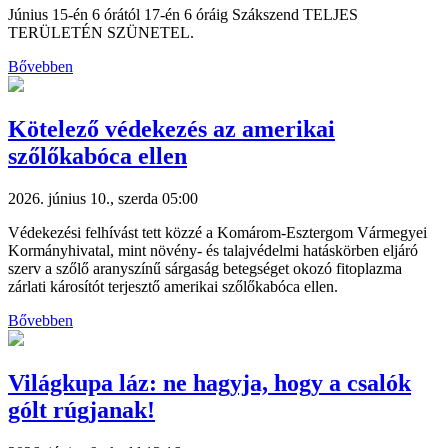
Június 15-én 6 órától 17-én 6 óráig Szákszend TELJES
TERÜLETÉN SZÜNETEL.
Bővebben
Kötelező védekezés az amerikai
szőlőkabóca ellen
2026. június 10., szerda 05:00
Védekezési felhívást tett közzé a Komárom-Esztergom Vármegyei
Kormányhivatal, mint növény- és talajvédelmi hatáskörben eljáró
szerv a szőlő aranyszínű sárgaság betegséget okozó fitoplazma
zárlati károsítót terjesztő amerikai szőlőkabóca ellen.
Bővebben
Világkupa láz: ne hagyja, hogy a csalók
gólt rúgjanak!