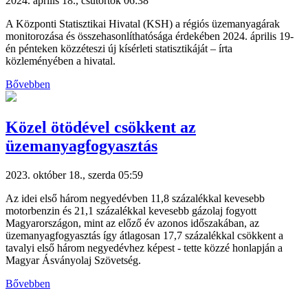
2024. április 18., csütörtök 06:38
A Központi Statisztikai Hivatal (KSH) a régiós üzemanyagárak
monitorozása és összehasonlíthatósága érdekében 2024. április 19-
én pénteken közzéteszi új kísérleti statisztikáját – írta
közleményében a hivatal.
Bővebben
Közel ötödével csökkent az
üzemanyagfogyasztás
2023. október 18., szerda 05:59
Az idei első három negyedévben 11,8 százalékkal kevesebb
motorbenzin és 21,1 százalékkal kevesebb gázolaj fogyott
Magyarországon, mint az előző év azonos időszakában, az
üzemanyagfogyasztás így átlagosan 17,7 százalékkal csökkent a
tavalyi első három negyedévhez képest - tette közzé honlapján a
Magyar Ásványolaj Szövetség.
Bővebben