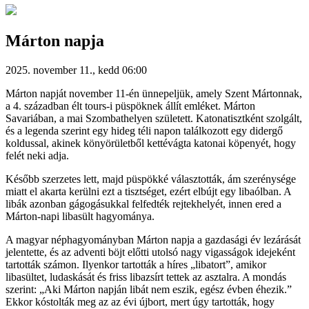
Márton napja
2025. november 11., kedd 06:00
Márton napját november 11-én ünnepeljük, amely Szent Mártonnak,
a 4. században élt tours-i püspöknek állít emléket. Márton
Savariában, a mai Szombathelyen született. Katonatisztként szolgált,
és a legenda szerint egy hideg téli napon találkozott egy didergő
koldussal, akinek könyörületből kettévágta katonai köpenyét, hogy
felét neki adja.
Később szerzetes lett, majd püspökké választották, ám szerénysége
miatt el akarta kerülni ezt a tisztséget, ezért elbújt egy libaólban. A
libák azonban gágogásukkal felfedték rejtekhelyét, innen ered a
Márton-napi libasült hagyománya.
A magyar néphagyományban Márton napja a gazdasági év lezárását
jelentette, és az adventi böjt előtti utolsó nagy vigasságok idejeként
tartották számon. Ilyenkor tartották a híres „libatort”, amikor
libasültet, ludaskását és friss libazsírt tettek az asztalra. A mondás
szerint: „Aki Márton napján libát nem eszik, egész évben éhezik.”
Ekkor kóstolták meg az az évi újbort, mert úgy tartották, hogy