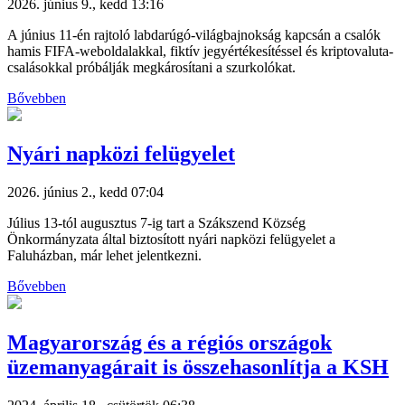
2026. június 9., kedd 13:16
A június 11-én rajtoló labdarúgó-világbajnokság kapcsán a csalók
hamis FIFA-weboldalakkal, fiktív jegyértékesítéssel és kriptovaluta-
csalásokkal próbálják megkárosítani a szurkolókat.
Bővebben
Nyári napközi felügyelet
2026. június 2., kedd 07:04
Július 13-tól augusztus 7-ig tart a Szákszend Község
Önkormányzata által biztosított nyári napközi felügyelet a
Faluházban, már lehet jelentkezni.
Bővebben
Magyarország és a régiós országok
üzemanyagárait is összehasonlítja a KSH