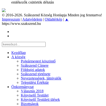
emlékezők csütörtök délután
© 2016-2026. Szákszend Község Honlapja Minden jog fenntartva!
Impresszum
|
Adatvédelem
|
Oldaltérkép
|
▲
https://www.szakszend.hu
Kezdőlap
A község
Polgármesteri köszöntő
Szákszend Címere
Földrajzi adatok
Szákszend története
Nevezetességek, látnivalók
Települési Értéktár
Önkormányzat
Választás 2018
Képviselő Testület
Képviselő Testületi ülések
Bizottságok