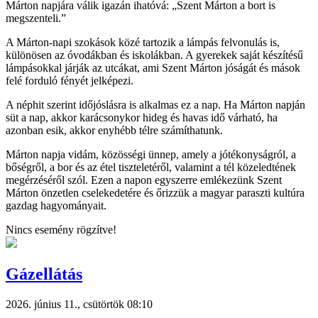
Márton napjára válik igazán ihatóvá: „Szent Márton a bort is
megszenteli.”
A Márton-napi szokások közé tartozik a lámpás felvonulás is,
különösen az óvodákban és iskolákban. A gyerekek saját készítésű
lámpásokkal járják az utcákat, ami Szent Márton jóságát és mások
felé forduló fényét jelképezi.
A néphit szerint időjóslásra is alkalmas ez a nap. Ha Márton napján
süt a nap, akkor karácsonykor hideg és havas idő várható, ha
azonban esik, akkor enyhébb télre számíthatunk.
Márton napja vidám, közösségi ünnep, amely a jótékonyságról, a
bőségről, a bor és az étel tiszteletéről, valamint a tél közeledtének
megérzéséről szól. Ezen a napon egyszerre emlékezünk Szent
Márton önzetlen cselekedetére és őrizzük a magyar paraszti kultúra
gazdag hagyományait.
Nincs esemény rögzítve!
Gázellátás
2026. június 11., csütörtök 08:10