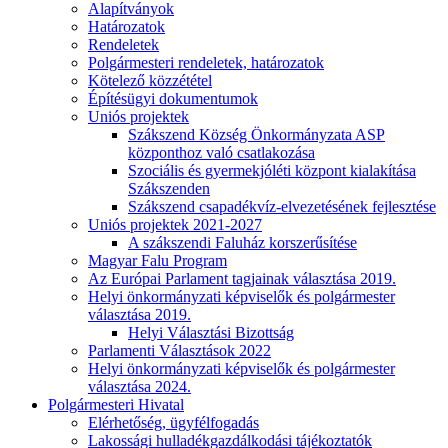
Alapítványok
Határozatok
Rendeletek
Polgármesteri rendeletek, határozatok
Kötelező közzététel
Építésügyi dokumentumok
Uniós projektek
Szákszend Község Önkormányzata ASP
központhoz való csatlakozása
Szociális és gyermekjóléti központ kialakítása
Szákszenden
Szákszend csapadékvíz-elvezetésének fejlesztése
Uniós projektek 2021-2027
A szákszendi Faluház korszerűsítése
Magyar Falu Program
Az Európai Parlament tagjainak választása 2019.
Helyi önkormányzati képviselők és polgármester
választása 2019.
Helyi Választási Bizottság
Parlamenti Választások 2022
Helyi önkormányzati képviselők és polgármester
választása 2024.
Polgármesteri Hivatal
Elérhetőség, ügyfélfogadás
Lakossági hulladékgazdálkodási tájékoztatók