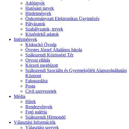
Adóügyek
Hatósági ügyek
Hirdetmények
Önkormányzati Elektronikus Ügyintézés
Pályázatok
Szabályzatok, tervek
Közérdekű adatok
Intézmények
Kiskuckó Óvoda
Öveges József Általános Iskola
Szákszendi Közösségi Tér
Orvosi ellátás
Körzeti megbízott
Szákszendi Szociális és Gyermekjóléti Alapszolgáltatási
Központ
Falugazdász
Posta
Civil szervezetek
Média
Hírek
Rendezvények
Fotó galéria
Szákszendi Hírmondó
Választási Információk
Választási szervek