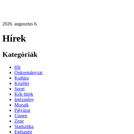
2026. augusztus 6.
Hírek
Kategóriák
Hír
Önkormányzat
Kultúra
Közélet
Sport
Kék hírek
Intézmény
Mozaik
Pályázat
Ünnep
Zene
Statisztika
Egészség