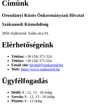
Címünk
Oroszlányi Közös Önkormányzati Hivatal
Szákszendi Kirendeltség
2856 Szákszend, Száki utca 91.
Elérhetőségeink
Telefon:
+36 (34) 371-524
Telefax:
+36 (34) 371-524
Email cím:
hivatal@szakszend.hu
Web:
https://www.szakszend.hu
Ügyfélfogadás
Hétfő:
8 - 12, 13 - 16 óráig
Szerda:
8 - 12, 13 - 16 óráig
Péntek:
8 - 12 óráig