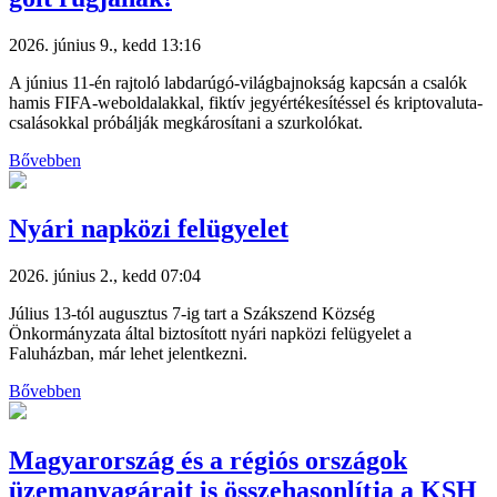
2026. június 9., kedd 13:16
A június 11-én rajtoló labdarúgó-világbajnokság kapcsán a csalók
hamis FIFA-weboldalakkal, fiktív jegyértékesítéssel és kriptovaluta-
csalásokkal próbálják megkárosítani a szurkolókat.
Bővebben
Nyári napközi felügyelet
2026. június 2., kedd 07:04
Július 13-tól augusztus 7-ig tart a Szákszend Község
Önkormányzata által biztosított nyári napközi felügyelet a
Faluházban, már lehet jelentkezni.
Bővebben
Magyarország és a régiós országok
üzemanyagárait is összehasonlítja a KSH