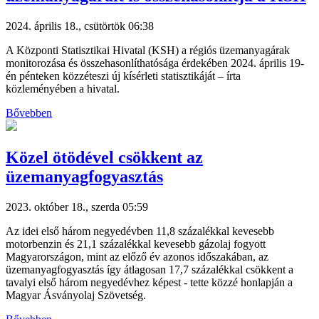
2024. április 18., csütörtök 06:38
A Központi Statisztikai Hivatal (KSH) a régiós üzemanyagárak
monitorozása és összehasonlíthatósága érdekében 2024. április 19-
én pénteken közzéteszi új kísérleti statisztikáját – írta
közleményében a hivatal.
Bővebben
Közel ötödével csökkent az
üzemanyagfogyasztás
2023. október 18., szerda 05:59
Az idei első három negyedévben 11,8 százalékkal kevesebb
motorbenzin és 21,1 százalékkal kevesebb gázolaj fogyott
Magyarországon, mint az előző év azonos időszakában, az
üzemanyagfogyasztás így átlagosan 17,7 százalékkal csökkent a
tavalyi első három negyedévhez képest - tette közzé honlapján a
Magyar Ásványolaj Szövetség.