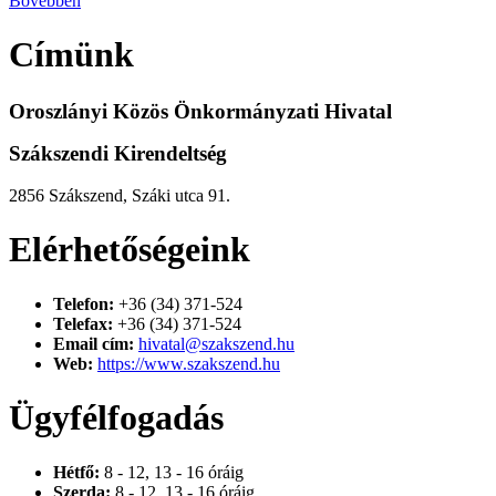
Bővebben
Címünk
Oroszlányi Közös Önkormányzati Hivatal
Szákszendi Kirendeltség
2856 Szákszend, Száki utca 91.
Elérhetőségeink
Telefon:
+36 (34) 371-524
Telefax:
+36 (34) 371-524
Email cím:
hivatal@szakszend.hu
Web:
https://www.szakszend.hu
Ügyfélfogadás
Hétfő:
8 - 12, 13 - 16 óráig
Szerda:
8 - 12, 13 - 16 óráig