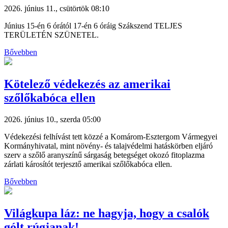
2026. június 11., csütörtök 08:10
Június 15-én 6 órától 17-én 6 óráig Szákszend TELJES
TERÜLETÉN SZÜNETEL.
Bővebben
Kötelező védekezés az amerikai
szőlőkabóca ellen
2026. június 10., szerda 05:00
Védekezési felhívást tett közzé a Komárom-Esztergom Vármegyei
Kormányhivatal, mint növény- és talajvédelmi hatáskörben eljáró
szerv a szőlő aranyszínű sárgaság betegséget okozó fitoplazma
zárlati károsítót terjesztő amerikai szőlőkabóca ellen.
Bővebben
Világkupa láz: ne hagyja, hogy a csalók
gólt rúgjanak!