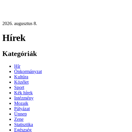
2026. augusztus 8.
Hírek
Kategóriák
Hír
Önkormányzat
Kultúra
Közélet
Sport
Kék hírek
Intézmény
Mozaik
Pályázat
Ünnep
Zene
Statisztika
Egészség