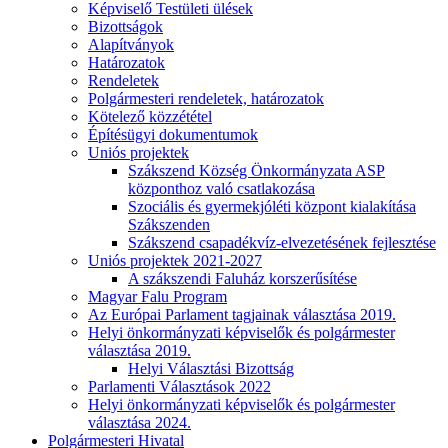
Képviselő Testületi ülések
Bizottságok
Alapítványok
Határozatok
Rendeletek
Polgármesteri rendeletek, határozatok
Kötelező közzététel
Építésügyi dokumentumok
Uniós projektek
Szákszend Község Önkormányzata ASP
központhoz való csatlakozása
Szociális és gyermekjóléti központ kialakítása
Szákszenden
Szákszend csapadékvíz-elvezetésének fejlesztése
Uniós projektek 2021-2027
A szákszendi Faluház korszerűsítése
Magyar Falu Program
Az Európai Parlament tagjainak választása 2019.
Helyi önkormányzati képviselők és polgármester
választása 2019.
Helyi Választási Bizottság
Parlamenti Választások 2022
Helyi önkormányzati képviselők és polgármester
választása 2024.
Polgármesteri Hivatal