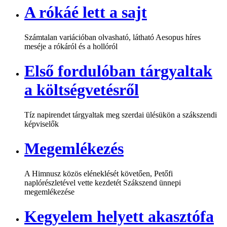
A rókáé lett a sajt
Számtalan variációban olvasható, látható Aesopus híres
meséje a rókáról és a hollóról
Első fordulóban tárgyaltak
a költségvetésről
Tíz napirendet tárgyaltak meg szerdai ülésükön a szákszendi
képviselők
Megemlékezés
A Himnusz közös eléneklését követően, Petőfi
naplórészletével vette kezdetét Szákszend ünnepi
megemlékezése
Kegyelem helyett akasztófa