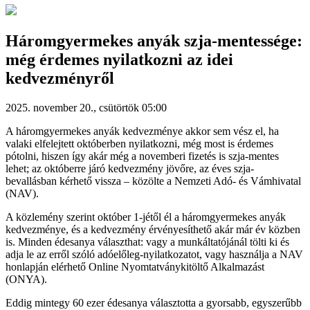
Háromgyermekes anyák szja-mentessége:
még érdemes nyilatkozni az idei
kedvezményről
2025. november 20., csütörtök 05:00
A háromgyermekes anyák kedvezménye akkor sem vész el, ha
valaki elfelejtett októberben nyilatkozni, még most is érdemes
pótolni, hiszen így akár még a novemberi fizetés is szja-mentes
lehet; az októberre járó kedvezmény jövőre, az éves szja-
bevallásban kérhető vissza – közölte a Nemzeti Adó- és Vámhivatal
(NAV).
A közlemény szerint október 1-jétől él a háromgyermekes anyák
kedvezménye, és a kedvezmény érvényesíthető akár már év közben
is. Minden édesanya választhat: vagy a munkáltatójánál tölti ki és
adja le az erről szóló adóelőleg-nyilatkozatot, vagy használja a NAV
honlapján elérhető Online Nyomtatványkitöltő Alkalmazást
(ONYA).
Eddig mintegy 60 ezer édesanya választotta a gyorsabb, egyszerűbb