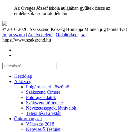
Az Öveges József iskola aulájában gyűltek össze az
emlékezők csütörtök délután
© 2016-2026. Szákszend Község Honlapja Minden jog fenntartva!
Impresszum
|
Adatvédelem
|
Oldaltérkép
|
▲
https://www.szakszend.hu
Kezdőlap
A község
Polgármesteri köszöntő
Szákszend Címere
Földrajzi adatok
Szákszend története
Nevezetességek, látnivalók
Települési Értéktár
Önkormányzat
Választás 2018
Képviselő Testület