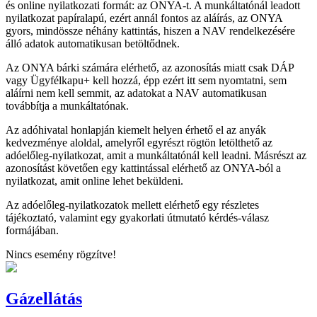
és online nyilatkozati formát: az ONYA-t. A munkáltatónál leadott
nyilatkozat papíralapú, ezért annál fontos az aláírás, az ONYA
gyors, mindössze néhány kattintás, hiszen a NAV rendelkezésére
álló adatok automatikusan betöltődnek.
Az ONYA bárki számára elérhető, az azonosítás miatt csak DÁP
vagy Ügyfélkapu+ kell hozzá, épp ezért itt sem nyomtatni, sem
aláírni nem kell semmit, az adatokat a NAV automatikusan
továbbítja a munkáltatónak.
Az adóhivatal honlapján kiemelt helyen érhető el az anyák
kedvezménye aloldal, amelyről egyrészt rögtön letölthető az
adóelőleg-nyilatkozat, amit a munkáltatónál kell leadni. Másrészt az
azonosítást követően egy kattintással elérhető az ONYA-ból a
nyilatkozat, amit online lehet beküldeni.
Az adóelőleg-nyilatkozatok mellett elérhető egy részletes
tájékoztató, valamint egy gyakorlati útmutató kérdés-válasz
formájában.
Nincs esemény rögzítve!
Gázellátás