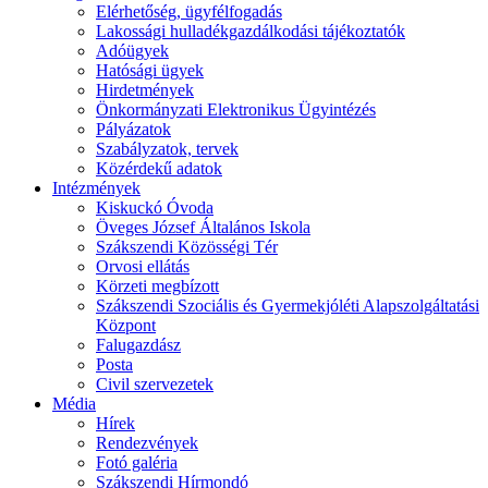
Elérhetőség, ügyfélfogadás
Lakossági hulladékgazdálkodási tájékoztatók
Adóügyek
Hatósági ügyek
Hirdetmények
Önkormányzati Elektronikus Ügyintézés
Pályázatok
Szabályzatok, tervek
Közérdekű adatok
Intézmények
Kiskuckó Óvoda
Öveges József Általános Iskola
Szákszendi Közösségi Tér
Orvosi ellátás
Körzeti megbízott
Szákszendi Szociális és Gyermekjóléti Alapszolgáltatási
Központ
Falugazdász
Posta
Civil szervezetek
Média
Hírek
Rendezvények
Fotó galéria
Szákszendi Hírmondó