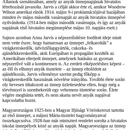
Államok szenátusában, amely az anyák ünnepnapjának hivatalos
létrehozását javasolta. Jarvis a célját akkor érte el, amikor Woodrow
Wilson amerikai elnök 1914. május 9-i proklamációjával hazájában
minden év május második vasárnapját az anyák hivatalos ünnepévé
nyilvánította. (1914-ben május második vasárnapja, és így az anyák
napjának első hivatalos megünneplése május 10. napjára esett.)
Sajnos azonban Anna Jarvis a népszerűsítésre fordított ideje miatt
nem vette észre, hogy hamarosan az ünnepet „felkarolták” a
virágkereskedők, üdvözlőlapgyártók, cukorka- és
ajándékkereskedők, akik Európában is propagálni kezdték az
Amerikában elterjedt ünnepet, amelynek hatására az gyorsan
népszerűvé vált a kontinensen is. Az eredeti elképzeléshez képest –
az élő és elhunyt anyák tisztelete – az ünnep eltolódott az
ajándékozás, Jarvis véleménye szerint pedig főképp a
virágkereskedők hasznának növelése irányába. További élete során
oly hevesen tiltakozott az ünnep üzletiesedése ellen, hogy még a
törvénnyel is szembekerült egy vehemens tüntetése során. Élete
végére megbánta tettét, és nem akarta nevét anyák napjával
kapcsolatba hozni.
Magyarországon 1925-ben a Magyar Ifjúsági Vöröskereszt tartotta
az első ünnepet, a májusi Mária-tisztelet hagyományaival
összekapcsolva. 1928-ban már miniszteri rendelet sorolta a hivatalos
iskolai ünnepélyek közé az anyák napját. Magyarországra az ünnep