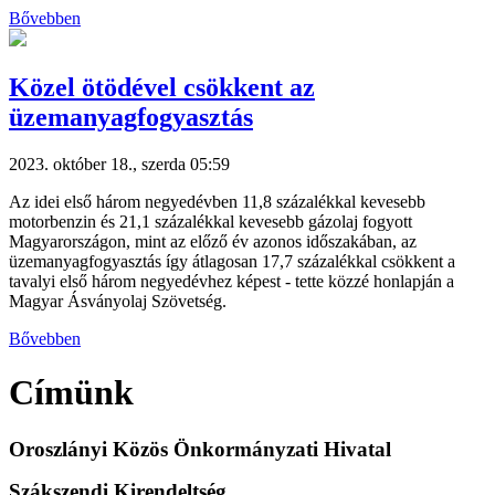
Bővebben
Közel ötödével csökkent az
üzemanyagfogyasztás
2023. október 18., szerda 05:59
Az idei első három negyedévben 11,8 százalékkal kevesebb
motorbenzin és 21,1 százalékkal kevesebb gázolaj fogyott
Magyarországon, mint az előző év azonos időszakában, az
üzemanyagfogyasztás így átlagosan 17,7 százalékkal csökkent a
tavalyi első három negyedévhez képest - tette közzé honlapján a
Magyar Ásványolaj Szövetség.
Bővebben
Címünk
Oroszlányi Közös Önkormányzati Hivatal
Szákszendi Kirendeltség