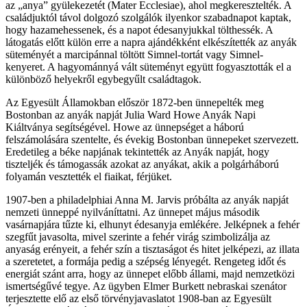
az „anya” gyülekezetét (Mater Ecclesiae), ahol megkeresztelték. A
családjuktól távol dolgozó szolgálók ilyenkor szabadnapot kaptak,
hogy hazamehessenek, és a napot édesanyjukkal tölthessék. A
látogatás előtt külön erre a napra ajándékként elkészítették az anyák
süteményét a marcipánnal töltött Simnel-tortát vagy Simnel-
kenyeret. A hagyománnyá vált süteményt együtt fogyasztották el a
különböző helyekről egybegyűlt családtagok.
Az Egyesült Államokban először 1872-ben ünnepelték meg
Bostonban az anyák napját Julia Ward Howe Anyák Napi
Kiáltványa segítségével. Howe az ünnepséget a háború
felszámolására szentelte, és évekig Bostonban ünnepeket szervezett.
Eredetileg a béke napjának tekintették az Anyák napját, hogy
tiszteljék és támogassák azokat az anyákat, akik a polgárháború
folyamán vesztették el fiaikat, férjüket.
1907-ben a philadelphiai Anna M. Jarvis próbálta az anyák napját
nemzeti ünneppé nyilváníttatni. Az ünnepet május második
vasárnapjára tűzte ki, elhunyt édesanyja emlékére. Jelképnek a fehér
szegfűt javasolta, mivel szerinte a fehér virág szimbolizálja az
anyaság erényeit, a fehér szín a tisztaságot és hitet jelképezi, az illata
a szeretetet, a formája pedig a szépség lényegét. Rengeteg időt és
energiát szánt arra, hogy az ünnepet előbb állami, majd nemzetközi
ismertségűvé tegye. Az ügyben Elmer Burkett nebraskai szenátor
terjesztette elő az első törvényjavaslatot 1908-ban az Egyesült