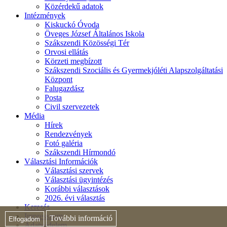
Közérdekű adatok
Intézmények
Kiskuckó Óvoda
Öveges József Általános Iskola
Szákszendi Közösségi Tér
Orvosi ellátás
Körzeti megbízott
Szákszendi Szociális és Gyermekjóléti Alapszolgáltatási
Központ
Falugazdász
Posta
Civil szervezetek
Média
Hírek
Rendezvények
Fotó galéria
Szákszendi Hírmondó
Választási Információk
Választási szervek
Választási ügyintézés
Korábbi választások
2026. évi választás
Keresés
Impresszum
További információ
Elfogadom
Adatvédelem