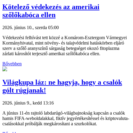
Kötelező védekezés az amerikai
szőlőkabóca ellen
2026. június 10., szerda 05:00
Védekezési felhívást tett közzé a Komárom-Esztergom Vármegyei
Kormányhivatal, mint növény- és talajvédelmi hatáskörben eljáró
szerv a szőlő aranyszínű sárgaság betegséget okozó fitoplazma
zárlati károsítót terjesztő amerikai szőlőkabóca ellen.
Bővebben
Világkupa láz: ne hagyja, hogy a csalók
gólt rúgjanak!
2026. június 9., kedd 13:16
A június 11-én rajtoló labdarúgó-világbajnokság kapcsán a csalók
hamis FIFA-weboldalakkal, fiktív jegyértékesítéssel és kriptovaluta-
csalásokkal próbálják megkárosítani a szurkolókat.