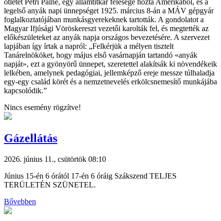
ötletét Petri Pálné, egy államtitkár felesége hozta Amerikából, és a
legelső anyák napi ünnepséget 1925. március 8-án a MÁV gépgyár
foglalkoztatójában munkásgyerekeknek tartották. A gondolatot a
Magyar Ifjúsági Vöröskereszt vezetői karolták fel, és megtették az
előkészületeket az anyák napja országos bevezetésére. A szervezet
lapjában így írtak a napról: „Felkérjük a mélyen tisztelt
Tanárelnököket, hogy május első vasárnapján tartandó «anyák
napját», ezt a gyönyörű ünnepet, szeretettel alakítsák ki növendékeik
lelkében, amelynek pedagógiai, jellemképző ereje messze túlhaladja
egy-egy család körét és a nemzetnevelés erkölcsnemesítő munkájába
kapcsolódik.”
Nincs esemény rögzítve!
Gázellátás
2026. június 11., csütörtök 08:10
Június 15-én 6 órától 17-én 6 óráig Szákszend TELJES
TERÜLETÉN SZÜNETEL.
Bővebben