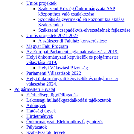
Uniós projektek
Szákszend Község Önkormányzata ASP
központhoz való csatlakozása
Szociális és gyermekjóléti központ kialakítása
Szákszenden
Szákszend csapadékvíz-elvezetésének fejlesztése
Uniós projektek 2021-2027
A szákszendi Faluház korszerűsítése
Magyar Falu Program
Az Európai Parlament tagjainak választása 2019.
Helyi önkormányzati képviselők és polgármester
választása 2019.
Helyi Választási Bizottság
Parlamenti Választások 2022
Helyi önkormányzati képviselők és polgármester
választása 2024.
Polgármesteri Hivatal
Elérhetőség, ügyfélfogadás
Lakossági hulladékgazdálkodási tájékoztatók
Adóügyek
Hatósági ügyek
Hirdetmények
Önkormányzati Elektronikus Ügyintézés
Pályázatok
Szabályzatok, tervek