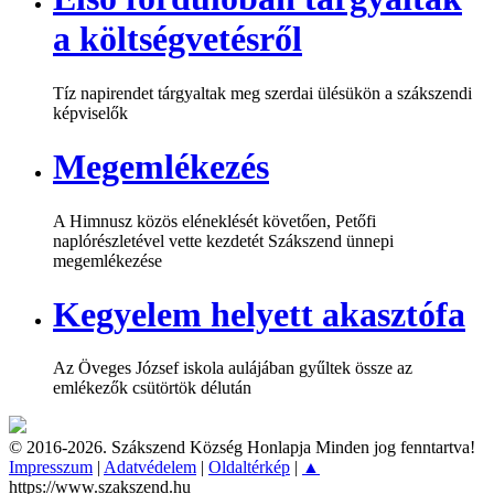
a költségvetésről
Tíz napirendet tárgyaltak meg szerdai ülésükön a szákszendi
képviselők
Megemlékezés
A Himnusz közös eléneklését követően, Petőfi
naplórészletével vette kezdetét Szákszend ünnepi
megemlékezése
Kegyelem helyett akasztófa
Az Öveges József iskola aulájában gyűltek össze az
emlékezők csütörtök délután
© 2016-2026. Szákszend Község Honlapja Minden jog fenntartva!
Impresszum
|
Adatvédelem
|
Oldaltérkép
|
▲
https://www.szakszend.hu