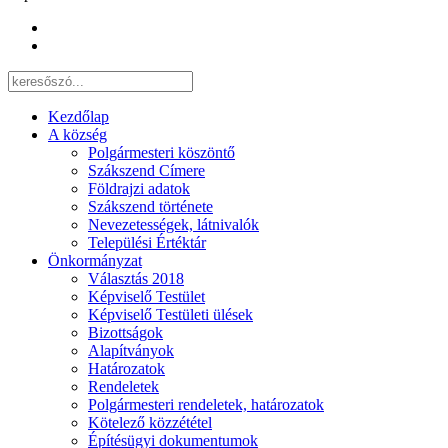
Kezdőlap
A község
Polgármesteri köszöntő
Szákszend Címere
Földrajzi adatok
Szákszend története
Nevezetességek, látnivalók
Települési Értéktár
Önkormányzat
Választás 2018
Képviselő Testület
Képviselő Testületi ülések
Bizottságok
Alapítványok
Határozatok
Rendeletek
Polgármesteri rendeletek, határozatok
Kötelező közzététel
Építésügyi dokumentumok