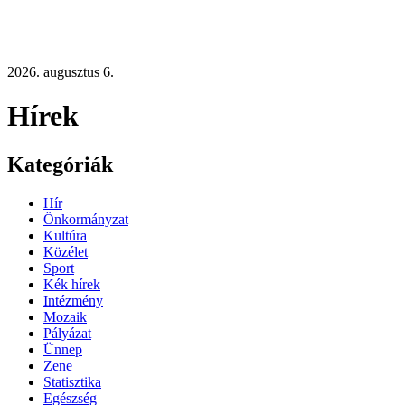
2026. augusztus 6.
Hírek
Kategóriák
Hír
Önkormányzat
Kultúra
Közélet
Sport
Kék hírek
Intézmény
Mozaik
Pályázat
Ünnep
Zene
Statisztika
Egészség