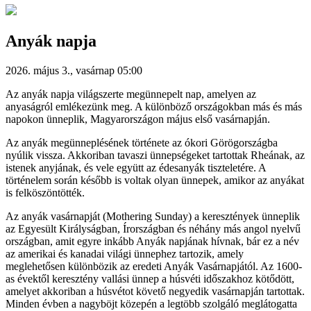
Anyák napja
2026. május 3., vasárnap 05:00
Az anyák napja világszerte megünnepelt nap, amelyen az
anyaságról emlékezünk meg. A különböző országokban más és más
napokon ünneplik, Magyarországon május első vasárnapján.
Az anyák megünneplésének története az ókori Görögországba
nyúlik vissza. Akkoriban tavaszi ünnepségeket tartottak Rheának, az
istenek anyjának, és vele együtt az édesanyák tiszteletére. A
történelem során később is voltak olyan ünnepek, amikor az anyákat
is felköszöntötték.
Az anyák vasárnapját (Mothering Sunday) a keresztények ünneplik
az Egyesült Királyságban, Írországban és néhány más angol nyelvű
országban, amit egyre inkább Anyák napjának hívnak, bár ez a név
az amerikai és kanadai világi ünnephez tartozik, amely
meglehetősen különbözik az eredeti Anyák Vasárnapjától. Az 1600-
as évektől keresztény vallási ünnep a húsvéti időszakhoz kötődött,
amelyet akkoriban a húsvétot követő negyedik vasárnapján tartottak.
Minden évben a nagyböjt közepén a legtöbb szolgáló meglátogatta