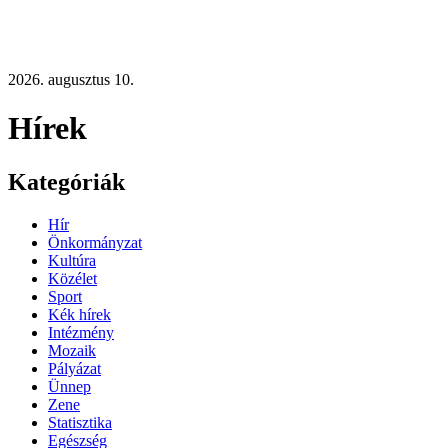
2026. augusztus 10.
Hírek
Kategóriák
Hír
Önkormányzat
Kultúra
Közélet
Sport
Kék hírek
Intézmény
Mozaik
Pályázat
Ünnep
Zene
Statisztika
Egészség