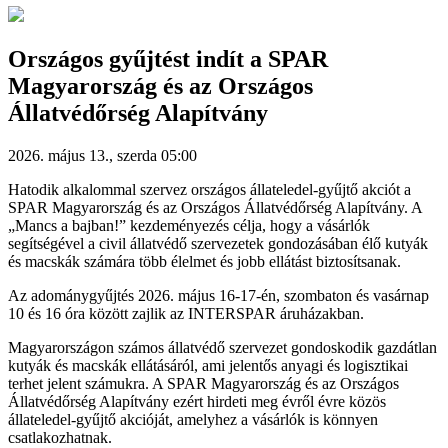
Országos gyűjtést indít a SPAR
Magyarország és az Országos
Állatvédőrség Alapítvány
2026. május 13., szerda 05:00
Hatodik alkalommal szervez országos állateledel-gyűjtő akciót a
SPAR Magyarország és az Országos Állatvédőrség Alapítvány. A
„Mancs a bajban!” kezdeményezés célja, hogy a vásárlók
segítségével a civil állatvédő szervezetek gondozásában élő kutyák
és macskák számára több élelmet és jobb ellátást biztosítsanak.
Az adománygyűjtés 2026. május 16-17-én, szombaton és vasárnap
10 és 16 óra között zajlik az INTERSPAR áruházakban.
Magyarországon számos állatvédő szervezet gondoskodik gazdátlan
kutyák és macskák ellátásáról, ami jelentős anyagi és logisztikai
terhet jelent számukra. A SPAR Magyarország és az Országos
Állatvédőrség Alapítvány ezért hirdeti meg évről évre közös
állateledel-gyűjtő akcióját, amelyhez a vásárlók is könnyen
csatlakozhatnak.