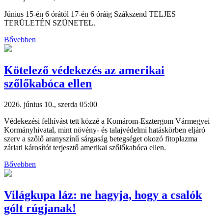
Június 15-én 6 órától 17-én 6 óráig Szákszend TELJES
TERÜLETÉN SZÜNETEL.
Bővebben
Kötelező védekezés az amerikai
szőlőkabóca ellen
2026. június 10., szerda 05:00
Védekezési felhívást tett közzé a Komárom-Esztergom Vármegyei
Kormányhivatal, mint növény- és talajvédelmi hatáskörben eljáró
szerv a szőlő aranyszínű sárgaság betegséget okozó fitoplazma
zárlati károsítót terjesztő amerikai szőlőkabóca ellen.
Bővebben
Világkupa láz: ne hagyja, hogy a csalók
gólt rúgjanak!