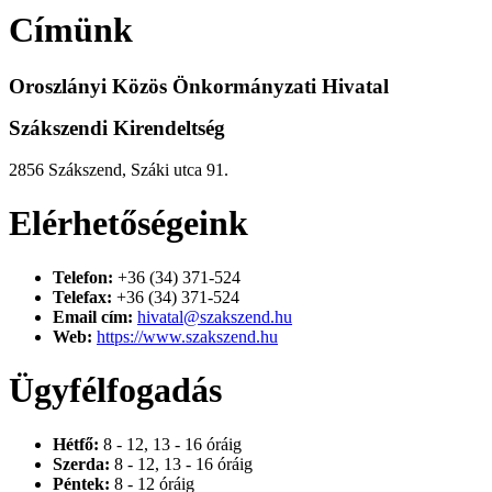
Címünk
Oroszlányi Közös Önkormányzati Hivatal
Szákszendi Kirendeltség
2856 Szákszend, Száki utca 91.
Elérhetőségeink
Telefon:
+36 (34) 371-524
Telefax:
+36 (34) 371-524
Email cím:
hivatal@szakszend.hu
Web:
https://www.szakszend.hu
Ügyfélfogadás
Hétfő:
8 - 12, 13 - 16 óráig
Szerda:
8 - 12, 13 - 16 óráig
Péntek:
8 - 12 óráig