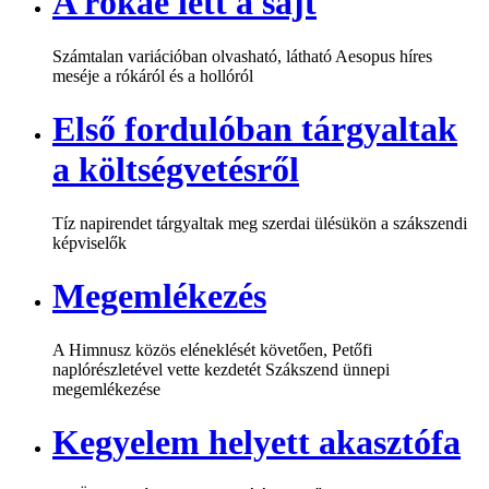
A rókáé lett a sajt
Számtalan variációban olvasható, látható Aesopus híres
meséje a rókáról és a hollóról
Első fordulóban tárgyaltak
a költségvetésről
Tíz napirendet tárgyaltak meg szerdai ülésükön a szákszendi
képviselők
Megemlékezés
A Himnusz közös eléneklését követően, Petőfi
naplórészletével vette kezdetét Szákszend ünnepi
megemlékezése
Kegyelem helyett akasztófa