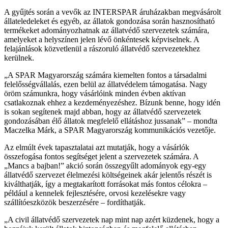
A gyűjtés során a vevők az INTERSPAR áruházakban megvásárolt
állateledeleket és egyéb, az állatok gondozása során hasznosítható
termékeket adományozhatnak az állatvédő szervezetek számára,
amelyeket a helyszínen jelen lévő önkéntesek képviselnek. A
felajánlások közvetlenül a rászoruló állatvédő szervezetekhez
kerülnek.
„A SPAR Magyarország számára kiemelten fontos a társadalmi
felelősségvállalás, ezen belül az állatvédelem támogatása. Nagy
öröm számunkra, hogy vásárlóink minden évben aktívan
csatlakoznak ehhez a kezdeményezéshez. Bízunk benne, hogy idén
is sokan segítenek majd abban, hogy az állatvédő szervezetek
gondozásában élő állatok megfelelő ellátáshoz jussanak” – mondta
Maczelka Márk, a SPAR Magyarország kommunikációs vezetője.
Az elmúlt évek tapasztalatai azt mutatják, hogy a vásárlók
összefogása fontos segítséget jelent a szervezetek számára. A
„Mancs a bajban!” akció során összegyűlt adományok egy-egy
állatvédő szervezet élelmezési költségeinek akár jelentős részét is
kiválthatják, így a megtakarított forrásokat más fontos célokra –
például a kennelek fejlesztésére, orvosi kezelésekre vagy
szállítóeszközök beszerzésére – fordíthatják.
„A civil állatvédő szervezetek nap mint nap azért küzdenek, hogy a