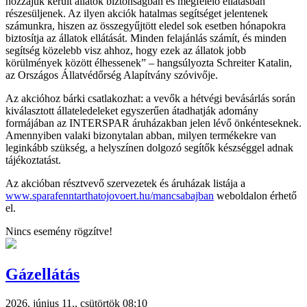
hozzájuk került állatok biztonságban és megfelelő ellátásban
részesüljenek. Az ilyen akciók hatalmas segítséget jelentenek
számunkra, hiszen az összegyűjtött eledel sok esetben hónapokra
biztosítja az állatok ellátását. Minden felajánlás számít, és minden
segítség közelebb visz ahhoz, hogy ezek az állatok jobb
körülmények között élhessenek” – hangsúlyozta Schreiter Katalin,
az Országos Állatvédőrség Alapítvány szóvivője.
Az akcióhoz bárki csatlakozhat: a vevők a hétvégi bevásárlás során
kiválasztott állateledeleket egyszerűen átadhatják adomány
formájában az INTERSPAR áruházakban jelen lévő önkénteseknek.
Amennyiben valaki bizonytalan abban, milyen termékekre van
leginkább szükség, a helyszínen dolgozó segítők készséggel adnak
tájékoztatást.
Az akcióban résztvevő szervezetek és áruházak listája a
www.sparafenntarthatojovoert.hu/mancsabajban
weboldalon érhető
el.
Nincs esemény rögzítve!
Gázellátás
2026. június 11., csütörtök 08:10