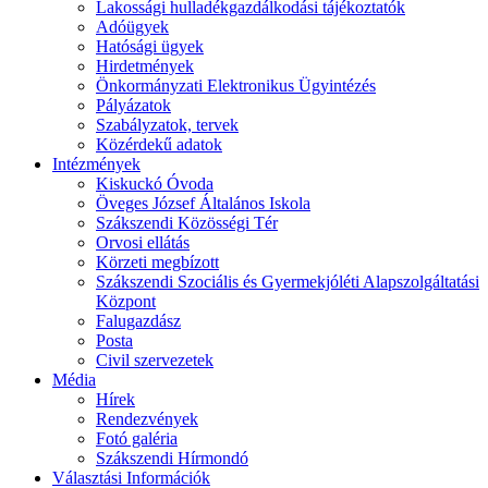
Lakossági hulladékgazdálkodási tájékoztatók
Adóügyek
Hatósági ügyek
Hirdetmények
Önkormányzati Elektronikus Ügyintézés
Pályázatok
Szabályzatok, tervek
Közérdekű adatok
Intézmények
Kiskuckó Óvoda
Öveges József Általános Iskola
Szákszendi Közösségi Tér
Orvosi ellátás
Körzeti megbízott
Szákszendi Szociális és Gyermekjóléti Alapszolgáltatási
Központ
Falugazdász
Posta
Civil szervezetek
Média
Hírek
Rendezvények
Fotó galéria
Szákszendi Hírmondó
Választási Információk