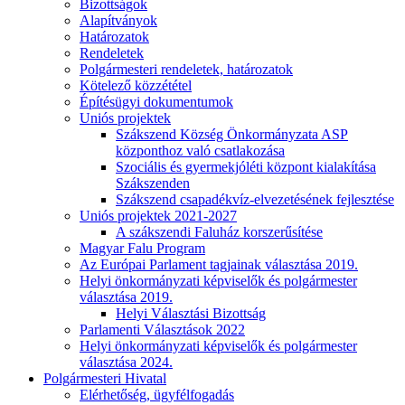
Bizottságok
Alapítványok
Határozatok
Rendeletek
Polgármesteri rendeletek, határozatok
Kötelező közzététel
Építésügyi dokumentumok
Uniós projektek
Szákszend Község Önkormányzata ASP
központhoz való csatlakozása
Szociális és gyermekjóléti központ kialakítása
Szákszenden
Szákszend csapadékvíz-elvezetésének fejlesztése
Uniós projektek 2021-2027
A szákszendi Faluház korszerűsítése
Magyar Falu Program
Az Európai Parlament tagjainak választása 2019.
Helyi önkormányzati képviselők és polgármester
választása 2019.
Helyi Választási Bizottság
Parlamenti Választások 2022
Helyi önkormányzati képviselők és polgármester
választása 2024.
Polgármesteri Hivatal
Elérhetőség, ügyfélfogadás