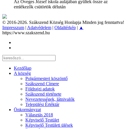
Az Öveges József iskola aulájában gyűltek össze az
emlékezők csütörtök délután
© 2016-2026. Szákszend Község Honlapja Minden jog fenntartva!
Impresszum
|
Adatvédelem
|
Oldaltérkép
|
▲
https://www.szakszend.hu
Kezdőlap
A község
Polgármesteri köszöntő
Szákszend Címere
Földrajzi adatok
Szákszend története
Nevezetességek, látnivalók
Települési Értéktár
Önkormányzat
Választás 2018
Képviselő Testület
Képviselő Testületi ülések