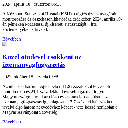
2024. április 18., csütörtök 06:38
A Központi Statisztikai Hivatal (KSH) a régiós üzemanyagárak
monitorozása és összehasonlíthatósága érdekében 2024. április 19-
én pénteken közzéteszi új kísérleti statisztikáját – írta
közleményében a hivatal.
Bővebben
Közel ötödével csökkent az
üzemanyagfogyasztás
2023. október 18., szerda 05:59
Az idei első három negyedévben 11,8 százalékkal kevesebb
motorbenzin és 21,1 százalékkal kevesebb gázolaj fogyott
Magyarországon, mint az előző év azonos időszakában, az
üzemanyagfogyasztás így átlagosan 17,7 százalékkal csökkent a
tavalyi első három negyedévhez képest - tette közzé honlapján a
Magyar Ásványolaj Szövetség.
Bővebben