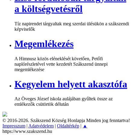
a költségvetésről
Tíz napirendet tárgyaltak meg szerdai ülésükön a szákszendi
képviselők
Megemlékezés
A Himnusz közös eléneklését követően, Petőfi
naplórészletével vette kezdetét Szákszend ünnepi
megemlékezése
Kegyelem helyett akasztófa
Az Öveges József iskola aulájában gyűltek össze az
emlékezők csütörtök délután
© 2016-2026. Szákszend Község Honlapja Minden jog fenntartva!
Impresszum
|
Adatvédelem
|
Oldaltérkép
|
▲
https://www.szakszend.hu