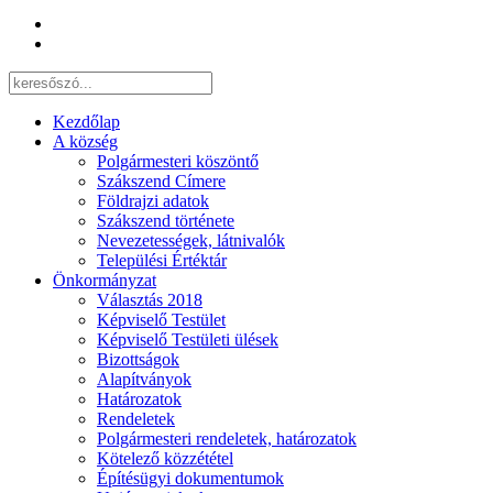
Kezdőlap
A község
Polgármesteri köszöntő
Szákszend Címere
Földrajzi adatok
Szákszend története
Nevezetességek, látnivalók
Települési Értéktár
Önkormányzat
Választás 2018
Képviselő Testület
Képviselő Testületi ülések
Bizottságok
Alapítványok
Határozatok
Rendeletek
Polgármesteri rendeletek, határozatok
Kötelező közzététel
Építésügyi dokumentumok