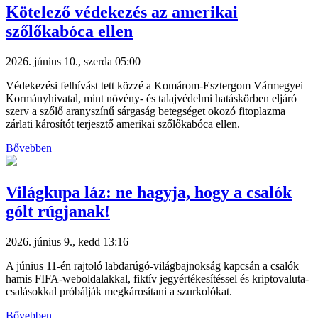
Kötelező védekezés az amerikai
szőlőkabóca ellen
2026. június 10., szerda 05:00
Védekezési felhívást tett közzé a Komárom-Esztergom Vármegyei
Kormányhivatal, mint növény- és talajvédelmi hatáskörben eljáró
szerv a szőlő aranyszínű sárgaság betegséget okozó fitoplazma
zárlati károsítót terjesztő amerikai szőlőkabóca ellen.
Bővebben
Világkupa láz: ne hagyja, hogy a csalók
gólt rúgjanak!
2026. június 9., kedd 13:16
A június 11-én rajtoló labdarúgó-világbajnokság kapcsán a csalók
hamis FIFA-weboldalakkal, fiktív jegyértékesítéssel és kriptovaluta-
csalásokkal próbálják megkárosítani a szurkolókat.
Bővebben