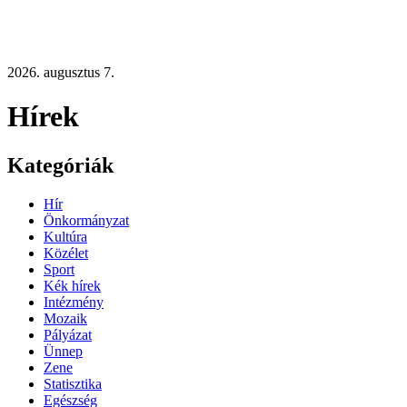
2026. augusztus 7.
Hírek
Kategóriák
Hír
Önkormányzat
Kultúra
Közélet
Sport
Kék hírek
Intézmény
Mozaik
Pályázat
Ünnep
Zene
Statisztika
Egészség