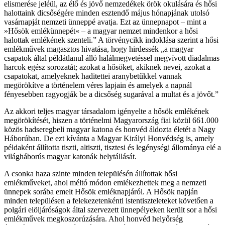
elismerése jeléül, az élő és jövő nemzedékek örök okulására és hősi
halottaink dicsőségére minden esztendő május hónapjának utolsó
vasárnapját nemzeti ünneppé avatja. Ezt az ünnepnapot – mint a
»Hősök emlékünnepét« – a magyar nemzet mindenkor a hősi
halottak emlékének szenteli.” A törvénycikk indoklása szerint a hősi
emlékművek magasztos hivatása, hogy hirdessék „a magyar
csapatok által példátlanul álló halálmegvetéssel megvívott diadalmas
harcok egész sorozatát; azokat a hősöket, akiknek nevei, azokat a
csapatokat, amelyeknek haditettei aranybetűkkel vannak
megörökítve a történelem véres lapjain és amelyek a napnál
fényesebben ragyogják be a dicsőség sugarával a multat és a jövőt.”
Az akkori teljes magyar társadalom igényelte a hősök emlékének
megörökítését, hiszen a történelmi Magyarország fiai közül 661.000
közös hadseregbeli magyar katona és honvéd áldozta életét a Nagy
Háborúban. De ezt kívánta a Magyar Királyi Honvédség is, amely
példaként állította tiszti, altiszti, tisztesi és legénységi állománya elé a
világháborús magyar katonák helytállását.
A csonka haza szinte minden településén állítottak hősi
emlékműveket, ahol méltó módon emlékezhettek meg a nemzeti
ünnepek sorába emelt Hősök emléknapjáról. A Hősök napján
minden településen a felekezetenkénti istentiszteleteket követően a
polgári elöljáróságok által szervezett ünnepélyeken került sor a hősi
emlékművek megkoszorúzására. Ahol honvéd helyőrség