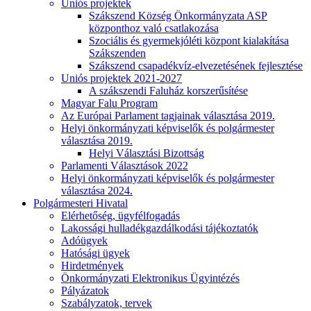
Uniós projektek
Szákszend Község Önkormányzata ASP
központhoz való csatlakozása
Szociális és gyermekjóléti központ kialakítása
Szákszenden
Szákszend csapadékvíz-elvezetésének fejlesztése
Uniós projektek 2021-2027
A szákszendi Faluház korszerűsítése
Magyar Falu Program
Az Európai Parlament tagjainak választása 2019.
Helyi önkormányzati képviselők és polgármester
választása 2019.
Helyi Választási Bizottság
Parlamenti Választások 2022
Helyi önkormányzati képviselők és polgármester
választása 2024.
Polgármesteri Hivatal
Elérhetőség, ügyfélfogadás
Lakossági hulladékgazdálkodási tájékoztatók
Adóügyek
Hatósági ügyek
Hirdetmények
Önkormányzati Elektronikus Ügyintézés
Pályázatok
Szabályzatok, tervek