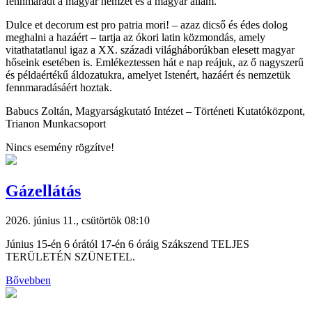
fennmaradt a magyar nemzet és a magyar állam.”
Dulce et decorum est pro patria mori! – azaz dicső és édes dolog
meghalni a hazáért – tartja az ókori latin közmondás, amely
vitathatatlanul igaz a XX. századi világháborúkban elesett magyar
hőseink esetében is. Emlékeztessen hát e nap reájuk, az ő nagyszerű
és példaértékű áldozatukra, amelyet Istenért, hazáért és nemzetük
fennmaradásáért hoztak.
Babucs Zoltán, Magyarságkutató Intézet – Történeti Kutatóközpont,
Trianon Munkacsoport
Nincs esemény rögzítve!
Gázellátás
2026. június 11., csütörtök 08:10
Június 15-én 6 órától 17-én 6 óráig Szákszend TELJES
TERÜLETÉN SZÜNETEL.
Bővebben