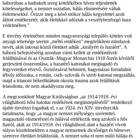
háborúban a hadrakelt sereg kötelékében híven teljesítették
kötelességeiket, a nemzet osztatlan, hálás elismerésére váltak
érdemesekké. Őrizze meg a késő utókor hálás kegyelettel azok
áldott emlékezetét, akik életükkel adóztak a veszélybenforgó haza
védelmében.”
E törvény értelmében minden magyarországi település köteles volt
anyagi tehetsége szerint „méltó emléken” megörökíteni mindazok
nevét, akik lakosai közül életüket adták „királyért és hazáért”. A
háború befejezésééig azonban várni kellett az emlékművek
felállításával és az Osztrák–Magyar Monarchia 1918 őszén kívülről
gerjesztett összeomlása, a hazatérő katonákat megtagadó és
fegyvereiket elvevő, őszirózsával behintett, hagymázas forradalmi
téboly időszaka, a román, cseh–szlovák és szerb katonai megszállás,
majd a trianoni békediktátum okozta trauma azok felállítását
lelassította, de nem akadályozta meg.
A megcsonkított Magyar Királyságban „az 1914/1918. évi
világháború hősi halottai emlékének megünnepléséről” rendelkező
újabb törvényt fogadtak el, s az 1924. évi XIV. törvénycikk
tartalmazta, hogy „a magyar nemzet mélységes szeretettel,
magasztaló elismeréssel és hálával emlékezik meg azokról a hős
fiairól, akik az 1914/1918. évi világháború alatt a hazáért vívott
súlyos küzdelmekben a magyar nemzetnek dicsőséget és hírnevet
szerezve életüket feláldozták. A nemzet soha el nem múló hálája és