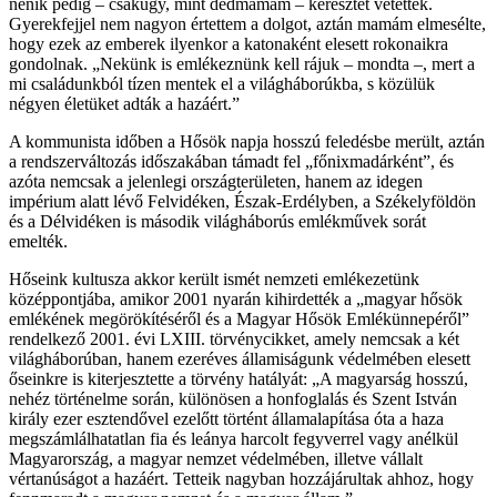
nénik pedig – csakúgy, mint dédmamám – keresztet vetettek.
Gyerekfejjel nem nagyon értettem a dolgot, aztán mamám elmesélte,
hogy ezek az emberek ilyenkor a katonaként elesett rokonaikra
gondolnak. „Nekünk is emlékeznünk kell rájuk – mondta –, mert a
mi családunkból tízen mentek el a világháborúkba, s közülük
négyen életüket adták a hazáért.”
A kommunista időben a Hősök napja hosszú feledésbe merült, aztán
a rendszerváltozás időszakában támadt fel „főnixmadárként”, és
azóta nemcsak a jelenlegi országterületen, hanem az idegen
impérium alatt lévő Felvidéken, Észak-Erdélyben, a Székelyföldön
és a Délvidéken is második világháborús emlékművek sorát
emelték.
Hőseink kultusza akkor került ismét nemzeti emlékezetünk
középpontjába, amikor 2001 nyarán kihirdették a „magyar hősök
emlékének megörökítéséről és a Magyar Hősök Emlékünnepéről”
rendelkező 2001. évi LXIII. törvénycikket, amely nemcsak a két
világháborúban, hanem ezeréves államiságunk védelmében elesett
őseinkre is kiterjesztette a törvény hatályát: „A magyarság hosszú,
nehéz történelme során, különösen a honfoglalás és Szent István
király ezer esztendővel ezelőtt történt államalapítása óta a haza
megszámlálhatatlan fia és leánya harcolt fegyverrel vagy anélkül
Magyarország, a magyar nemzet védelmében, illetve vállalt
vértanúságot a hazáért. Tetteik nagyban hozzájárultak ahhoz, hogy