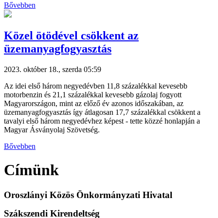
Bővebben
Közel ötödével csökkent az
üzemanyagfogyasztás
2023. október 18., szerda 05:59
Az idei első három negyedévben 11,8 százalékkal kevesebb
motorbenzin és 21,1 százalékkal kevesebb gázolaj fogyott
Magyarországon, mint az előző év azonos időszakában, az
üzemanyagfogyasztás így átlagosan 17,7 százalékkal csökkent a
tavalyi első három negyedévhez képest - tette közzé honlapján a
Magyar Ásványolaj Szövetség.
Bővebben
Címünk
Oroszlányi Közös Önkormányzati Hivatal
Szákszendi Kirendeltség