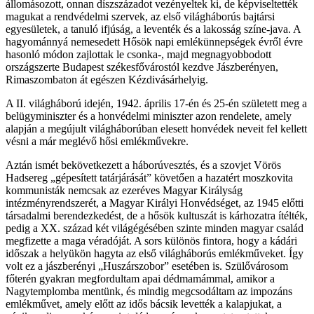
állomásozott, onnan díszszázadot vezényeltek ki, de képviseltették
magukat a rendvédelmi szervek, az első világháborús bajtársi
egyesületek, a tanuló ifjúság, a leventék és a lakosság színe-java. A
hagyománnyá nemesedett Hősök napi emlékünnepségek évről évre
hasonló módon zajlottak le csonka-, majd megnagyobbodott
országszerte Budapest székesfővárostól kezdve Jászberényen,
Rimaszombaton át egészen Kézdivásárhelyig.
A II. világháború idején, 1942. április 17-én és 25-én született meg a
belügyminiszter és a honvédelmi miniszter azon rendelete, amely
alapján a megújult világháborúban elesett honvédek neveit fel kellett
vésni a már meglévő hősi emlékművekre.
Aztán ismét bekövetkezett a háborúvesztés, és a szovjet Vörös
Hadsereg „gépesített tatárjárását” követően a hazatért moszkovita
kommunisták nemcsak az ezeréves Magyar Királyság
intézményrendszerét, a Magyar Királyi Honvédséget, az 1945 előtti
társadalmi berendezkedést, de a hősök kultuszát is kárhozatra ítélték,
pedig a XX. század két világégésében szinte minden magyar család
megfizette a maga véradóját. A sors különös fintora, hogy a kádári
időszak a helyükön hagyta az első világháborús emlékműveket. Így
volt ez a jászberényi „Huszárszobor” esetében is. Szülővárosom
főterén gyakran megfordultam apai dédmamámmal, amikor a
Nagytemplomba mentünk, és mindig megcsodáltam az impozáns
emlékművet, amely előtt az idős bácsik levették a kalapjukat, a