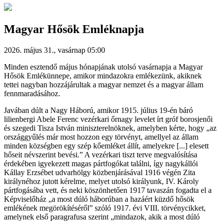
Magyar Hősök Emléknapja
2026. május 31., vasárnap 05:00
Minden esztendő május hónapjának utolsó vasárnapja a Magyar
Hősök Emlékünnepe, amikor mindazokra emlékezünk, akiknek
tettei nagyban hozzájárultak a magyar nemzet és a magyar állam
fennmaradásához.
Javában dúlt a Nagy Háború, amikor 1915. július 19-én báró
lilienbergi Abele Ferenc vezérkari őrnagy levelet írt gróf borosjenői
és szegedi Tisza István miniszterelnöknek, amelyben kérte, hogy „az
országgyűlés már most hozzon egy törvényt, amellyel az állam
minden községben egy szép kőemléket állít, amelyekre [...] elesett
hőseit névszerint bevési.” A vezérkari tiszt terve megvalósítása
érdekében igyekezett magas pártfogókat találni, így nagykállói
Kállay Erzsébet udvarhölgy közbenjárásával 1916 végén Zita
királynéhoz jutott kérelme, melyet utolsó királyunk, IV. Károly
pártfogásába vett, és neki köszönhetően 1917 tavaszán fogadta el a
Képviselőház „a most dúló háborúban a hazáért küzdő hősök
emlékének megörökítéséről” szóló 1917. évi VIII. törvénycikket,
amelynek első paragrafusa szerint „mindazok, akik a most dúló