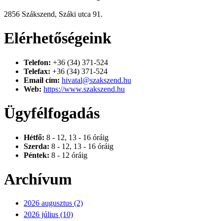
2856 Szákszend, Száki utca 91.
Elérhetőségeink
Telefon:
+36 (34) 371-524
Telefax:
+36 (34) 371-524
Email cím:
hivatal@szakszend.hu
Web:
https://www.szakszend.hu
Ügyfélfogadás
Hétfő:
8 - 12, 13 - 16 óráig
Szerda:
8 - 12, 13 - 16 óráig
Péntek:
8 - 12 óráig
Archívum
2026 augusztus (2)
2026 július (10)