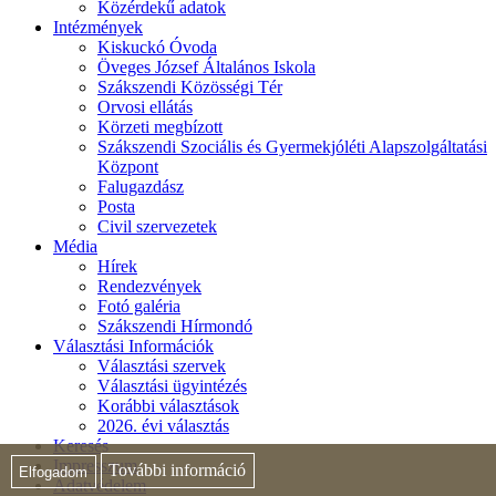
Közérdekű adatok
Intézmények
Kiskuckó Óvoda
Öveges József Általános Iskola
Szákszendi Közösségi Tér
Orvosi ellátás
Körzeti megbízott
Szákszendi Szociális és Gyermekjóléti Alapszolgáltatási
Központ
Falugazdász
Posta
Civil szervezetek
Média
Hírek
Rendezvények
Fotó galéria
Szákszendi Hírmondó
Választási Információk
Választási szervek
Választási ügyintézés
Korábbi választások
2026. évi választás
Keresés
Impresszum
További információ
Elfogadom
Adatvédelem