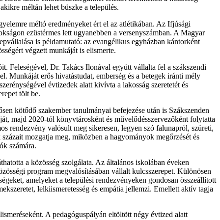
kikre méltán lehet büszke a település.
gyelemre méltó eredményeket ért el az atlétikában. Az Ifjúsági
jnokságon ezüstérmes lett ugyanebben a versenyszámban. A Magyar
repvállalása is példamutató: az evangélikus egyházban kántorként
sségért végzett munkáját is elismerte.
it. Feleségével, Dr. Takács Ilonával együtt vállalta fel a szákszendi
a el. Munkáját erős hivatástudat, emberség és a betegek iránti mély
szerénységével évtizedek alatt kivívta a lakosság szeretetét és
epet tölt be.
ősen kötődő szakember tanulmányai befejezése után is Szákszenden
lyáját, majd 2020-tól könyvtárosként és művelődésszervezőként folytatta
os rendezvény valósult meg sikeresen, legyen szó falunapról, szüreti,
ek százait mozgatja meg, miközben a hagyományok megőrzését és
iók számára.
áthatotta a közösség szolgálata. Az általános iskolában éveken
közösségi program megvalósításában vállalt kulcsszerepet. Különösen
ségeket, amelyeket a települési rendezvényeken gondosan összeállított
szeretet, lelkiismeretesség és empátia jellemzi. Emellett aktív tagja
ismeréseként. A pedagóguspályán eltöltött négy évtized alatt