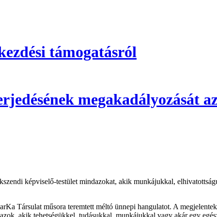
kezdési támogatásról
 terjedésének megakadályozását az
kszendi képviselő-testület mindazokat, akik munkájukkal, elhivatottság
Ka Társulat műsora teremtett méltó ünnepi hangulatot. A megjelenteke
k, azok, akik tehetségükkel, tudásukkal, munkájukkal vagy akár egy egész