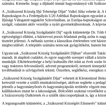
számára. Kiemelte, hogy a díjátadó immár hagyománnyá vált Szákszende
A „Szákszend Község Ifjú Tehetsége Díjat” Valkó Júlia vehette át. A fi
Bajnokságon és a Fedettpályás U20 Atlétikai Bajnokságon egyaránt a
Ifjúsági Válogatott tagjaként Szlovéniában, az Európa-bajnokságon az
szolgál, valamint aktív vezetője a nyári gyermektáboroknak. A képvise
A „Szákszend Község Szolgálatáért Díj” egyik kitüntetettje Dr. Tóth Csa
egészségügyi ellátást, a háziorvosi praxis feladatait pedig azóta is na
tisztelet jellemzi. A méltatás szerint a klasszikus értelemben vett házi
megbecsülését. A település számára nemcsak gyógyítóként, hanem bizto
Ugyancsak „Szákszend Község Szolgálatáért Díjban” részesült Takác
maradt, itt alapított családot, és egyre nagyobb szerepet vállalt a kö
munkáját. Elkötelezettsége a helyi kulturális élet iránt az évek sorá
vagy traktoros felvonulásról, adventi programokról, nemzeti ünnep
továbbadását is szívügyének tekinti. Önzetlen, segítőkész, energikus
„Szákszend Község Szolgálatáért Díjat” vehetett át Klestenitzné Beke I
keresztül vezette a szülői munkaközösséget, aktívan segítette a ped
jelentős a hagyományőrzés és hagyományápolás területén végzett munká
kiállításokon mutat be a lakosságnak. Bölcsődei szakmai vezetőként a 
a Százszorszép Dalkörnek és a szülők tánccsoportjának is, így a község
A legrangosabb kitüntetést, a „Szákszend Községért Elismerés” kitünt