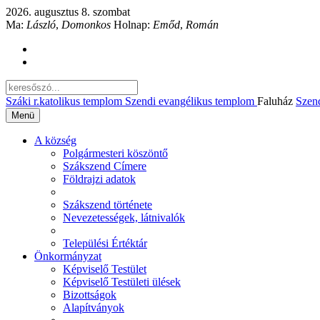
2026. augusztus 8. szombat
Ma:
László
,
Domonkos
Holnap:
Emőd
,
Román
Száki r.katolikus templom
Szendi evangélikus templom
Faluház
Szen
Menü
A község
Polgármesteri köszöntő
Szákszend Címere
Földrajzi adatok
Szákszend története
Nevezetességek, látnivalók
Települési Értéktár
Önkormányzat
Képviselő Testület
Képviselő Testületi ülések
Bizottságok
Alapítványok