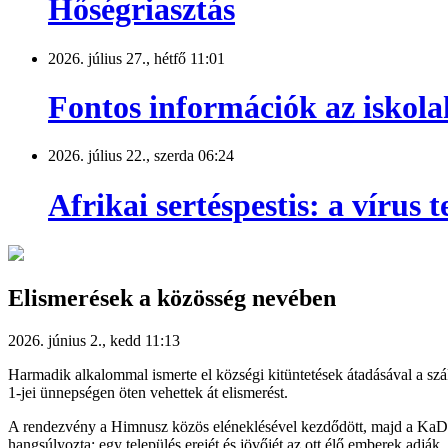
Hőségriasztás
2026. július 27., hétfő 11:01
Fontos információk az iskola
2026. július 22., szerda 06:24
Afrikai sertéspestis: a vírus
Elismerések a közösség nevében
2026. június 2., kedd 11:13
Harmadik alkalommal ismerte el községi kitüntetések átadásával a szá
1-jei ünnepségen öten vehettek át elismerést.
A rendezvény a Himnusz közös eléneklésével kezdődött, majd a KaDar
hangsúlyozta: egy település erejét és jövőjét az ott élő emberek adjá