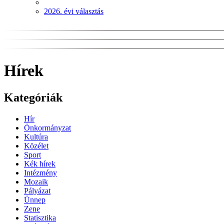
2026. évi választás
Hírek
Kategóriák
Hír
Önkormányzat
Kultúra
Közélet
Sport
Kék hírek
Intézmény
Mozaik
Pályázat
Ünnep
Zene
Statisztika