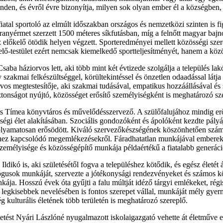
n, és évről évre bizonyítja, milyen sok olyan ember él a községben, a
atal sportoló az elmúlt időszakban országos és nemzetközi szinten is fi
ranyérmet szerzett 1500 méteres síkfutásban, míg a felnőtt magyar ba
 előkelő ötödik helyen végzett. Sporteredményei mellett közösségi sze
lő-testület ezért nemcsak kiemelkedő sportteljesítményét, hanem a közö
ba háziorvos lett, aki több mint két évtizede szolgálja a település lakó
gy szakmai felkészültséggel, körültekintéssel és önzetlen odaadással látj
orvos megtestesítője, aki szakmai tudásával, empatikus hozzáállásával és 
nságot nyújtó, közösséget erősítő személyiségként is meghatározó szer
s Tímea könyvtáros és művelődésszervező. A szülőfalujához mindig er
zösségi élet alakításában. Szociális gondozóként és ápolóként kezdte pá
n folyamatosan erősödött. Kiváló szervezőkészségének köszönhetően szám
ekhez kapcsolódó megemlékezésekről. Fáradhatatlan munkájával ember
 személyisége és közösségépítő munkája példaértékű a fiatalabb generác
ldikó is, aki születésétől fogva a településhez kötődik, és egész életét 
agógusok munkáját, szervezte a jótékonysági rendezvényeket és számos 
ja. Hosszú évek óta gyűjti a falu múltját idéző tárgyi emlékeket, régi
legkisebbek nevelésében is fontos szerepet vállal, munkáját mély gyermek
 kulturális életének több területén is meghatározó szereplő.
etést Nyári Lászlóné nyugalmazott iskolaigazgató vehette át életműve el