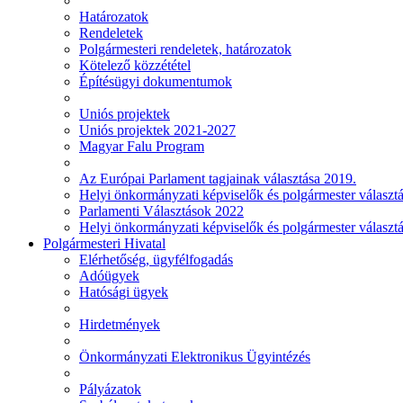
Határozatok
Rendeletek
Polgármesteri rendeletek, határozatok
Kötelező közzététel
Építésügyi dokumentumok
Uniós projektek
Uniós projektek 2021-2027
Magyar Falu Program
Az Európai Parlament tagjainak választása 2019.
Helyi önkormányzati képviselők és polgármester választ
Parlamenti Választások 2022
Helyi önkormányzati képviselők és polgármester választ
Polgármesteri Hivatal
Elérhetőség, ügyfélfogadás
Adóügyek
Hatósági ügyek
Hirdetmények
Önkormányzati Elektronikus Ügyintézés
Pályázatok