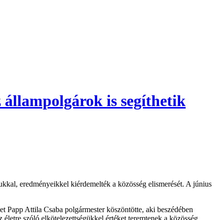
 állampolgárok is segíthetik
ukkal, eredményeikkel kiérdemelték a közösség elismerését. A június
t Papp Attila Csaba polgármester köszöntötte, aki beszédében
 életre szóló elkötelezettségükkel értéket teremtenek a közösség