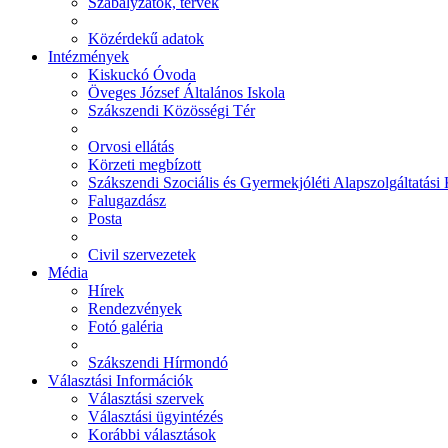
Szabályzatok, tervek
Közérdekű adatok
Intézmények
Kiskuckó Óvoda
Öveges József Általános Iskola
Szákszendi Közösségi Tér
Orvosi ellátás
Körzeti megbízott
Szákszendi Szociális és Gyermekjóléti Alapszolgáltatási
Falugazdász
Posta
Civil szervezetek
Média
Hírek
Rendezvények
Fotó galéria
Szákszendi Hírmondó
Választási Információk
Választási szervek
Választási ügyintézés
Korábbi választások