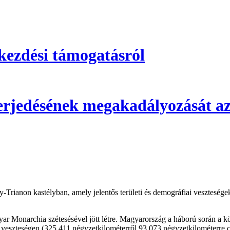
kezdési támogatásról
 terjedésének megakadályozását az
Nagy-Trianon kastélyban, amely jelentős területi és demográfiai vesztes
r Monarchia szétesésével jött létre. Magyarország a háború során a köz
eti veszteségen (325 411 négyzetkilométerről 93 073 négyzetkilométerre