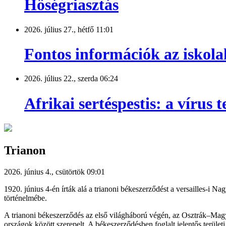
Hőségriasztás
2026. július 27., hétfő 11:01
Fontos információk az iskola
2026. július 22., szerda 06:24
Afrikai sertéspestis: a vírus
Trianon
2026. június 4., csütörtök 09:01
1920. június 4-én írták alá a trianoni békeszerződést a versailles-i 
történelmébe.
A trianoni békeszerződés az első világháború végén, az Osztrák–Magya
országok között szerepelt. A békeszerződésben foglalt jelentős terül