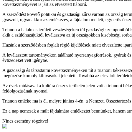
következményével is járt az elvesztett háború.
A szerződést követő politikai és gazdasági zűrzavarban az ország terü
gyászolt, ugyanakkor az emlékezés, a fájdalom mellett, egy erős össze
Trianon a hatalmas területi veszteségeken túl gazdasági szempontból i
akik a szülőhazájuktól leválasztva az új országokban kisebbségi sorba
Hazánk a szerződésben foglalt régió kijelölések miatt elveszítette ipa
A leválasztott tartományokon található nyersanyagforrások, gyárak és 
évtizedeket vett igénybe.
A gazdasági és társadalmi következményeken túl a trianoni békeszerződ
megőrzése komoly kihívásokat jelentett. Továbbá az elcsatolt területe
Az évek múlásával a kultúra összes területén jelen volt a trianoni b
feldolgozásának nyomai.
Trianon emléke ma is él, melyre június 4-én, a Nemzeti Összetartozás
Ez a nap nemcsak a múlt fájdalmára emlékeztet bennünket, hanem arra 
Nincs esemény rögzítve!