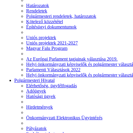
Határozatok
Rendeletek
Polgármesteri rendeletek, határozatok
Kötelező közzététel
Építésügyi dokumentumok
Uniós projektek
Uniós projektek 2021-2027
Magyar Falu Program
Az Európai Parlament tagjainak választása 2019.
Helyi önkormányzati képviselők és polgármester választ
Parlamenti Választások 2022
Helyi önkormányzati képviselők és polgármester választ
Polgármesteri Hivatal
Elérhetőség, ügyfélfogadás
Adóügyek
Hatósági ügyek
Hirdetmények
Önkormányzati Elektronikus Ügyintézés
Pályázatok