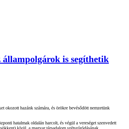
 állampolgárok is segíthetik
égeket okozott hazánk számára, és örökre bevésődött nemzetünk
ponti hatalmak oldalán harcolt, és végül a vereséget szenvedett
 csökkent) kívül, a magyar társadalom szétszóródásának