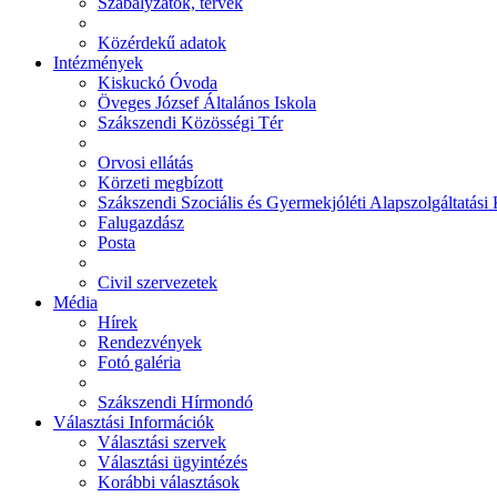
Szabályzatok, tervek
Közérdekű adatok
Intézmények
Kiskuckó Óvoda
Öveges József Általános Iskola
Szákszendi Közösségi Tér
Orvosi ellátás
Körzeti megbízott
Szákszendi Szociális és Gyermekjóléti Alapszolgáltatási
Falugazdász
Posta
Civil szervezetek
Média
Hírek
Rendezvények
Fotó galéria
Szákszendi Hírmondó
Választási Információk
Választási szervek
Választási ügyintézés
Korábbi választások