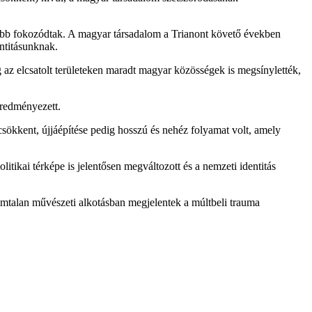
inkább fokozódtak. A magyar társadalom a Trianont követő években
entitásunknak.
g az elcsatolt területeken maradt magyar közösségek is megsínylették,
eredményezett.
csökkent, újjáépítése pedig hosszú és nehéz folyamat volt, amely
tikai térképe is jelentősen megváltozott és a nemzeti identitás
zámtalan művészeti alkotásban megjelentek a múltbeli trauma