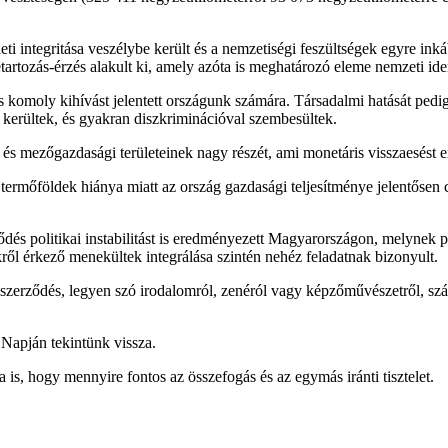
leti integritása veszélybe került és a nemzetiségi feszültségek egyre 
tartozás-érzés alakult ki, amely azóta is meghatározó eleme nemzeti id
s komoly kihívást jelentett országunk számára. Társadalmi hatását pedi
 kerültek, és gyakran diszkriminációval szembesültek.
ri és mezőgazdasági területeinek nagy részét, ami monetáris visszaesést 
termőföldek hiánya miatt az ország gazdasági teljesítménye jelentősen 
és politikai instabilitást is eredményezett Magyarországon, melynek poli
kről érkező menekültek integrálása szintén nehéz feladatnak bizonyult.
ékeszerződés, legyen szó irodalomról, zenéról vagy képzőművészetről, s
 Napján tekintünk vissza.
is, hogy mennyire fontos az összefogás és az egymás iránti tisztelet.