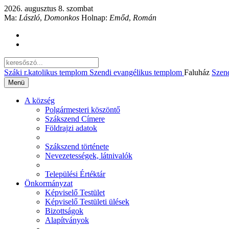
2026. augusztus 8. szombat
Ma:
László
,
Domonkos
Holnap:
Emőd
,
Román
Száki r.katolikus templom
Szendi evangélikus templom
Faluház
Szen
Menü
A község
Polgármesteri köszöntő
Szákszend Címere
Földrajzi adatok
Szákszend története
Nevezetességek, látnivalók
Települési Értéktár
Önkormányzat
Képviselő Testület
Képviselő Testületi ülések
Bizottságok
Alapítványok