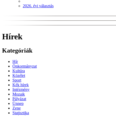
2026. évi választás
Hírek
Kategóriák
Hír
Önkormányzat
Kultúra
Közélet
Sport
Kék hírek
Intézmény
Mozaik
Pályázat
Ünnep
Zene
Statisztika