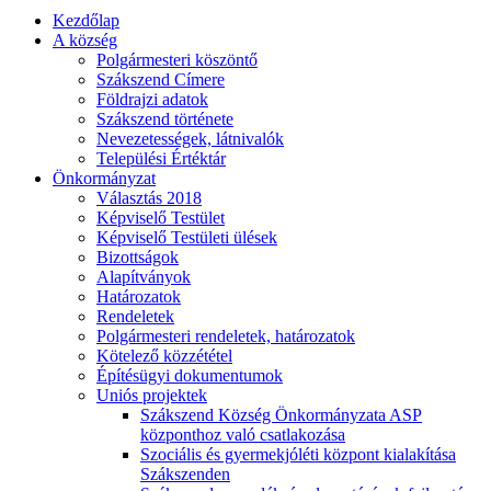
Kezdőlap
A község
Polgármesteri köszöntő
Szákszend Címere
Földrajzi adatok
Szákszend története
Nevezetességek, látnivalók
Települési Értéktár
Önkormányzat
Választás 2018
Képviselő Testület
Képviselő Testületi ülések
Bizottságok
Alapítványok
Határozatok
Rendeletek
Polgármesteri rendeletek, határozatok
Kötelező közzététel
Építésügyi dokumentumok
Uniós projektek
Szákszend Község Önkormányzata ASP
központhoz való csatlakozása
Szociális és gyermekjóléti központ kialakítása
Szákszenden