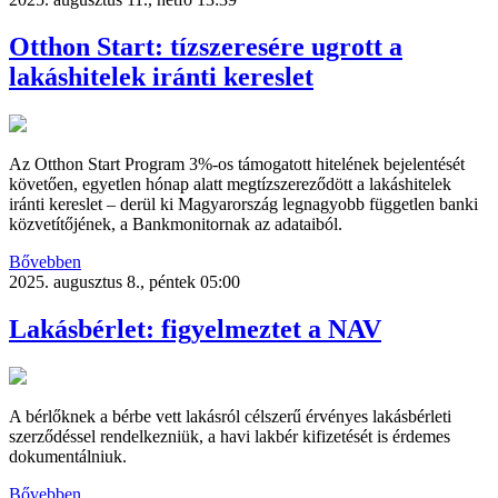
Otthon Start: tízszeresére ugrott a
lakáshitelek iránti kereslet
Az Otthon Start Program 3%-os támogatott hitelének bejelentését
követően, egyetlen hónap alatt megtízszereződött a lakáshitelek
iránti kereslet – derül ki Magyarország legnagyobb független banki
közvetítőjének, a Bankmonitornak az adataiból.
Bővebben
2025. augusztus 8., péntek 05:00
Lakásbérlet: figyelmeztet a NAV
A bérlőknek a bérbe vett lakásról célszerű érvényes lakásbérleti
szerződéssel rendelkezniük, a havi lakbér kifizetését is érdemes
dokumentálniuk.
Bővebben