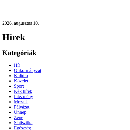
2026. augusztus 10.
Hírek
Kategóriák
Hír
Önkormányzat
Kultúra
Közélet
Sport
Kék hírek
Intézmény
Mozaik
Pályázat
Ünnep
Zene
Statisztika
Egészség