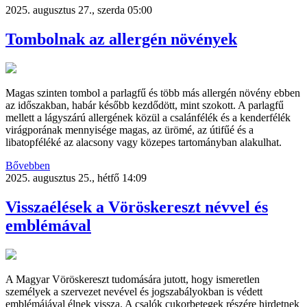
2025. augusztus 27., szerda 05:00
Tombolnak az allergén növények
Magas szinten tombol a parlagfű és több más allergén növény ebben
az időszakban, habár később kezdődött, mint szokott. A parlagfű
mellett a lágyszárú allergének közül a csalánfélék és a kenderfélék
virágporának mennyisége magas, az ürömé, az útifűé és a
libatopféléké az alacsony vagy közepes tartományban alakulhat.
Bővebben
2025. augusztus 25., hétfő 14:09
Visszaélések a Vöröskereszt névvel és
emblémával
A Magyar Vöröskereszt tudomására jutott, hogy ismeretlen
személyek a szervezet nevével és jogszabályokban is védett
emblémájával élnek vissza. A csalók cukorbetegek részére hirdetnek