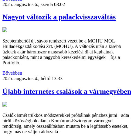
2025. augusztus 6., szerda 08:02
Nagyot változik a palackvisszaváltás
Szeptembertől új, sávos rendszert vezet be a MOHU MOL
Hulladékgazdálkodási Zrt. (MOHU). A változás után a kisebb
üzletek akár háromszor magasabb kezelési díjat kaphatnak
palackonként, mint a nagyobb kereskedelmi egységek – írja a
Portfolió.
Bővebben
2025. augusztus 4., hétfő 13:33
Újabb internetes csalások a vármegyében
Csalók ismét trükkös módszerekkel próbálnak pénzhez jutni - adta
hírül közösségi oldalán a Komárom-Esztergom vármegyei
rendőrség, amely összeállításban mutatta be a legfrissebb eseteket,
hogy más ne váljon áldozattá.