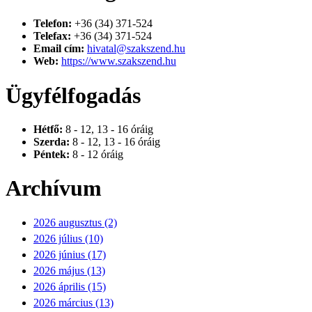
Telefon:
+36 (34) 371-524
Telefax:
+36 (34) 371-524
Email cím:
hivatal@szakszend.hu
Web:
https://www.szakszend.hu
Ügyfélfogadás
Hétfő:
8 - 12, 13 - 16 óráig
Szerda:
8 - 12, 13 - 16 óráig
Péntek:
8 - 12 óráig
Archívum
2026 augusztus (2)
2026 július (10)
2026 június (17)
2026 május (13)
2026 április (15)
2026 március (13)