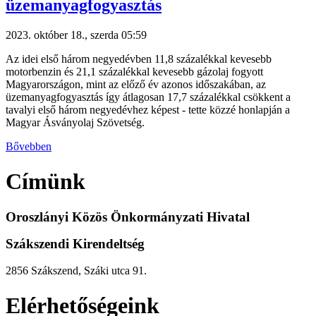
üzemanyagfogyasztás
2023. október 18., szerda 05:59
Az idei első három negyedévben 11,8 százalékkal kevesebb
motorbenzin és 21,1 százalékkal kevesebb gázolaj fogyott
Magyarországon, mint az előző év azonos időszakában, az
üzemanyagfogyasztás így átlagosan 17,7 százalékkal csökkent a
tavalyi első három negyedévhez képest - tette közzé honlapján a
Magyar Ásványolaj Szövetség.
Bővebben
Címünk
Oroszlányi Közös Önkormányzati Hivatal
Szákszendi Kirendeltség
2856 Szákszend, Száki utca 91.
Elérhetőségeink