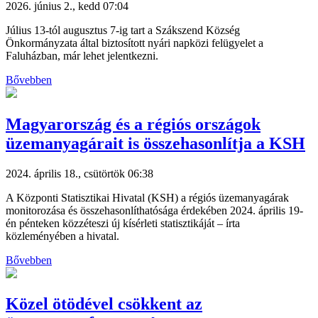
2026. június 2., kedd 07:04
Július 13-tól augusztus 7-ig tart a Szákszend Község
Önkormányzata által biztosított nyári napközi felügyelet a
Faluházban, már lehet jelentkezni.
Bővebben
Magyarország és a régiós országok
üzemanyagárait is összehasonlítja a KSH
2024. április 18., csütörtök 06:38
A Központi Statisztikai Hivatal (KSH) a régiós üzemanyagárak
monitorozása és összehasonlíthatósága érdekében 2024. április 19-
én pénteken közzéteszi új kísérleti statisztikáját – írta
közleményében a hivatal.
Bővebben
Közel ötödével csökkent az