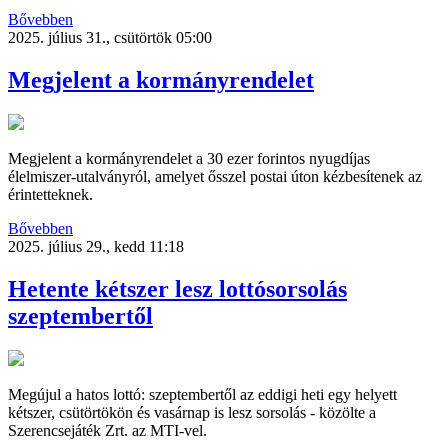
Bővebben
2025. július 31., csütörtök 05:00
Megjelent a kormányrendelet
Megjelent a kormányrendelet a 30 ezer forintos nyugdíjas
élelmiszer-utalványról, amelyet ősszel postai úton kézbesítenek az
érintetteknek.
Bővebben
2025. július 29., kedd 11:18
Hetente kétszer lesz lottósorsolás
szeptembertől
Megújul a hatos lottó: szeptembertől az eddigi heti egy helyett
kétszer, csütörtökön és vasárnap is lesz sorsolás - közölte a
Szerencsejáték Zrt. az MTI-vel.