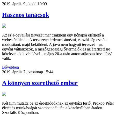
2019. április 9., kedd 10:09
Hasznos tanácsok
Az szja-bevallási tervezet már csaknem egy hónapja elérhető a
webes felületen. A tervezetet érdemes átnézni, és szükség esetén
módosítani, majd beküldeni. A jóvá nem hagyott tervezet – az
egyéni vállalkozók, a mezőgazdasági őstermelők és az áfafizetésre
kötelezettek kivételével – május 20-a után automatikusan bevallássá
válik.
Bővebben
2019. április 7., vasárnap 15:44
A könnyen szerethető ember
Két film mutatta be az érdeklődőknek az egyházi festő, Prokop Péter
életét és munkásságát szombat délután a közelmúltban átadott
Szociális Központban.