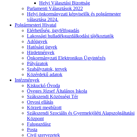
Helyi Választási Bizottság
Parlamenti Választások 2022
Helyi önkormányzati képviselők és polgármester
választása 2024.
Polgármesteri Hivatal
Elérhetőség, ügyfélfogadás
Lakossági hulladékgazdálkodási tájékoztatók
Adóügyek
Hatósági ügyek
Hirdetmények
Önkormányzati Elektronikus Ügyintézés
Pályázatok
Szabályzatok, tervek
Közérdekű adatok
Intézmények
Kiskuckó Óvoda
Öveges József Általános Iskola
Szákszendi Közösségi Tér
Orvosi ellátás
Körzeti megbízott
Szákszendi Szociális és Gyermekjóléti Alapszolgáltatási
Központ
Falugazdász
Posta
Civil szervezetek