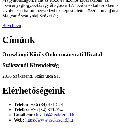
Magyarországon, mint az előző év azonos időszakában, az
üzemanyagfogyasztás így átlagosan 17,7 százalékkal csökkent a
tavalyi első három negyedévhez képest - tette közzé honlapján a
Magyar Ásványolaj Szövetség.
Bővebben
Címünk
Oroszlányi Közös Önkormányzati Hivatal
Szákszendi Kirendeltség
2856 Szákszend, Száki utca 91.
Elérhetőségeink
Telefon:
+36 (34) 371-524
Telefax:
+36 (34) 371-524
Email cím:
hivatal@szakszend.hu
Web:
https://www.szakszend.hu