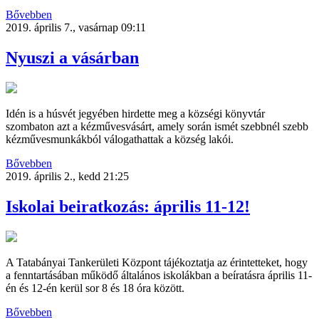
Bővebben
2019. április 7., vasárnap 09:11
Nyuszi a vásárban
Idén is a húsvét jegyében hirdette meg a községi könyvtár
szombaton azt a kézművesvásárt, amely során ismét szebbnél szebb
kézművesmunkákból válogathattak a község lakói.
Bővebben
2019. április 2., kedd 21:25
Iskolai beiratkozás: április 11-12!
A Tatabányai Tankerületi Központ tájékoztatja az érintetteket, hogy
a fenntartásában működő általános iskolákban a beíratásra április 11-
én és 12-én kerül sor 8 és 18 óra között.
Bővebben