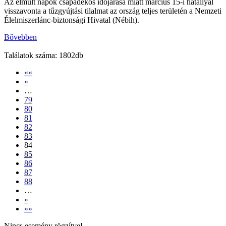
Az elmúlt napok csapadékos időjárása miatt március 15-i hatállyal
visszavonta a tűzgyújtási tilalmat az ország teljes területén a Nemzeti
Élelmiszerlánc-biztonsági Hivatal (Nébih).
Bővebben
Találatok száma: 1802db
««
«
…
79
80
81
82
83
84
85
86
87
88
…
»
»»
Nincs esemény rögzítve!