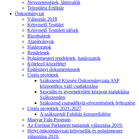
Nevezetességek, látnivalók
Települési Értéktár
Önkormányzat
Választás 2018
Képviselő Testület
Képviselő Testületi ülések
Bizottságok
Alapítványok
Határozatok
Rendeletek
Polgármesteri rendeletek, határozatok
Kötelező közzététel
Építésügyi dokumentumok
Uniós projektek
Szákszend Község Önkormányzata ASP
központhoz való csatlakozása
Szociális és gyermekjóléti központ kialakítása
Szákszenden
Szákszend csapadékvíz-elvezetésének fejlesztése
Uniós projektek 2021-2027
A szákszendi Faluház korszerűsítése
Magyar Falu Program
Az Európai Parlament tagjainak választása 2019.
Helyi önkormányzati képviselők és polgármester
választása 2019.