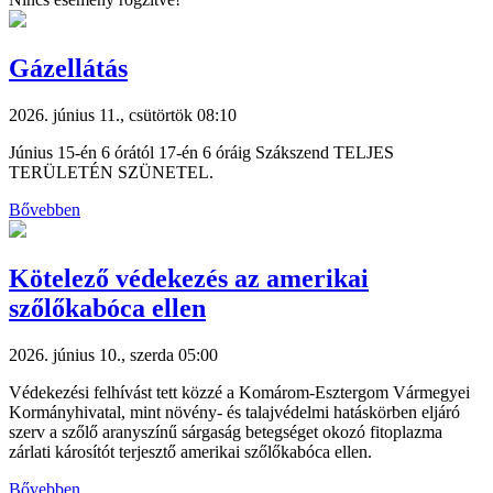
Gázellátás
2026. június 11., csütörtök 08:10
Június 15-én 6 órától 17-én 6 óráig Szákszend TELJES
TERÜLETÉN SZÜNETEL.
Bővebben
Kötelező védekezés az amerikai
szőlőkabóca ellen
2026. június 10., szerda 05:00
Védekezési felhívást tett közzé a Komárom-Esztergom Vármegyei
Kormányhivatal, mint növény- és talajvédelmi hatáskörben eljáró
szerv a szőlő aranyszínű sárgaság betegséget okozó fitoplazma
zárlati károsítót terjesztő amerikai szőlőkabóca ellen.
Bővebben