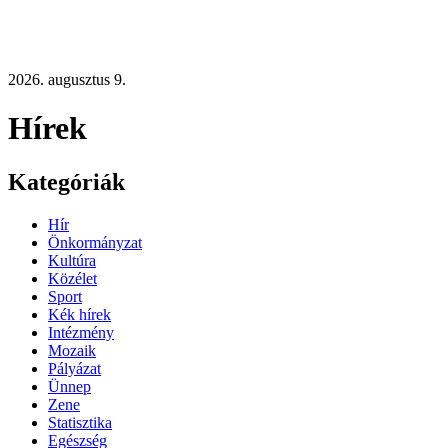
2026. augusztus 9.
Hírek
Kategóriák
Hír
Önkormányzat
Kultúra
Közélet
Sport
Kék hírek
Intézmény
Mozaik
Pályázat
Ünnep
Zene
Statisztika
Egészség