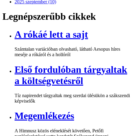
2025 szeptember (10)
Legnépszerűbb cikkek
A rókáé lett a sajt
Számtalan variációban olvasható, látható Aesopus híres
meséje a rókáról és a hollóról
Első fordulóban tárgyaltak
a költségvetésről
Tíz napirendet tárgyaltak meg szerdai ülésükön a szákszendi
képviselők
Megemlékezés
A Himnusz közös eléneklését követően, Petőfi