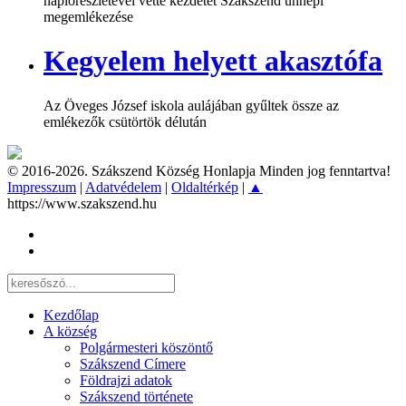
naplórészletével vette kezdetét Szákszend ünnepi
megemlékezése
Kegyelem helyett akasztófa
Az Öveges József iskola aulájában gyűltek össze az
emlékezők csütörtök délután
© 2016-2026. Szákszend Község Honlapja Minden jog fenntartva!
Impresszum
|
Adatvédelem
|
Oldaltérkép
|
▲
https://www.szakszend.hu
Kezdőlap
A község
Polgármesteri köszöntő
Szákszend Címere
Földrajzi adatok
Szákszend története