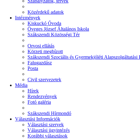
Szabályzatok, tervek
Közérdekű adatok
Intézmények
Kiskuckó Óvoda
Öveges József Általános Iskola
Szákszendi Közösségi Tér
Orvosi ellátás
Körzeti megbízott
Szákszendi Szociális és Gyermekjóléti Alapszolgáltatási
Falugazdász
Posta
Civil szervezetek
Média
Hírek
Rendezvények
Fotó galéria
Szákszendi Hírmondó
Választási Információk
Választási szervek
Választási ügyintézés
Korábbi választások