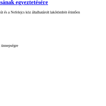
ásának egyeztetésére
 út és a Nefelejcs köz általhatárolt lakótömböt érintően
t ünnepségre