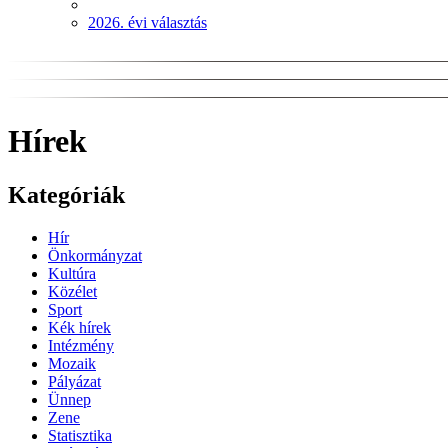
2026. évi választás
Hírek
Kategóriák
Hír
Önkormányzat
Kultúra
Közélet
Sport
Kék hírek
Intézmény
Mozaik
Pályázat
Ünnep
Zene
Statisztika