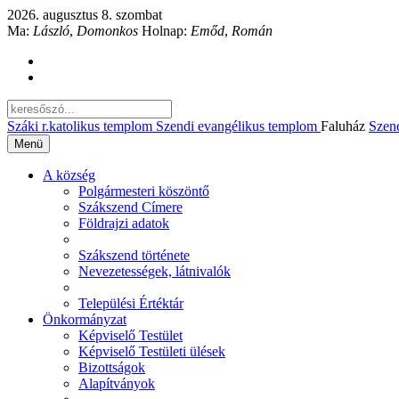
2026. augusztus 8. szombat
Ma:
László
,
Domonkos
Holnap:
Emőd
,
Román
Száki r.katolikus templom
Szendi evangélikus templom
Faluház
Szen
Menü
A község
Polgármesteri köszöntő
Szákszend Címere
Földrajzi adatok
Szákszend története
Nevezetességek, látnivalók
Települési Értéktár
Önkormányzat
Képviselő Testület
Képviselő Testületi ülések
Bizottságok
Alapítványok