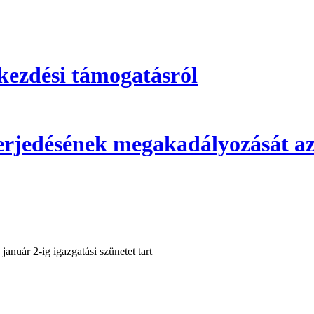
kezdési támogatásról
 terjedésének megakadályozását az
nuár 2-ig igazgatási szünetet tart