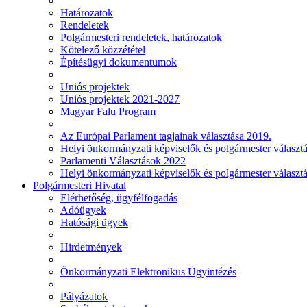
Határozatok
Rendeletek
Polgármesteri rendeletek, határozatok
Kötelező közzététel
Építésügyi dokumentumok
Uniós projektek
Uniós projektek 2021-2027
Magyar Falu Program
Az Európai Parlament tagjainak választása 2019.
Helyi önkormányzati képviselők és polgármester választ
Parlamenti Választások 2022
Helyi önkormányzati képviselők és polgármester választ
Polgármesteri Hivatal
Elérhetőség, ügyfélfogadás
Adóügyek
Hatósági ügyek
Hirdetmények
Önkormányzati Elektronikus Ügyintézés
Pályázatok