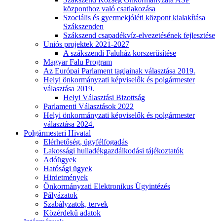
központhoz való csatlakozása
Szociális és gyermekjóléti központ kialakítása
Szákszenden
Szákszend csapadékvíz-elvezetésének fejlesztése
Uniós projektek 2021-2027
A szákszendi Faluház korszerűsítése
Magyar Falu Program
Az Európai Parlament tagjainak választása 2019.
Helyi önkormányzati képviselők és polgármester
választása 2019.
Helyi Választási Bizottság
Parlamenti Választások 2022
Helyi önkormányzati képviselők és polgármester
választása 2024.
Polgármesteri Hivatal
Elérhetőség, ügyfélfogadás
Lakossági hulladékgazdálkodási tájékoztatók
Adóügyek
Hatósági ügyek
Hirdetmények
Önkormányzati Elektronikus Ügyintézés
Pályázatok
Szabályzatok, tervek
Közérdekű adatok