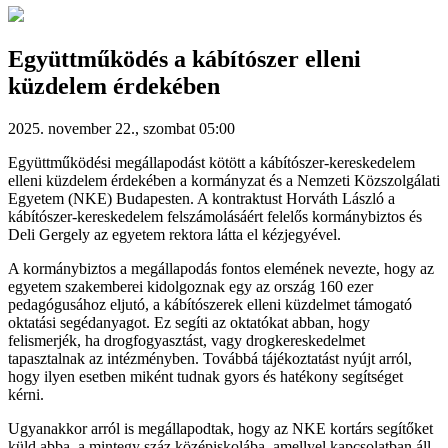
Együttműködés a kábítószer elleni
küzdelem érdekében
2025. november 22., szombat 05:00
Együttműködési megállapodást kötött a kábítószer-kereskedelem
elleni küzdelem érdekében a kormányzat és a Nemzeti Közszolgálati
Egyetem (NKE) Budapesten. A kontraktust Horváth László a
kábítószer-kereskedelem felszámolásáért felelős kormánybiztos és
Deli Gergely az egyetem rektora látta el kézjegyével.
A kormánybiztos a megállapodás fontos elemének nevezte, hogy az
egyetem szakemberei kidolgoznak egy az ország 160 ezer
pedagógusához eljutó, a kábítószerek elleni küzdelmet támogató
oktatási segédanyagot. Ez segíti az oktatókat abban, hogy
felismerjék, ha drogfogyasztást, vagy drogkereskedelmet
tapasztalnak az intézményben. Továbbá tájékoztatást nyújt arról,
hogy ilyen esetben miként tudnak gyors és hatékony segítséget
kérni.
Ugyanakkor arról is megállapodtak, hogy az NKE kortárs segítőket
küld abba, a mintegy száz középiskolába, amellyel kapcsolatban áll,