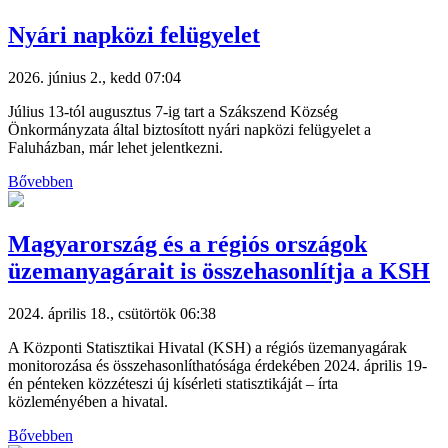
Nyári napközi felügyelet
2026. június 2., kedd 07:04
Július 13-tól augusztus 7-ig tart a Szákszend Község
Önkormányzata által biztosított nyári napközi felügyelet a
Faluházban, már lehet jelentkezni.
Bővebben
Magyarország és a régiós országok
üzemanyagárait is összehasonlítja a KSH
2024. április 18., csütörtök 06:38
A Központi Statisztikai Hivatal (KSH) a régiós üzemanyagárak
monitorozása és összehasonlíthatósága érdekében 2024. április 19-
én pénteken közzéteszi új kísérleti statisztikáját – írta
közleményében a hivatal.
Bővebben