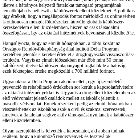
illetve a hátrányos helyzetű fiatalokat támogató programjának
tematikájába is beilleszti a kábítószerek elleni küzdelmet. A politikus
úgy értékelt, hogy a megállapodás fontos mérföldkő az online térben
is otthonosan mozgó, földrészeken átnyúló globális kábítószer-
kereskedelem elleni küzdelemben, hiszen az csak társadalmi
összefogással, így az oktatási intézmények bevonásával küzdhető le.
Hangsúlyozta, hogy az elmúlt hónapokban, a többi között az
Országos Rendőr-főkapitányság által indított Delta Program
keretében jelentős sikereket értek el a drogfogyasztás visszaszorítása
területén. Vagyis az elmúlt időszakban már több mint 50 tonna
kábítószert, illetve kábítószer alapanyagot foglaltak le a hatóság;
ezek feketepiaci értéke megközelíti a 700 milliárd forintot.
Ugyanakkor a Delta Program akció mellett, egy új szemléletű
prevenció és rehabilitáció érdekében sor került a kapcsolatfelvételre
az oktatási intézményekkel is. Ugyanis a drog elleni küzdelemben az
első védvonalat jelentő családok mellett az iskolák jelentik a
második védvonalat. Ennek részeként pedig az elmúlt hónapokban
visszatérhettek az iskolákba azok a civil és szakmai szervezetek,
amelyek a fiatalokat segítve aktív támogatást nyújtanak a kábítószer
elleni küzdelemben.
Olyan szereplőkkel is felvették a kapcsolatot, aki abban tudnak
segíteni, hogy a különböző rendezvények és fesztiválok