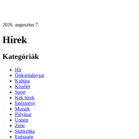
2026. augusztus 7.
Hírek
Kategóriák
Hír
Önkormányzat
Kultúra
Közélet
Sport
Kék hírek
Intézmény
Mozaik
Pályázat
Ünnep
Zene
Statisztika
Egészség