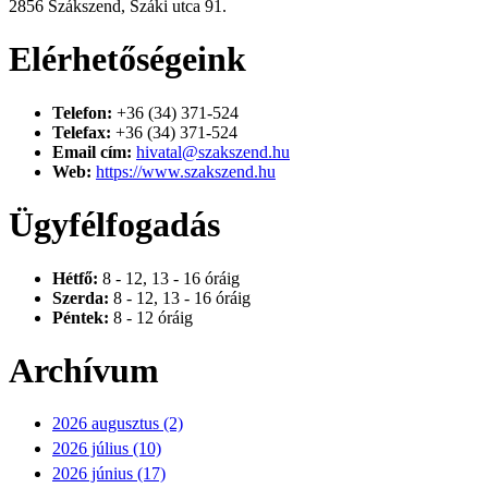
2856 Szákszend, Száki utca 91.
Elérhetőségeink
Telefon:
+36 (34) 371-524
Telefax:
+36 (34) 371-524
Email cím:
hivatal@szakszend.hu
Web:
https://www.szakszend.hu
Ügyfélfogadás
Hétfő:
8 - 12, 13 - 16 óráig
Szerda:
8 - 12, 13 - 16 óráig
Péntek:
8 - 12 óráig
Archívum
2026 augusztus (2)
2026 július (10)
2026 június (17)