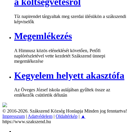
a költségvetésről
Tíz napirendet tárgyaltak meg szerdai ülésükön a szákszendi
képviselők
Megemlékezés
A Himnusz közös eléneklését követően, Petőfi
naplórészletével vette kezdetét Szákszend ünnepi
megemlékezése
Kegyelem helyett akasztófa
Az Öveges József iskola aulájában gyűltek össze az
emlékezők csütörtök délután
© 2016-2026. Szákszend Község Honlapja Minden jog fenntartva!
Impresszum
|
Adatvédelem
|
Oldaltérkép
|
▲
https://www.szakszend.hu