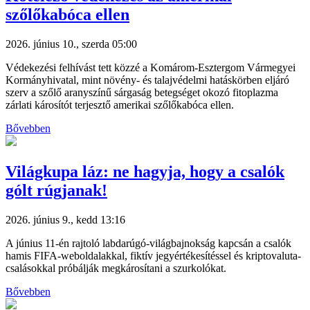
szőlőkabóca ellen
2026. június 10., szerda 05:00
Védekezési felhívást tett közzé a Komárom-Esztergom Vármegyei
Kormányhivatal, mint növény- és talajvédelmi hatáskörben eljáró
szerv a szőlő aranyszínű sárgaság betegséget okozó fitoplazma
zárlati károsítót terjesztő amerikai szőlőkabóca ellen.
Bővebben
Világkupa láz: ne hagyja, hogy a csalók
gólt rúgjanak!
2026. június 9., kedd 13:16
A június 11-én rajtoló labdarúgó-világbajnokság kapcsán a csalók
hamis FIFA-weboldalakkal, fiktív jegyértékesítéssel és kriptovaluta-
csalásokkal próbálják megkárosítani a szurkolókat.
Bővebben