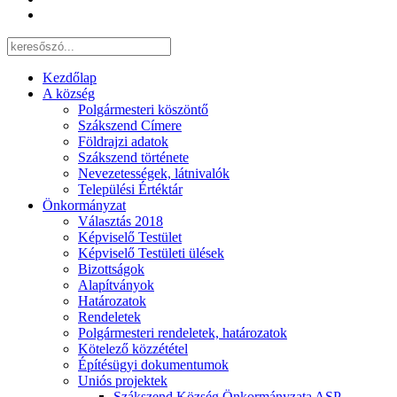
Kezdőlap
A község
Polgármesteri köszöntő
Szákszend Címere
Földrajzi adatok
Szákszend története
Nevezetességek, látnivalók
Települési Értéktár
Önkormányzat
Választás 2018
Képviselő Testület
Képviselő Testületi ülések
Bizottságok
Alapítványok
Határozatok
Rendeletek
Polgármesteri rendeletek, határozatok
Kötelező közzététel
Építésügyi dokumentumok
Uniós projektek
Szákszend Község Önkormányzata ASP