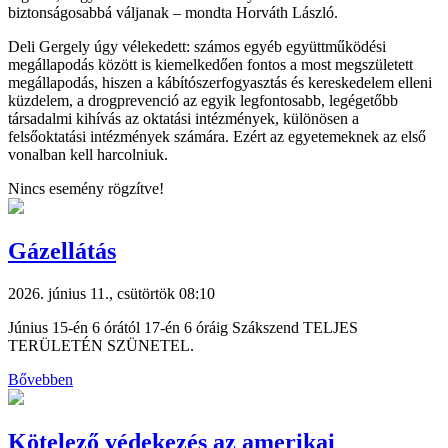
biztonságosabbá váljanak – mondta Horváth László.
Deli Gergely úgy vélekedett: számos egyéb együttműködési
megállapodás között is kiemelkedően fontos a most megszületett
megállapodás, hiszen a kábítószerfogyasztás és kereskedelem elleni
küzdelem, a drogprevenció az egyik legfontosabb, legégetőbb
társadalmi kihívás az oktatási intézmények, különösen a
felsőoktatási intézmények számára. Ezért az egyetemeknek az első
vonalban kell harcolniuk.
Nincs esemény rögzítve!
Gázellátás
2026. június 11., csütörtök 08:10
Június 15-én 6 órától 17-én 6 óráig Szákszend TELJES
TERÜLETÉN SZÜNETEL.
Bővebben
Kötelező védekezés az amerikai