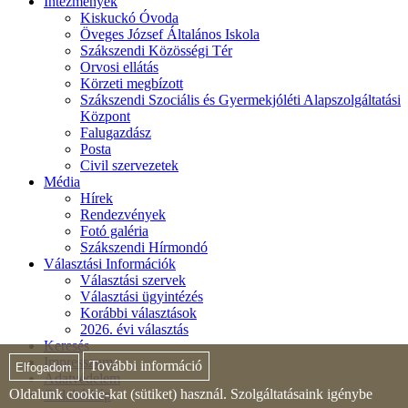
Intézmények
Kiskuckó Óvoda
Öveges József Általános Iskola
Szákszendi Közösségi Tér
Orvosi ellátás
Körzeti megbízott
Szákszendi Szociális és Gyermekjóléti Alapszolgáltatási
Központ
Falugazdász
Posta
Civil szervezetek
Média
Hírek
Rendezvények
Fotó galéria
Szákszendi Hírmondó
Választási Információk
Választási szervek
Választási ügyintézés
Korábbi választások
2026. évi választás
Keresés
Impresszum
További információ
Elfogadom
Adatvédelem
Oldalunk cookie-kat (sütiket) használ. Szolgáltatásaink igénybe
Oldaltérkép