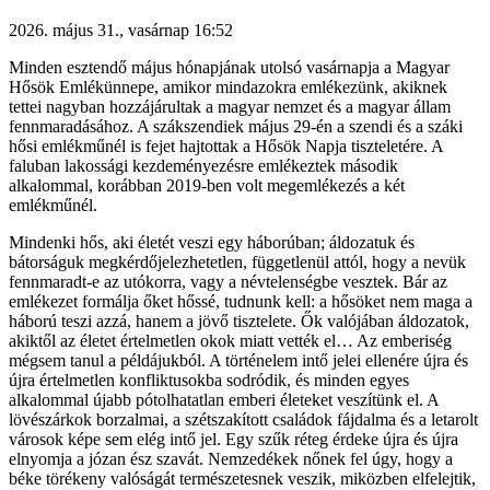
2026. május 31., vasárnap 16:52
Minden esztendő május hónapjának utolsó vasárnapja a Magyar
Hősök Emlékünnepe, amikor mindazokra emlékezünk, akiknek
tettei nagyban hozzájárultak a magyar nemzet és a magyar állam
fennmaradásához. A szákszendiek május 29-én a szendi és a száki
hősi emlékműnél is fejet hajtottak a Hősök Napja tiszteletére. A
faluban lakossági kezdeményezésre emlékeztek második
alkalommal, korábban 2019-ben volt megemlékezés a két
emlékműnél.
Mindenki hős, aki életét veszi egy háborúban; áldozatuk és
bátorságuk megkérdőjelezhetetlen, függetlenül attól, hogy a nevük
fennmaradt-e az utókorra, vagy a névtelenségbe vesztek. Bár az
emlékezet formálja őket hőssé, tudnunk kell: a hősöket nem maga a
háború teszi azzá, hanem a jövő tisztelete. Ők valójában áldozatok,
akiktől az életet értelmetlen okok miatt vették el… Az emberiség
mégsem tanul a példájukból. A történelem intő jelei ellenére újra és
újra értelmetlen konfliktusokba sodródik, és minden egyes
alkalommal újabb pótolhatatlan emberi életeket veszítünk el. A
lövészárkok borzalmai, a szétszakított családok fájdalma és a letarolt
városok képe sem elég intő jel. Egy szűk réteg érdeke újra és újra
elnyomja a józan ész szavát. Nemzedékek nőnek fel úgy, hogy a
béke törékeny valóságát természetesnek veszik, miközben elfelejtik,