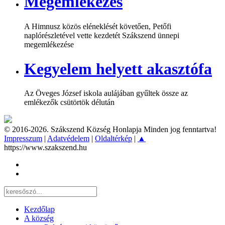
Megemlékezés
A Himnusz közös eléneklését követően, Petőfi
naplórészletével vette kezdetét Szákszend ünnepi
megemlékezése
Kegyelem helyett akasztófa
Az Öveges József iskola aulájában gyűltek össze az
emlékezők csütörtök délután
© 2016-2026. Szákszend Község Honlapja Minden jog fenntartva!
Impresszum
|
Adatvédelem
|
Oldaltérkép
|
▲
https://www.szakszend.hu
Kezdőlap
A község