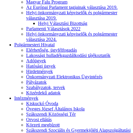
Magyar Falu Program
Az Európai Parlament tagjainak választása 2019.
Helyi önkormányzati képviselők és polgármester
választása 2019.
Helyi Választási Bizottság
Parlamenti Választások 2022
Helyi önkormányzati képviselők és polgármester
választása 2024.
Polgármesteri Hivatal
Elérhetőség, ügyfélfogadás
Lakossági hulladékgazdálkodási tájékoztatók
Adóügyek
Hatósági ügyek
Hirdetmények
Önkormányzati Elektronikus Ügyintézés
Pályázatok
Szabályzatok, tervek
Közérdekű adatok
Intézmények
Kiskuckó Óvoda
Öveges József Általános Iskola
Szákszendi Közösségi Tér
Orvosi ellátás
Körzeti megbízott
Szákszendi Szociális és Gyermekjóléti Alapszolgáltatási