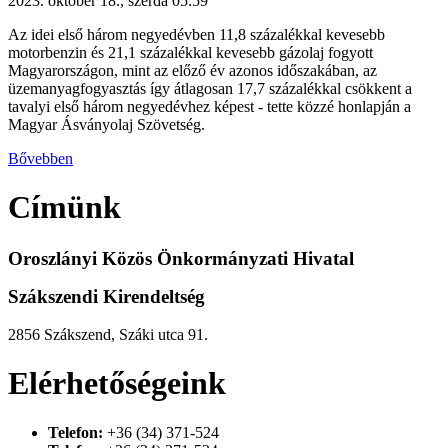
2023. október 18., szerda 05:59
Az idei első három negyedévben 11,8 százalékkal kevesebb
motorbenzin és 21,1 százalékkal kevesebb gázolaj fogyott
Magyarországon, mint az előző év azonos időszakában, az
üzemanyagfogyasztás így átlagosan 17,7 százalékkal csökkent a
tavalyi első három negyedévhez képest - tette közzé honlapján a
Magyar Ásványolaj Szövetség.
Bővebben
Címünk
Oroszlányi Közös Önkormányzati Hivatal
Szákszendi Kirendeltség
2856 Szákszend, Száki utca 91.
Elérhetőségeink
Telefon:
+36 (34) 371-524