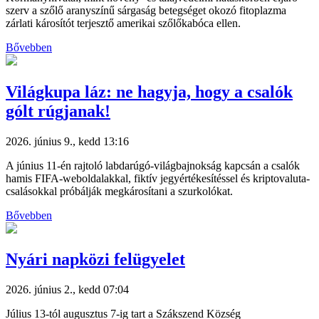
szerv a szőlő aranyszínű sárgaság betegséget okozó fitoplazma
zárlati károsítót terjesztő amerikai szőlőkabóca ellen.
Bővebben
Világkupa láz: ne hagyja, hogy a csalók
gólt rúgjanak!
2026. június 9., kedd 13:16
A június 11-én rajtoló labdarúgó-világbajnokság kapcsán a csalók
hamis FIFA-weboldalakkal, fiktív jegyértékesítéssel és kriptovaluta-
csalásokkal próbálják megkárosítani a szurkolókat.
Bővebben
Nyári napközi felügyelet
2026. június 2., kedd 07:04
Július 13-tól augusztus 7-ig tart a Szákszend Község