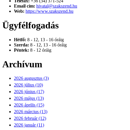
Telefax:
+36 (34) 371-524
Email cím:
hivatal@szakszend.hu
Web:
https://www.szakszend.hu
Ügyfélfogadás
Hétfő:
8 - 12, 13 - 16 óráig
Szerda:
8 - 12, 13 - 16 óráig
Péntek:
8 - 12 óráig
Archívum
2026 augusztus (3)
2026 július (10)
2026 június (17)
2026 május (13)
2026 április (15)
2026 március (13)
2026 február (12)
2026 január (11)