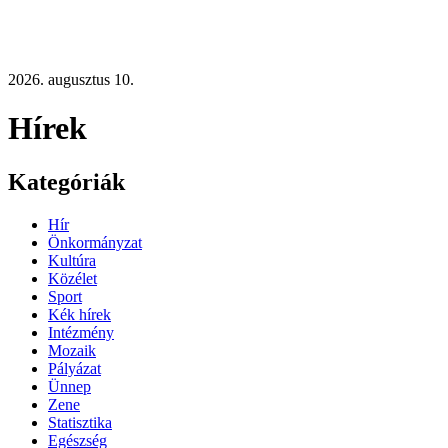
2026. augusztus 10.
Hírek
Kategóriák
Hír
Önkormányzat
Kultúra
Közélet
Sport
Kék hírek
Intézmény
Mozaik
Pályázat
Ünnep
Zene
Statisztika
Egészség