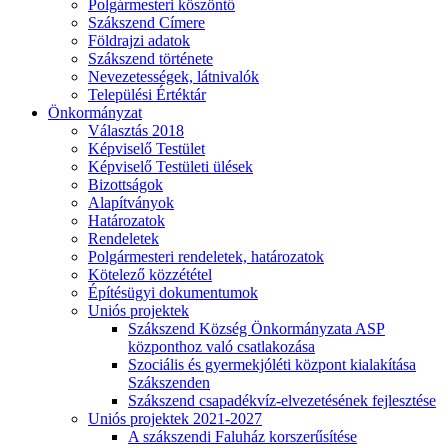
Polgármesteri köszöntő
Szákszend Címere
Földrajzi adatok
Szákszend története
Nevezetességek, látnivalók
Települési Értéktár
Önkormányzat
Választás 2018
Képviselő Testület
Képviselő Testületi ülések
Bizottságok
Alapítványok
Határozatok
Rendeletek
Polgármesteri rendeletek, határozatok
Kötelező közzététel
Építésügyi dokumentumok
Uniós projektek
Szákszend Község Önkormányzata ASP
központhoz való csatlakozása
Szociális és gyermekjóléti központ kialakítása
Szákszenden
Szákszend csapadékvíz-elvezetésének fejlesztése
Uniós projektek 2021-2027
A szákszendi Faluház korszerűsítése