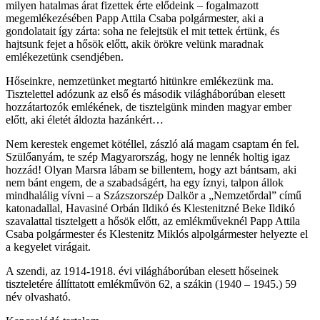
milyen hatalmas árat fizettek érte elődeink – fogalmazott
megemlékezésében Papp Attila Csaba polgármester, aki a
gondolatait így zárta: soha ne felejtsük el mit tettek értünk, és
hajtsunk fejet a hősök előtt, akik örökre velünk maradnak
emlékezetünk csendjében.
Hőseinkre, nemzetünket megtartó hitünkre emlékezünk ma.
Tisztelettel adózunk az első és második világháborúban elesett
hozzátartozók emlékének, de tisztelgünk minden magyar ember
előtt, aki életét áldozta hazánkért…
Nem kerestek engemet kötéllel, zászló alá magam csaptam én fel.
Szülőanyám, te szép Magyarország, hogy ne lennék holtig igaz
hozzád! Olyan Marsra lábam se billentem, hogy azt bántsam, aki
nem bánt engem, de a szabadságért, ha egy íznyi, talpon állok
mindhalálig vívni – a Százszorszép Dalkör a „Nemzetőrdal” című
katonadallal, Havasiné Orbán Ildikó és Klestenitzné Beke Ildikó
szavalattal tisztelgett a hősök előtt, az emlékműveknél Papp Attila
Csaba polgármester és Klestenitz Miklós alpolgármester helyezte el
a kegyelet virágait.
A szendi, az 1914-1918. évi világháborúban elesett hőseinek
tiszteletére állíttatott emlékművön 62, a szákin (1940 – 1945.) 59
név olvasható.