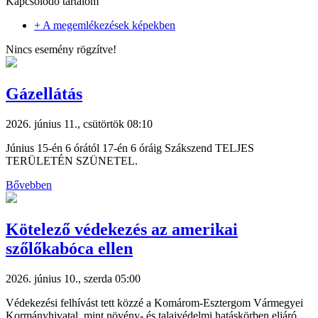
Kapcsolódó tartalom
+ A megemlékezések képekben
Nincs esemény rögzítve!
Gázellátás
2026. június 11., csütörtök 08:10
Június 15-én 6 órától 17-én 6 óráig Szákszend TELJES
TERÜLETÉN SZÜNETEL.
Bővebben
Kötelező védekezés az amerikai
szőlőkabóca ellen
2026. június 10., szerda 05:00
Védekezési felhívást tett közzé a Komárom-Esztergom Vármegyei
Kormányhivatal, mint növény- és talajvédelmi hatáskörben eljáró