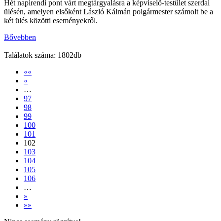
Hét napirendi pont várt megtárgyalásra a képviselő-testület szerdai
ülésén, amelyen elsőként László Kálmán polgármester számolt be a
két ülés közötti eseményekről.
Bővebben
Találatok száma: 1802db
««
«
…
97
98
99
100
101
102
103
104
105
106
…
»
»»