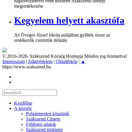
naplórészletével vette kezdetét Szákszend ünnepi
megemlékezése
Kegyelem helyett akasztófa
Az Öveges József iskola aulájában gyűltek össze az
emlékezők csütörtök délután
© 2016-2026. Szákszend Község Honlapja Minden jog fenntartva!
Impresszum
|
Adatvédelem
|
Oldaltérkép
|
▲
https://www.szakszend.hu
Kezdőlap
A község
Polgármesteri köszöntő
Szákszend Címere
Földrajzi adatok
Szákszend története