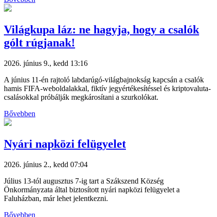
Világkupa láz: ne hagyja, hogy a csalók
gólt rúgjanak!
2026. június 9., kedd 13:16
A június 11-én rajtoló labdarúgó-világbajnokság kapcsán a csalók
hamis FIFA-weboldalakkal, fiktív jegyértékesítéssel és kriptovaluta-
csalásokkal próbálják megkárosítani a szurkolókat.
Bővebben
Nyári napközi felügyelet
2026. június 2., kedd 07:04
Július 13-tól augusztus 7-ig tart a Szákszend Község
Önkormányzata által biztosított nyári napközi felügyelet a
Faluházban, már lehet jelentkezni.
Bővebben