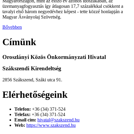
Magyarországon, mint az előző év azonos időszakában, az
üzemanyagfogyasztás így átlagosan 17,7 százalékkal csökkent a
tavalyi első három negyedévhez képest - tette közzé honlapján a
Magyar Ásványolaj Szövetség.
Bővebben
Címünk
Oroszlányi Közös Önkormányzati Hivatal
Szákszendi Kirendeltség
2856 Szákszend, Száki utca 91.
Elérhetőségeink
Telefon:
+36 (34) 371-524
Telefax:
+36 (34) 371-524
Email cím:
hivatal@szakszend.hu
Web:
https://www.szakszend.hu