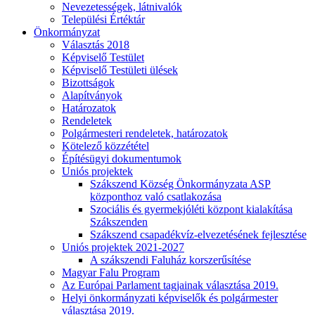
Nevezetességek, látnivalók
Települési Értéktár
Önkormányzat
Választás 2018
Képviselő Testület
Képviselő Testületi ülések
Bizottságok
Alapítványok
Határozatok
Rendeletek
Polgármesteri rendeletek, határozatok
Kötelező közzététel
Építésügyi dokumentumok
Uniós projektek
Szákszend Község Önkormányzata ASP
központhoz való csatlakozása
Szociális és gyermekjóléti központ kialakítása
Szákszenden
Szákszend csapadékvíz-elvezetésének fejlesztése
Uniós projektek 2021-2027
A szákszendi Faluház korszerűsítése
Magyar Falu Program
Az Európai Parlament tagjainak választása 2019.
Helyi önkormányzati képviselők és polgármester
választása 2019.