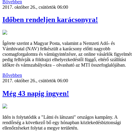
Bővebben
2017. október 26., csütörtök 06:00
Időben rendeljen karácsonyra!
Ígérete szerint a Magyar Posta, valamint a Nemzeti Adó- és
Vámhivatal (NAV) felkészült a karácsony előtti nagyobb
csomagforgalomra és vámügyintézésre, az online vásárlók figyelmét
pedig felhívják a földrajzi elhelyezkedéstől függő, eltérő szállítási
időkre és vámszabályokra – olvasható az MTI összefoglalójában.
Bővebben
2017. október 26., csütörtök 06:00
Még 43 napig ingyen!
Idén is folytatódik a "Látni és látszani" országos kampány. A
rendőrség a következő bő egy hónapban közlekedésbiztonsági
ellenőrzéseket folytat a megye területén.