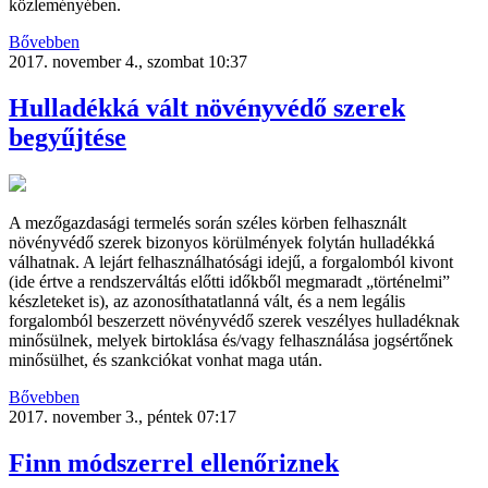
közleményében.
Bővebben
2017. november 4., szombat 10:37
Hulladékká vált növényvédő szerek
begyűjtése
A mezőgazdasági termelés során széles körben felhasznált
növényvédő szerek bizonyos körülmények folytán hulladékká
válhatnak. A lejárt felhasználhatósági idejű, a forgalomból kivont
(ide értve a rendszerváltás előtti időkből megmaradt „történelmi”
készleteket is), az azonosíthatatlanná vált, és a nem legális
forgalomból beszerzett növényvédő szerek veszélyes hulladéknak
minősülnek, melyek birtoklása és/vagy felhasználása jogsértőnek
minősülhet, és szankciókat vonhat maga után.
Bővebben
2017. november 3., péntek 07:17
Finn módszerrel ellenőriznek