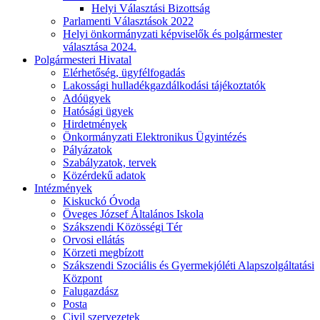
Helyi Választási Bizottság
Parlamenti Választások 2022
Helyi önkormányzati képviselők és polgármester
választása 2024.
Polgármesteri Hivatal
Elérhetőség, ügyfélfogadás
Lakossági hulladékgazdálkodási tájékoztatók
Adóügyek
Hatósági ügyek
Hirdetmények
Önkormányzati Elektronikus Ügyintézés
Pályázatok
Szabályzatok, tervek
Közérdekű adatok
Intézmények
Kiskuckó Óvoda
Öveges József Általános Iskola
Szákszendi Közösségi Tér
Orvosi ellátás
Körzeti megbízott
Szákszendi Szociális és Gyermekjóléti Alapszolgáltatási
Központ
Falugazdász
Posta
Civil szervezetek