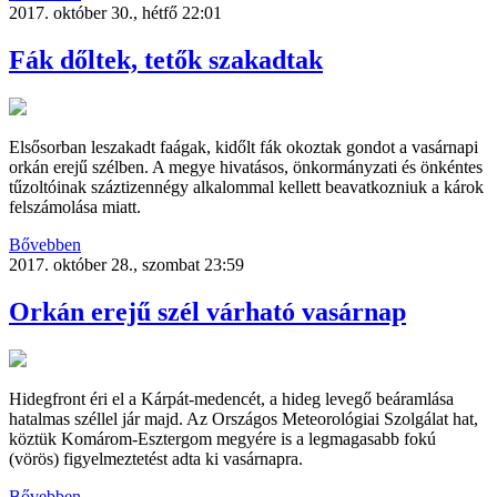
2017. október 30., hétfő 22:01
Fák dőltek, tetők szakadtak
Elsősorban leszakadt faágak, kidőlt fák okoztak gondot a vasárnapi
orkán erejű szélben. A megye hivatásos, önkormányzati és önkéntes
tűzoltóinak száztizennégy alkalommal kellett beavatkozniuk a károk
felszámolása miatt.
Bővebben
2017. október 28., szombat 23:59
Orkán erejű szél várható vasárnap
Hidegfront éri el a Kárpát-medencét, a hideg levegő beáramlása
hatalmas széllel jár majd. Az Országos Meteorológiai Szolgálat hat,
köztük Komárom-Esztergom megyére is a legmagasabb fokú
(vörös) figyelmeztetést adta ki vasárnapra.
Bővebben