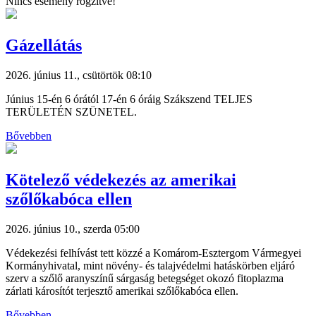
Nincs esemény rögzítve!
Gázellátás
2026. június 11., csütörtök 08:10
Június 15-én 6 órától 17-én 6 óráig Szákszend TELJES
TERÜLETÉN SZÜNETEL.
Bővebben
Kötelező védekezés az amerikai
szőlőkabóca ellen
2026. június 10., szerda 05:00
Védekezési felhívást tett közzé a Komárom-Esztergom Vármegyei
Kormányhivatal, mint növény- és talajvédelmi hatáskörben eljáró
szerv a szőlő aranyszínű sárgaság betegséget okozó fitoplazma
zárlati károsítót terjesztő amerikai szőlőkabóca ellen.
Bővebben