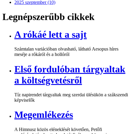
2025 szeptember (10)
Legnépszerűbb cikkek
A rókáé lett a sajt
Számtalan variációban olvasható, látható Aesopus híres
meséje a rókáról és a hollóról
Első fordulóban tárgyaltak
a költségvetésről
Tíz napirendet tárgyaltak meg szerdai ülésükön a szákszendi
képviselők
Megemlékezés
A Himnusz közös eléneklését követően, Petőfi