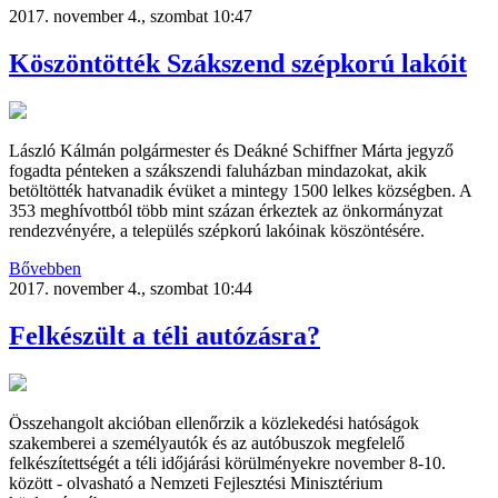
2017. november 4., szombat 10:47
Köszöntötték Szákszend szépkorú lakóit
László Kálmán polgármester és Deákné Schiffner Márta jegyző
fogadta pénteken a szákszendi faluházban mindazokat, akik
betöltötték hatvanadik évüket a mintegy 1500 lelkes községben. A
353 meghívottból több mint százan érkeztek az önkormányzat
rendezvényére, a település szépkorú lakóinak köszöntésére.
Bővebben
2017. november 4., szombat 10:44
Felkészült a téli autózásra?
Összehangolt akcióban ellenőrzik a közlekedési hatóságok
szakemberei a személyautók és az autóbuszok megfelelő
felkészítettségét a téli időjárási körülményekre november 8-10.
között - olvasható a Nemzeti Fejlesztési Minisztérium