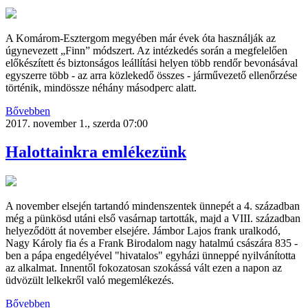
A Komárom-Esztergom megyében már évek óta használják az
úgynevezett „Finn” módszert. Az intézkedés során a megfelelően
előkészített és biztonságos leállítási helyen több rendőr bevonásával
egyszerre több - az arra közlekedő összes - járművezető ellenőrzése
történik, mindössze néhány másodperc alatt.
Bővebben
2017. november 1., szerda 07:00
Halottainkra emlékezünk
A november elsején tartandó mindenszentek ünnepét a 4. században
még a pünkösd utáni első vasárnap tartották, majd a VIII. században
helyeződött át november elsejére. Jámbor Lajos frank uralkodó,
Nagy Károly fia és a Frank Birodalom nagy hatalmú császára 835 -
ben a pápa engedélyével "hivatalos" egyházi ünneppé nyilvánította
az alkalmat. Innentől fokozatosan szokássá vált ezen a napon az
üdvözült lelkekről való megemlékezés.
Bővebben