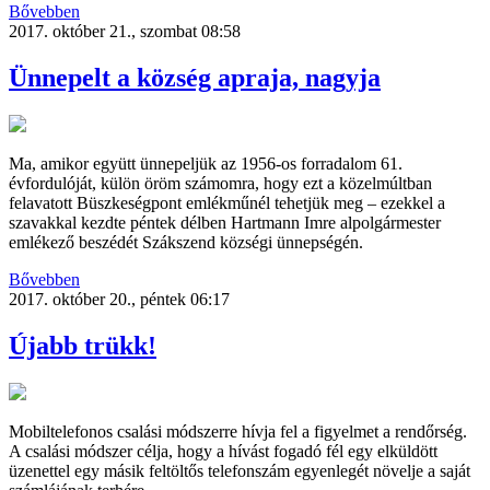
Bővebben
2017. október 21., szombat 08:58
Ünnepelt a község apraja, nagyja
Ma, amikor együtt ünnepeljük az 1956-os forradalom 61.
évfordulóját, külön öröm számomra, hogy ezt a közelmúltban
felavatott Büszkeségpont emlékműnél tehetjük meg – ezekkel a
szavakkal kezdte péntek délben Hartmann Imre alpolgármester
emlékező beszédét Szákszend községi ünnepségén.
Bővebben
2017. október 20., péntek 06:17
Újabb trükk!
Mobiltelefonos csalási módszerre hívja fel a figyelmet a rendőrség.
A csalási módszer célja, hogy a hívást fogadó fél egy elküldött
üzenettel egy másik feltöltős telefonszám egyenlegét növelje a saját