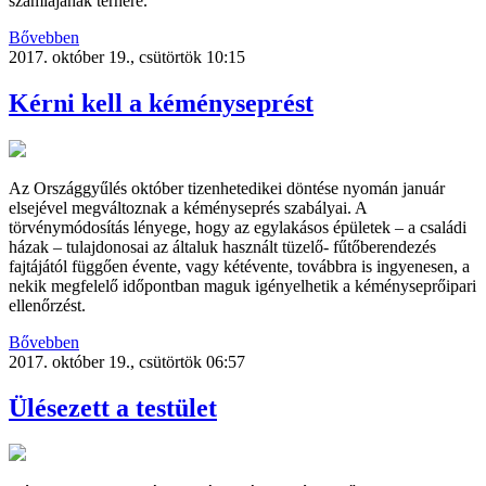
számlájának terhére.
Bővebben
2017. október 19., csütörtök 10:15
Kérni kell a kéményseprést
Az Országgyűlés október tizenhetedikei döntése nyomán január
elsejével megváltoznak a kéményseprés szabályai. A
törvénymódosítás lényege, hogy az egylakásos épületek – a családi
házak – tulajdonosai az általuk használt tüzelő- fűtőberendezés
fajtájától függően évente, vagy kétévente, továbbra is ingyenesen, a
nekik megfelelő időpontban maguk igényelhetik a kéményseprőipari
ellenőrzést.
Bővebben
2017. október 19., csütörtök 06:57
Ülésezett a testület