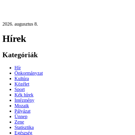
2026. augusztus 8.
Hírek
Kategóriák
Hír
Önkormányzat
Kultúra
Közélet
Sport
Kék hírek
Intézmény
Mozaik
Pályázat
Ünnep
Zene
Statisztika
Egészség