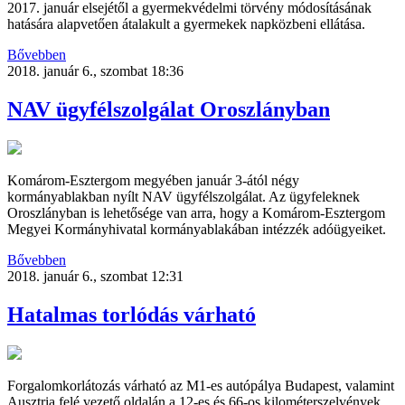
2017. január elsejétől a gyermekvédelmi törvény módosításának
hatására alapvetően átalakult a gyermekek napközbeni ellátása.
Bővebben
2018. január 6., szombat 18:36
NAV ügyfélszolgálat Oroszlányban
Komárom-Esztergom megyében január 3-ától négy
kormányablakban nyílt NAV ügyfélszolgálat. Az ügyfeleknek
Oroszlányban is lehetősége van arra, hogy a Komárom-Esztergom
Megyei Kormányhivatal kormányablakában intézzék adóügyeiket.
Bővebben
2018. január 6., szombat 12:31
Hatalmas torlódás várható
Forgalomkorlátozás várható az M1-es autópálya Budapest, valamint
Ausztria felé vezető oldalán a 12-es és 66-os kilométerszelvények