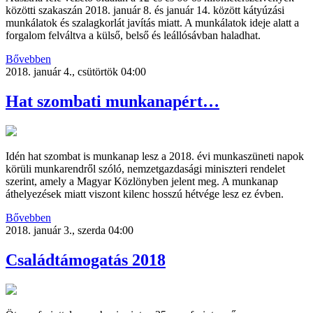
közötti szakaszán 2018. január 8. és január 14. között kátyúzási
munkálatok és szalagkorlát javítás miatt. A munkálatok ideje alatt a
forgalom felváltva a külső, belső és leállósávban haladhat.
Bővebben
2018. január 4., csütörtök 04:00
Hat szombati munkanapért…
Idén hat szombat is munkanap lesz a 2018. évi munkaszüneti napok
körüli munkarendről szóló, nemzetgazdasági miniszteri rendelet
szerint, amely a Magyar Közlönyben jelent meg. A munkanap
áthelyezések miatt viszont kilenc hosszú hétvége lesz ez évben.
Bővebben
2018. január 3., szerda 04:00
Családtámogatás 2018