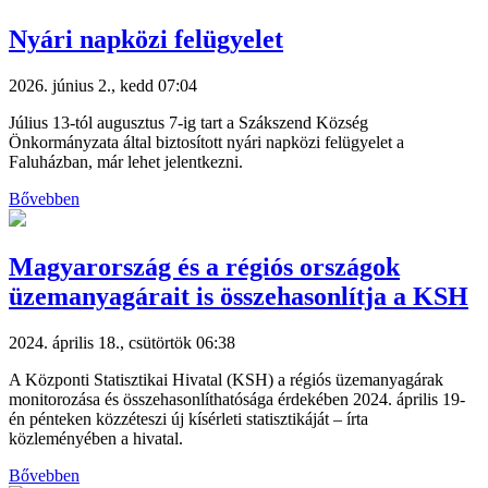
Nyári napközi felügyelet
2026. június 2., kedd 07:04
Július 13-tól augusztus 7-ig tart a Szákszend Község
Önkormányzata által biztosított nyári napközi felügyelet a
Faluházban, már lehet jelentkezni.
Bővebben
Magyarország és a régiós országok
üzemanyagárait is összehasonlítja a KSH
2024. április 18., csütörtök 06:38
A Központi Statisztikai Hivatal (KSH) a régiós üzemanyagárak
monitorozása és összehasonlíthatósága érdekében 2024. április 19-
én pénteken közzéteszi új kísérleti statisztikáját – írta
közleményében a hivatal.
Bővebben