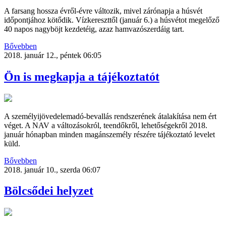
A farsang hossza évről-évre változik, mivel zárónapja a húsvét
időpontjához kötődik. Vízkereszttől (január 6.) a húsvétot megelőző
40 napos nagyböjt kezdetéig, azaz hamvazószerdáig tart.
Bővebben
2018. január 12., péntek 06:05
Ön is megkapja a tájékoztatót
A személyijövedelemadó-bevallás rendszerének átalakítása nem ért
véget. A NAV a változásokról, teendőkről, lehetőségekről 2018.
január hónapban minden magánszemély részére tájékoztató levelet
küld.
Bővebben
2018. január 10., szerda 06:07
Bölcsődei helyzet