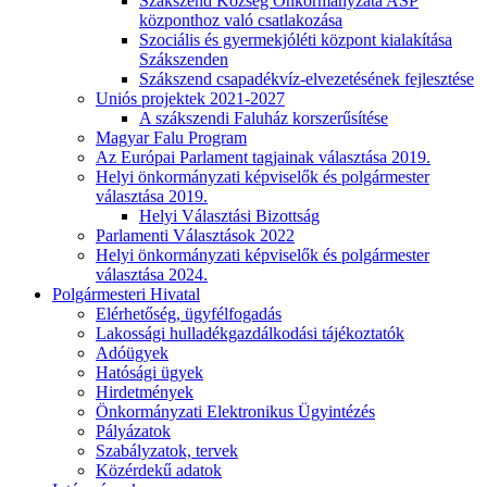
Szákszend Község Önkormányzata ASP
központhoz való csatlakozása
Szociális és gyermekjóléti központ kialakítása
Szákszenden
Szákszend csapadékvíz-elvezetésének fejlesztése
Uniós projektek 2021-2027
A szákszendi Faluház korszerűsítése
Magyar Falu Program
Az Európai Parlament tagjainak választása 2019.
Helyi önkormányzati képviselők és polgármester
választása 2019.
Helyi Választási Bizottság
Parlamenti Választások 2022
Helyi önkormányzati képviselők és polgármester
választása 2024.
Polgármesteri Hivatal
Elérhetőség, ügyfélfogadás
Lakossági hulladékgazdálkodási tájékoztatók
Adóügyek
Hatósági ügyek
Hirdetmények
Önkormányzati Elektronikus Ügyintézés
Pályázatok
Szabályzatok, tervek
Közérdekű adatok