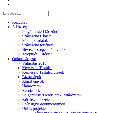
Kezdőlap
A község
Polgármesteri köszöntő
Szákszend Címere
Földrajzi adatok
Szákszend története
Nevezetességek, látnivalók
Települési Értéktár
Önkormányzat
Választás 2018
Képviselő Testület
Képviselő Testületi ülések
Bizottságok
Alapítványok
Határozatok
Rendeletek
Polgármesteri rendeletek, határozatok
Kötelező közzététel
Építésügyi dokumentumok
Uniós projektek