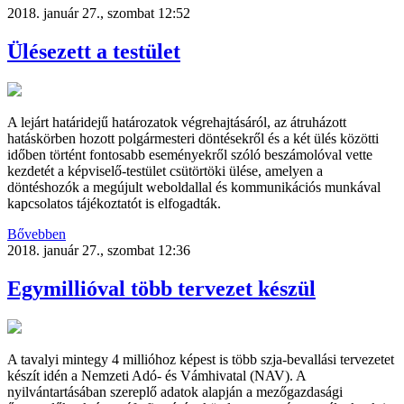
2018. január 27., szombat 12:52
Ülésezett a testület
A lejárt határidejű határozatok végrehajtásáról, az átruházott
hatáskörben hozott polgármesteri döntésekről és a két ülés közötti
időben történt fontosabb eseményekről szóló beszámolóval vette
kezdetét a képviselő-testület csütörtöki ülése, amelyen a
döntéshozók a megújult weboldallal és kommunikációs munkával
kapcsolatos tájékoztatót is elfogadták.
Bővebben
2018. január 27., szombat 12:36
Egymillióval több tervezet készül
A tavalyi mintegy 4 millióhoz képest is több szja-bevallási tervezetet
készít idén a Nemzeti Adó- és Vámhivatal (NAV). A
nyilvántartásában szereplő adatok alapján a mezőgazdasági