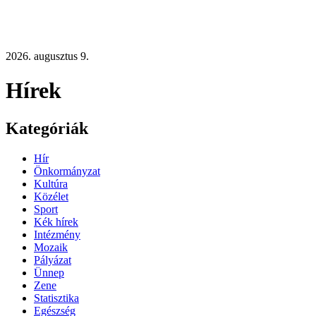
2026. augusztus 9.
Hírek
Kategóriák
Hír
Önkormányzat
Kultúra
Közélet
Sport
Kék hírek
Intézmény
Mozaik
Pályázat
Ünnep
Zene
Statisztika
Egészség