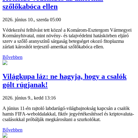
szőlőkabóca ellen
2026. június 10., szerda 05:00
Védekezési felhívást tett közzé a Komárom-Esztergom Vármegyei
Kormányhivatal, mint növény- és talajvédelmi hatáskörben eljáró
szerv a szőlő aranyszínű sárgaság betegséget okozó fitoplazma
zárlati károsítót terjesztő amerikai szőlőkabóca ellen.
Bővebben
Világkupa láz: ne hagyja, hogy a csalók
gólt rúgjanak!
2026. június 9., kedd 13:16
A június 11-én rajtoló labdarúgó-világbajnokság kapcsán a csalók
hamis FIFA-weboldalakkal, fiktív jegyértékesítéssel és kriptovaluta-
csalásokkal próbálják megkárosítani a szurkolókat.
Bővebben