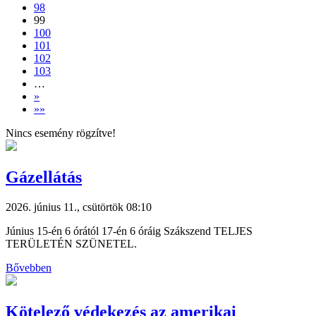
98
99
100
101
102
103
…
»
»»
Nincs esemény rögzítve!
Gázellátás
2026. június 11., csütörtök 08:10
Június 15-én 6 órától 17-én 6 óráig Szákszend TELJES
TERÜLETÉN SZÜNETEL.
Bővebben
Kötelező védekezés az amerikai