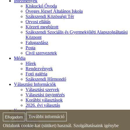
Intézmények
Kiskuckó Óvoda
Öveges József Általános Iskola
Szákszendi Közösségi Tér
Orvosi ellátás
Körzeti megbízott
Szákszendi Szociális és Gyermekjóléti Alapszolgáltatási
Központ
Falugazdász
Posta
Civil szervezetek
Média
Hírek
Rendezvények
Fotó galéria
Szákszendi Hírmondó
Választási Információk
Választási szervek
Választási ügyintézés
Korábbi választások
2026. évi választás
Keresés
Impresszum
További információ
Elfogadom
Adatvédelem
Oldalunk cookie-kat (sütiket) használ. Szolgáltatásaink igénybe
Oldaltérkép