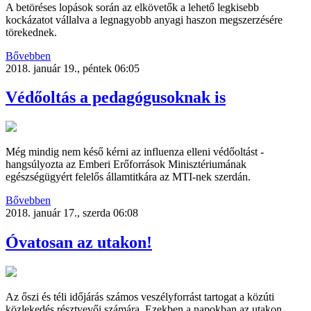
A betöréses lopások során az elkövetők a lehető legkisebb
kockázatot vállalva a legnagyobb anyagi haszon megszerzésére
törekednek.
Bővebben
2018. január 19., péntek 06:05
Védőoltás a pedagógusoknak is
Még mindig nem késő kérni az influenza elleni védőoltást -
hangsúlyozta az Emberi Erőforrások Minisztériumának
egészségügyért felelős államtitkára az MTI-nek szerdán.
Bővebben
2018. január 17., szerda 06:08
Óvatosan az utakon!
Az őszi és téli időjárás számos veszélyforrást tartogat a közúti
közlekedés résztvevői számára. Ezekben a napokban az utakon