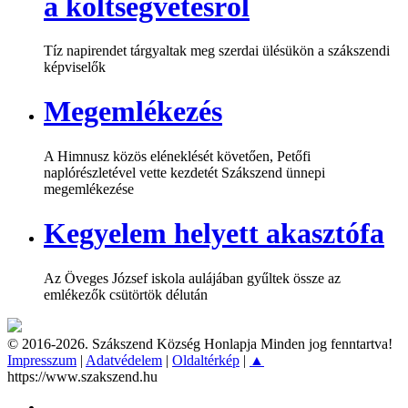
a költségvetésről
Tíz napirendet tárgyaltak meg szerdai ülésükön a szákszendi
képviselők
Megemlékezés
A Himnusz közös eléneklését követően, Petőfi
naplórészletével vette kezdetét Szákszend ünnepi
megemlékezése
Kegyelem helyett akasztófa
Az Öveges József iskola aulájában gyűltek össze az
emlékezők csütörtök délután
© 2016-2026. Szákszend Község Honlapja Minden jog fenntartva!
Impresszum
|
Adatvédelem
|
Oldaltérkép
|
▲
https://www.szakszend.hu