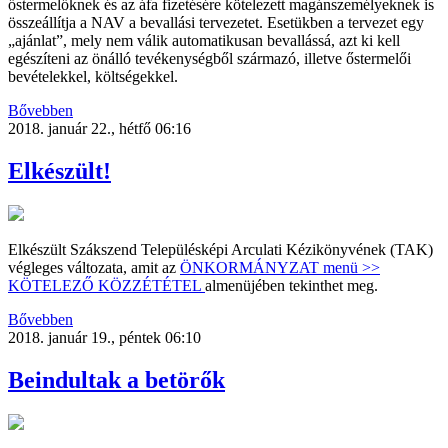
őstermelőknek és az áfa fizetésére kötelezett magánszemélyeknek is
összeállítja a NAV a bevallási tervezetet. Esetükben a tervezet egy
„ajánlat”, mely nem válik automatikusan bevallássá, azt ki kell
egészíteni az önálló tevékenységből származó, illetve őstermelői
bevételekkel, költségekkel.
Bővebben
2018. január 22., hétfő 06:16
Elkészült!
Elkészült Szákszend Településképi Arculati Kézikönyvének (TAK)
végleges változata, amit az
ÖNKORMÁNYZAT menü >>
KÖTELEZŐ KÖZZÉTÉTEL
almenüjében tekinthet meg.
Bővebben
2018. január 19., péntek 06:10
Beindultak a betörők