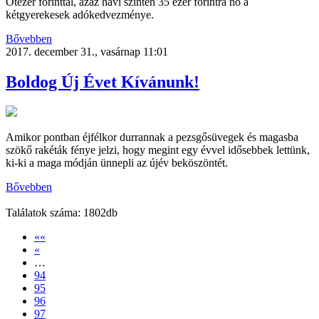
Ötezer forinttal, azaz havi szinten 35 ezer forintra nő a
kétgyerekesek adókedvezménye.
Bővebben
2017. december 31., vasárnap 11:01
Boldog Új Évet Kívánunk!
Amikor pontban éjfélkor durrannak a pezsgősüvegek és magasba
szökő rakéták fénye jelzi, hogy megint egy évvel idősebbek lettünk,
ki-ki a maga módján ünnepli az újév beköszöntét.
Bővebben
Találatok száma: 1802db
««
«
…
94
95
96
97