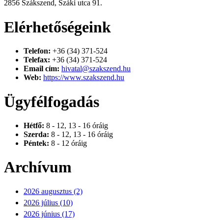
2856 Szákszend, Száki utca 91.
Elérhetőségeink
Telefon:
+36 (34) 371-524
Telefax:
+36 (34) 371-524
Email cím:
hivatal@szakszend.hu
Web:
https://www.szakszend.hu
Ügyfélfogadás
Hétfő:
8 - 12, 13 - 16 óráig
Szerda:
8 - 12, 13 - 16 óráig
Péntek:
8 - 12 óráig
Archívum
2026 augusztus (2)
2026 július (10)
2026 június (17)