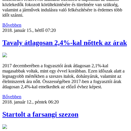
közlekedők fokozott körültekintésére és türelmére van szükség,
valamint a járművek indulásra való felkészítésére is érdemes több
időt szánni.
Bővebben
2018. január 15., hétfő 07:20
Tavaly átlagosan 2,4%-kal nőttek az árak
2017 decemberében a fogyasztói árak átlagosan 2,1%-kal
magasabbak voltak, mint egy évvel korábban. Ezen időszak alatt a
legnagyobb mértékben a szeszes italok, dohányáruk, valamint az
élelmiszerek ára nőtt. Összességében 2017-ben a fogyasztói árak
átlagosan 2,4%-kal emelkedtek az előző évhez képest.
Bővebben
2018. január 12., péntek 06:20
Startolt a farsangi szezon