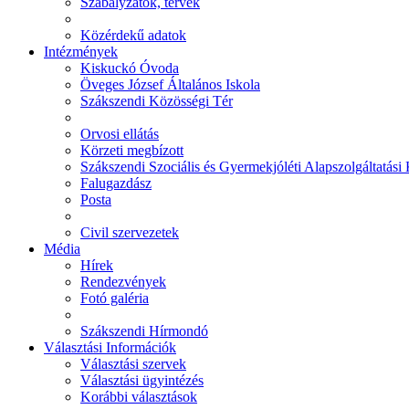
Szabályzatok, tervek
Közérdekű adatok
Intézmények
Kiskuckó Óvoda
Öveges József Általános Iskola
Szákszendi Közösségi Tér
Orvosi ellátás
Körzeti megbízott
Szákszendi Szociális és Gyermekjóléti Alapszolgáltatási
Falugazdász
Posta
Civil szervezetek
Média
Hírek
Rendezvények
Fotó galéria
Szákszendi Hírmondó
Választási Információk
Választási szervek
Választási ügyintézés
Korábbi választások