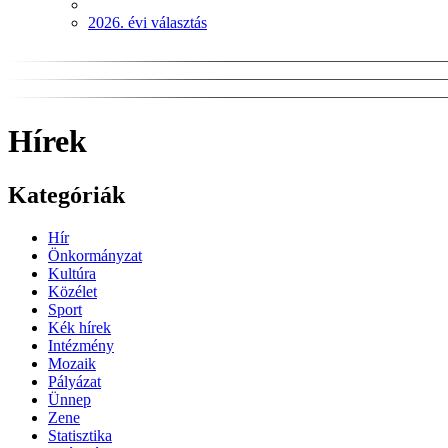
2026. évi választás
Hírek
Kategóriák
Hír
Önkormányzat
Kultúra
Közélet
Sport
Kék hírek
Intézmény
Mozaik
Pályázat
Ünnep
Zene
Statisztika