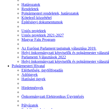
Határozatok
Rendeletek
Polgármesteri rendeletek, határozatok
Kötelező közzététel
Építésügyi dokumentumok
Uniós projektek
Uniós projektek 2021-2027
Magyar Falu Program
Az Európai Parlament tagjainak választása 2019.
Helyi önkormányzati képviselők és polgármester választ
Parlamenti Választások 2022
Helyi önkormányzati képviselők és polgármester választ
Polgármesteri Hivatal
Elérhetőség, ügyfélfogadás
Adóügyek
Hatósági ügyek
Hirdetmények
Önkormányzati Elektronikus Ügyintézés
Pályázatok