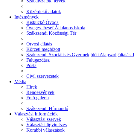
Szabályzatok, tervek
Közérdekű adatok
Intézmények
Kiskuckó Óvoda
Öveges József Általános Iskola
Szákszendi Közösségi Tér
Orvosi ellátás
Körzeti megbízott
Szákszendi Szociális és Gyermekjóléti Alapszolgáltatási
Falugazdász
Posta
Civil szervezetek
Média
Hírek
Rendezvények
Fotó galéria
Szákszendi Hírmondó
Választási Információk
Választási szervek
Választási ügyintézés
Korábbi választások