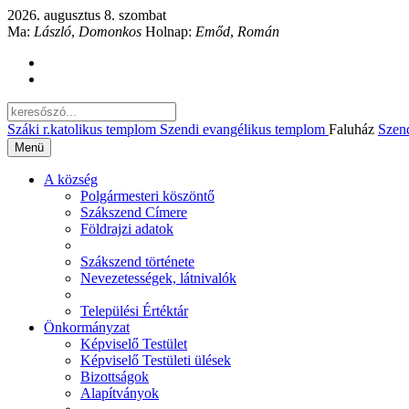
2026. augusztus 8. szombat
Ma:
László
,
Domonkos
Holnap:
Emőd
,
Román
Száki r.katolikus templom
Szendi evangélikus templom
Faluház
Szen
Menü
A község
Polgármesteri köszöntő
Szákszend Címere
Földrajzi adatok
Szákszend története
Nevezetességek, látnivalók
Települési Értéktár
Önkormányzat
Képviselő Testület
Képviselő Testületi ülések
Bizottságok
Alapítványok