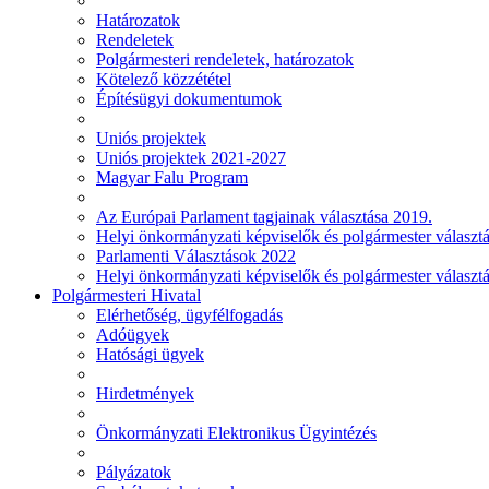
Határozatok
Rendeletek
Polgármesteri rendeletek, határozatok
Kötelező közzététel
Építésügyi dokumentumok
Uniós projektek
Uniós projektek 2021-2027
Magyar Falu Program
Az Európai Parlament tagjainak választása 2019.
Helyi önkormányzati képviselők és polgármester választ
Parlamenti Választások 2022
Helyi önkormányzati képviselők és polgármester választ
Polgármesteri Hivatal
Elérhetőség, ügyfélfogadás
Adóügyek
Hatósági ügyek
Hirdetmények
Önkormányzati Elektronikus Ügyintézés
Pályázatok