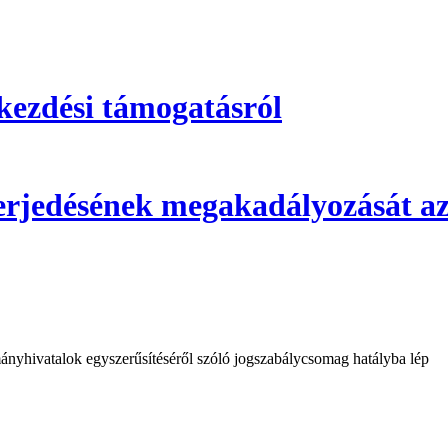
kezdési támogatásról
 terjedésének megakadályozását az
mányhivatalok egyszerűsítéséről szóló jogszabálycsomag hatályba lép