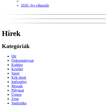
2026. évi választás
Hírek
Kategóriák
Hír
Önkormányzat
Kultúra
Közélet
Sport
Kék hírek
Intézmény
Mozaik
Pályázat
Ünnep
Zene
Statisztika