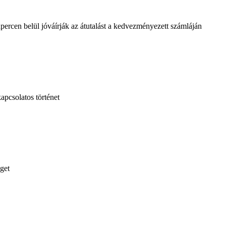
ercen belül jóváírják az átutalást a kedvezményezett számláján
apcsolatos történet
get