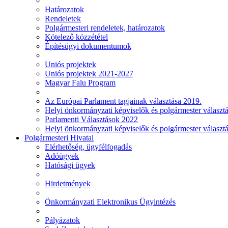
Határozatok
Rendeletek
Polgármesteri rendeletek, határozatok
Kötelező közzététel
Építésügyi dokumentumok
Uniós projektek
Uniós projektek 2021-2027
Magyar Falu Program
Az Európai Parlament tagjainak választása 2019.
Helyi önkormányzati képviselők és polgármester választ
Parlamenti Választások 2022
Helyi önkormányzati képviselők és polgármester választ
Polgármesteri Hivatal
Elérhetőség, ügyfélfogadás
Adóügyek
Hatósági ügyek
Hirdetmények
Önkormányzati Elektronikus Ügyintézés
Pályázatok