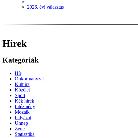
2026. évi választás
Hírek
Kategóriák
Hír
Önkormányzat
Kultúra
Közélet
Sport
Kék hírek
Intézmény
Mozaik
Pályázat
Ünnep
Zene
Statisztika