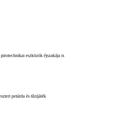
 pirotechnikai eszközök éjszakája is
zteri petárda és tűzijáték