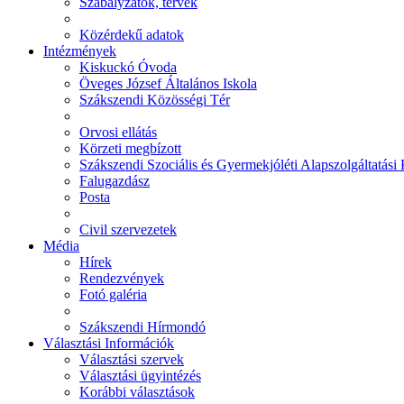
Szabályzatok, tervek
Közérdekű adatok
Intézmények
Kiskuckó Óvoda
Öveges József Általános Iskola
Szákszendi Közösségi Tér
Orvosi ellátás
Körzeti megbízott
Szákszendi Szociális és Gyermekjóléti Alapszolgáltatási
Falugazdász
Posta
Civil szervezetek
Média
Hírek
Rendezvények
Fotó galéria
Szákszendi Hírmondó
Választási Információk
Választási szervek
Választási ügyintézés
Korábbi választások