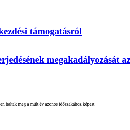
kezdési támogatásról
 terjedésének megakadályozását az
bben haltak meg a múlt év azonos időszakához képest