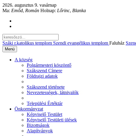
2026. augusztus 9. vasárnap
Ma:
Emőd
,
Román
Holnap:
Lőrinc
,
Blanka
Száki r.katolikus templom
Szendi evangélikus templom
Faluház
Szen
Menü
A község
Polgármesteri köszöntő
Szákszend Címere
Földrajzi adatok
Szákszend története
Nevezetességek, látnivalók
Települési Értéktár
Önkormányzat
Képviselő Testület
Képviselő Testületi ülések
Bizottságok
Alapítványok