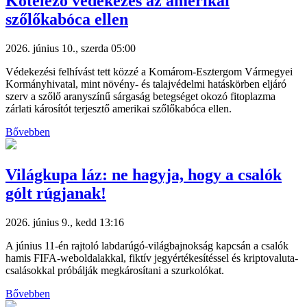
Kötelező védekezés az amerikai
szőlőkabóca ellen
2026. június 10., szerda 05:00
Védekezési felhívást tett közzé a Komárom-Esztergom Vármegyei
Kormányhivatal, mint növény- és talajvédelmi hatáskörben eljáró
szerv a szőlő aranyszínű sárgaság betegséget okozó fitoplazma
zárlati károsítót terjesztő amerikai szőlőkabóca ellen.
Bővebben
Világkupa láz: ne hagyja, hogy a csalók
gólt rúgjanak!
2026. június 9., kedd 13:16
A június 11-én rajtoló labdarúgó-világbajnokság kapcsán a csalók
hamis FIFA-weboldalakkal, fiktív jegyértékesítéssel és kriptovaluta-
csalásokkal próbálják megkárosítani a szurkolókat.
Bővebben