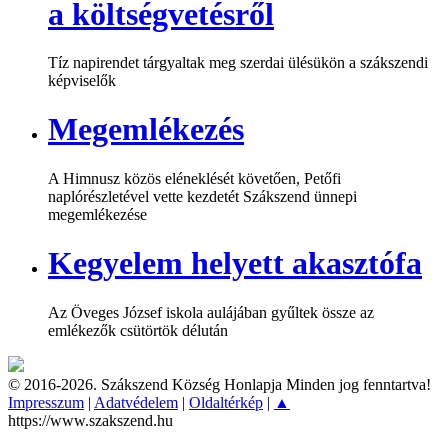
a költségvetésről
Tíz napirendet tárgyaltak meg szerdai ülésükön a szákszendi
képviselők
Megemlékezés
A Himnusz közös eléneklését követően, Petőfi
naplórészletével vette kezdetét Szákszend ünnepi
megemlékezése
Kegyelem helyett akasztófa
Az Öveges József iskola aulájában gyűltek össze az
emlékezők csütörtök délután
© 2016-2026. Szákszend Község Honlapja Minden jog fenntartva!
Impresszum
|
Adatvédelem
|
Oldaltérkép
|
▲
https://www.szakszend.hu