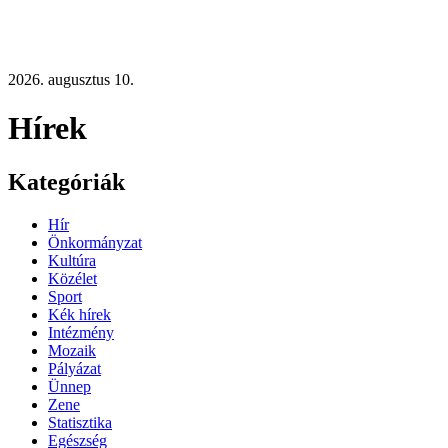
2026. augusztus 10.
Hírek
Kategóriák
Hír
Önkormányzat
Kultúra
Közélet
Sport
Kék hírek
Intézmény
Mozaik
Pályázat
Ünnep
Zene
Statisztika
Egészség