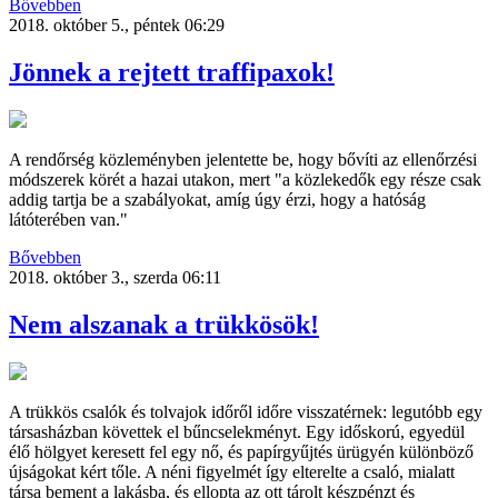
Bővebben
2018. október 5., péntek 06:29
Jönnek a rejtett traffipaxok!
A rendőrség közleményben jelentette be, hogy bővíti az ellenőrzési
módszerek körét a hazai utakon, mert "a közlekedők egy része csak
addig tartja be a szabályokat, amíg úgy érzi, hogy a hatóság
látóterében van."
Bővebben
2018. október 3., szerda 06:11
Nem alszanak a trükkösök!
A trükkös csalók és tolvajok időről időre visszatérnek: legutóbb egy
társasházban követtek el bűncselekményt. Egy időskorú, egyedül
élő hölgyet keresett fel egy nő, és papírgyűjtés ürügyén különböző
újságokat kért tőle. A néni figyelmét így elterelte a csaló, mialatt
társa bement a lakásba, és ellopta az ott tárolt készpénzt és