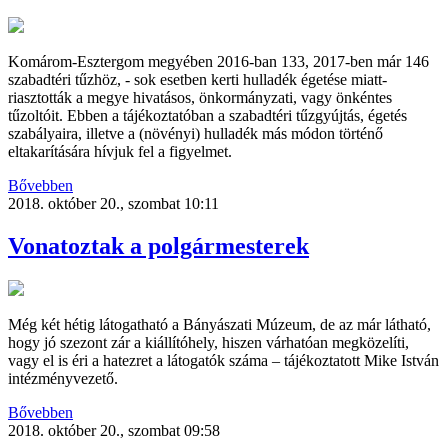
Komárom-Esztergom megyében 2016-ban 133, 2017-ben már 146
szabadtéri tűzhöz, - sok esetben kerti hulladék égetése miatt-
riasztották a megye hivatásos, önkormányzati, vagy önkéntes
tűzoltóit. Ebben a tájékoztatóban a szabadtéri tűzgyújtás, égetés
szabályaira, illetve a (növényi) hulladék más módon történő
eltakarítására hívjuk fel a figyelmet.
Bővebben
2018. október 20., szombat 10:11
Vonatoztak a polgármesterek
Még két hétig látogatható a Bányászati Múzeum, de az már látható,
hogy jó szezont zár a kiállítóhely, hiszen várhatóan megközelíti,
vagy el is éri a hatezret a látogatók száma – tájékoztatott Mike István
intézményvezető.
Bővebben
2018. október 20., szombat 09:58