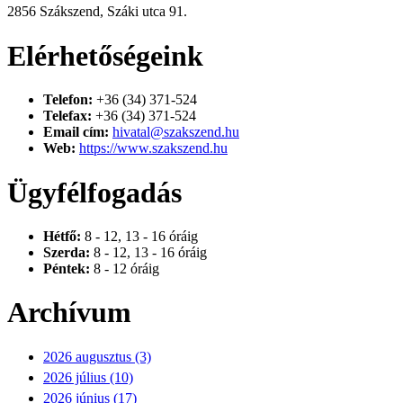
2856 Szákszend, Száki utca 91.
Elérhetőségeink
Telefon:
+36 (34) 371-524
Telefax:
+36 (34) 371-524
Email cím:
hivatal@szakszend.hu
Web:
https://www.szakszend.hu
Ügyfélfogadás
Hétfő:
8 - 12, 13 - 16 óráig
Szerda:
8 - 12, 13 - 16 óráig
Péntek:
8 - 12 óráig
Archívum
2026 augusztus (3)
2026 július (10)
2026 június (17)