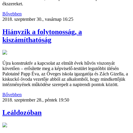
ékszereket.
Bővebben
2018. szeptember 30., vasárnap 16:25
Hiányzik a folytonosság, a
kiszámíthatóság
Újra konstruktív a kapcsolat az elmúlt évek hűvös viszonyát
követően – erősítette meg a képviselő-testület legutóbbi ülésén
Palotainé Papp Éva, az Öveges iskola igazgatója és Zách Gizella, a
kiskuckó óvoda vezetője abból az alkalomból, hogy mindkettőjük
intézményének működése szerepelt a napirendi pontok között.
Bővebben
2018. szeptember 28., péntek 19:50
Leáldozóban