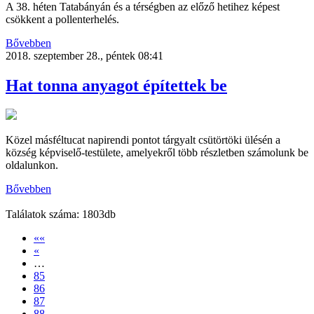
A 38. héten Tatabányán és a térségben az előző hetihez képest
csökkent a pollenterhelés.
Bővebben
2018. szeptember 28., péntek 08:41
Hat tonna anyagot építettek be
Közel másféltucat napirendi pontot tárgyalt csütörtöki ülésén a
község képviselő-testülete, amelyekről több részletben számolunk be
oldalunkon.
Bővebben
Találatok száma: 1803db
««
«
…
85
86
87
88