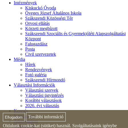
Intézmények
Kiskuckó Óvoda
Öveges József Általános Iskola
Szákszendi Közösségi Tér
Orvosi ellátás
Körzeti megbízott
Szákszendi Szociális és Gyermekjóléti Alapszolgáltatási
Központ
Falugazdász
Posta
Civil szervezetek
Média
Hírek
Rendezvények
Fotó galéria
Szákszendi Hírmondó
Választási Információk
Választási szervek
Választási ügyintézés
Korábbi választások
2026. évi választás
Keresés
Impresszum
További információ
Elfogadom
Adatvédelem
Oldalunk cookie-kat (sütiket) használ. Szolgáltatásaink igénybe
Oldaltérkép