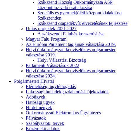
Szákszend Község Önkormányzata ASP
központhoz való csatlakozása
Szociális és gyermekjóléti központ kialakítása
Szákszenden
Szákszend csapadékvíz-elvezetésének fejlesztése
Uniós projektek 2021-2027
A szákszendi Faluház korszerűsítése
Magyar Falu Program
Az Európai Parlament tagjainak választása 2019.
Helyi önkormányzati képviselők és polgármester
választása 2019.
Helyi Választási Bizottság
Parlamenti Választások 2022
Helyi önkormányzati képviselők és polgármester
választása 2024.
Polgármesteri Hivatal
Elérhetőség, ügyfélfogadás
Lakossági hulladékgazdálkodási tájékoztatók
Adóügyek
Hatósági ügyek
Hirdetmények
Önkormányzati Elektronikus Ügyintézés
Pályázatok
Szabályzatok, tervek
Közérdekű adatok