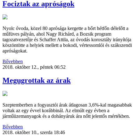
Fociztak az apróságok
Nyolc óvoda, közel 80 aprósága kergette a bőrt hétfőn délelőtt a
műfüves pályán, ahol Nagy Richárd, a Bozsik program
tagozatvezetője és Schaffer Attila, az óvodás korosztály irányítója
köszöntötte a helyiek mellett a bokodi, vértessomlói és szákszendi
apróságokat.
Bővebben
2018. október 12., péntek 06:52
Megugrottak az árak
Szeptemberben a fogyasztói árak átlagosan 3,6%-kal magasabbak
voltak az egy évvel korábbinál. Az elmúlt egy évben a
járműüzemanyagok és a dohányáruk ára nőtt jelentős mértékben.
Bővebben
2018. október 10., szerda 18:46