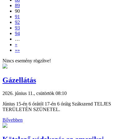
89
90
91
92
93
94
…
»
»»
Nincs esemény rögzítve!
Gázellátás
2026. június 11., csütörtök 08:10
Június 15-én 6 órától 17-én 6 óráig Szákszend TELJES
TERÜLETÉN SZÜNETEL.
Bővebben