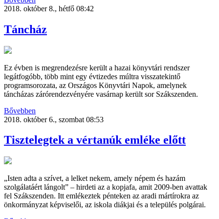
2018. október 8., hétfő 08:42
Táncház
Ez évben is megrendezésre került a hazai könyvtári rendszer
legátfogóbb, több mint egy évtizedes múltra visszatekintő
programsorozata, az Országos Könyvtári Napok, amelynek
táncházas zárórendezvényére vasárnap került sor Szákszenden.
Bővebben
2018. október 6., szombat 08:53
Tisztelegtek a vértanúk emléke előtt
„Isten adta a szívet, a lelket nekem, amely népem és hazám
szolgálatáért lángolt” – hirdeti az a kopjafa, amit 2009-ben avattak
fel Szákszenden. Itt emlékeztek pénteken az aradi mártírokra az
önkormányzat képviselői, az iskola diákjai és a település polgárai.