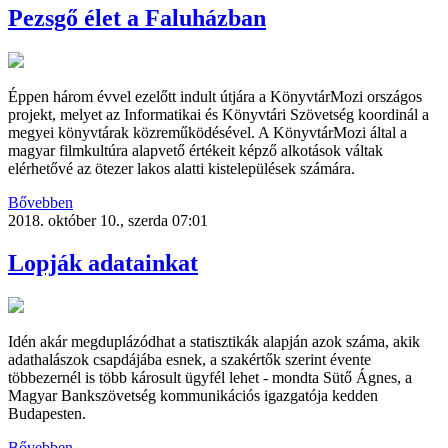
Pezsgő élet a Faluházban
Éppen három évvel ezelőtt indult útjára a KönyvtárMozi országos
projekt, melyet az Informatikai és Könyvtári Szövetség koordinál a
megyei könyvtárak közreműködésével. A KönyvtárMozi által a
magyar filmkultúra alapvető értékeit képző alkotások váltak
elérhetővé az ötezer lakos alatti kistelepülések számára.
Bővebben
2018. október 10., szerda 07:01
Lopják adatainkat
Idén akár megduplázódhat a statisztikák alapján azok száma, akik
adathalászok csapdájába esnek, a szakértők szerint évente
többezernél is több károsult ügyfél lehet - mondta Sütő Ágnes, a
Magyar Bankszövetség kommunikációs igazgatója kedden
Budapesten.
Bővebben