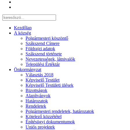
Kezdőlap
A község
Polgármesteri köszöntő
Szákszend Címere
Földrajzi adatok
Szákszend története
Nevezetességek, látnivalók
Települési Értéktár
Önkormányzat
Választás 2018
Képviselő Testület
Képviselő Testületi ülések
Bizottságok
Alapítványok
Határozatok
Rendeletek
Polgármesteri rendeletek, határozatok
Kötelező közzététel
Építésügyi dokumentumok
Uniós projektek