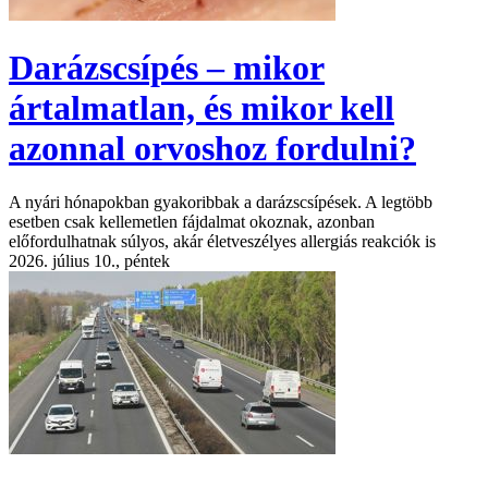
Darázscsípés – mikor
ártalmatlan, és mikor kell
azonnal orvoshoz fordulni?
A nyári hónapokban gyakoribbak a darázscsípések. A legtöbb
esetben csak kellemetlen fájdalmat okoznak, azonban
előfordulhatnak súlyos, akár életveszélyes allergiás reakciók is
2026. július 10., péntek