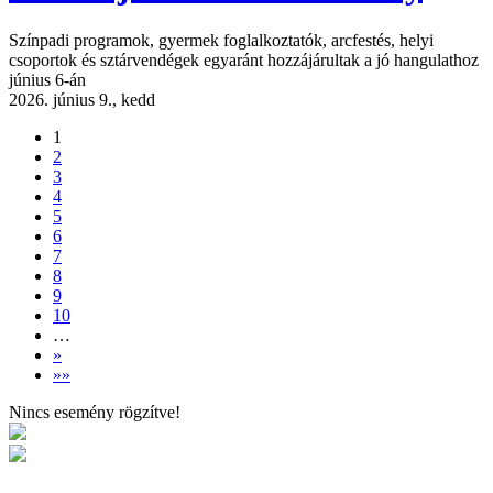
Színpadi programok, gyermek foglalkoztatók, arcfestés, helyi
csoportok és sztárvendégek egyaránt hozzájárultak a jó hangulathoz
június 6-án
2026. június 9., kedd
1
2
3
4
5
6
7
8
9
10
…
»
»»
Nincs esemény rögzítve!