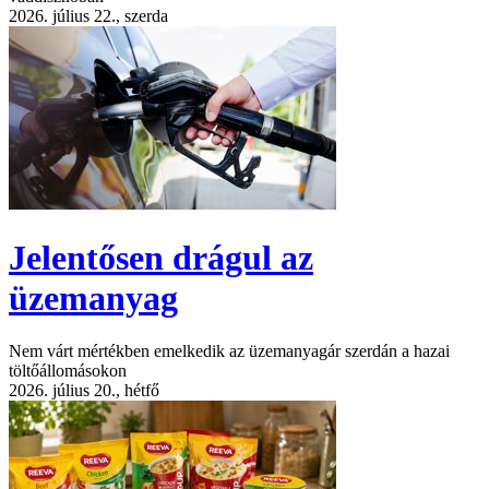
2026. július 22., szerda
Jelentősen drágul az
üzemanyag
Nem várt mértékben emelkedik az üzemanyagár szerdán a hazai
töltőállomásokon
2026. július 20., hétfő