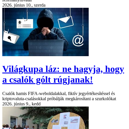
2026. június 10., szerda
Világkupa láz: ne hagyja, hogy
a csalók gólt rúgjanak!
Csalók hamis FIFA-weboldalakkal, fiktív jegyértékesítéssel és
kriptovaluta-csalásokkal próbálják megkárosítani a szurkolókat
2026. június 9., kedd