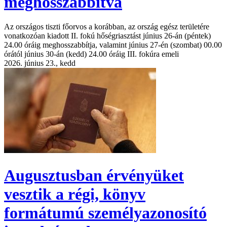
meghosszabbítva
Az országos tiszti főorvos a korábban, az ország egész területére
vonatkozóan kiadott II. fokú hőségriasztást június 26-án (péntek)
24.00 óráig meghosszabbítja, valamint június 27-én (szombat) 00.00
órától június 30-án (kedd) 24.00 óráig III. fokúra emeli
2026. június 23., kedd
Augusztusban érvényüket
vesztik a régi, könyv
formátumú személyazonosító