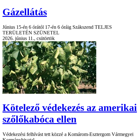
Gázellátás
Június 15-én 6 órától 17-én 6 óráig Szákszend TELJES
TERÜLETÉN SZÜNETEL
2026. június 11., csütörtök
Kötelező védekezés az amerikai
szőlőkabóca ellen
Védekezési felhívást tett közzé a Komárom-Esztergom Vármegyei
Kormányhivatal