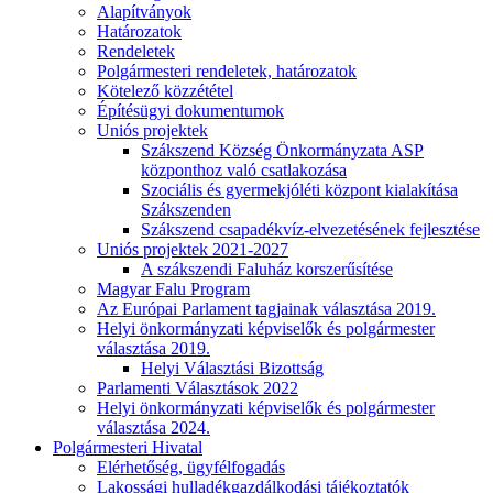
Alapítványok
Határozatok
Rendeletek
Polgármesteri rendeletek, határozatok
Kötelező közzététel
Építésügyi dokumentumok
Uniós projektek
Szákszend Község Önkormányzata ASP
központhoz való csatlakozása
Szociális és gyermekjóléti központ kialakítása
Szákszenden
Szákszend csapadékvíz-elvezetésének fejlesztése
Uniós projektek 2021-2027
A szákszendi Faluház korszerűsítése
Magyar Falu Program
Az Európai Parlament tagjainak választása 2019.
Helyi önkormányzati képviselők és polgármester
választása 2019.
Helyi Választási Bizottság
Parlamenti Választások 2022
Helyi önkormányzati képviselők és polgármester
választása 2024.
Polgármesteri Hivatal
Elérhetőség, ügyfélfogadás
Lakossági hulladékgazdálkodási tájékoztatók