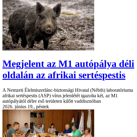
Megjelent az M1 autópálya déli
oldalán az afrikai sertéspestis
A Nemzeti Élelmiszerlánc-biztonsági Hivatal (Nébih) laboratóriuma
afrikai sertéspestis (ASP) vírus jelenlétét igazolta két, az M1
autópályától délre eső területen kilőtt vaddisznóban
2026. június 19., péntek