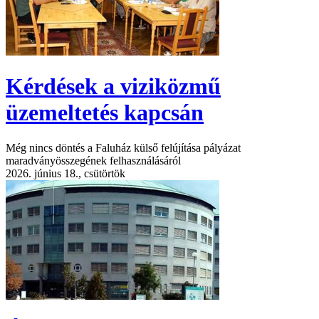
Kérdések a viziközmű
üzemeltetés kapcsán
Még nincs döntés a Faluház külső felújítása pályázat
maradványösszegének felhasználásáról
2026. június 18., csütörtök