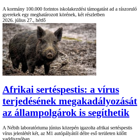
A kormány 100.000 forintos iskolakezdési támogatást ad a rászoruló
gyerekek egy meghatározott körének, két részletben
2026. július 27., hétfő
Afrikai sertéspestis: a vírus
terjedésének megakadályozását
az állampolgárok is segíthetik
A Nébih laboratóriuma június közepén igazolta afrikai sertéspestis
vírus jelenlétét két, az M1 autópályától délre eső területen kilőtt
vaddisznóban