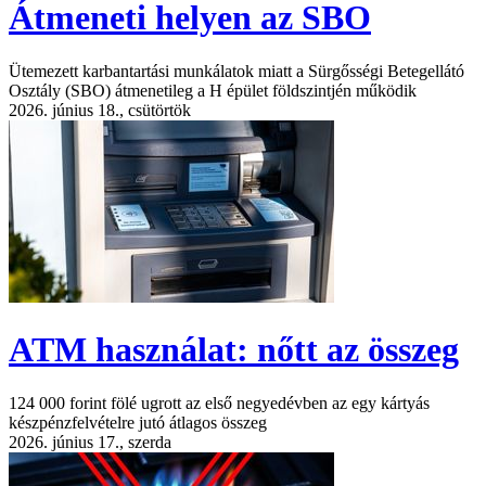
Átmeneti helyen az SBO
Ütemezett karbantartási munkálatok miatt a Sürgősségi Betegellátó
Osztály (SBO) átmenetileg a H épület földszintjén működik
2026. június 18., csütörtök
ATM használat: nőtt az összeg
124 000 forint fölé ugrott az első negyedévben az egy kártyás
készpénzfelvételre jutó átlagos összeg
2026. június 17., szerda