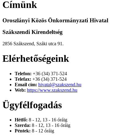
Címünk
Oroszlányi Közös Önkormányzati Hivatal
Szákszendi Kirendeltség
2856 Szákszend, Száki utca 91.
Elérhetőségeink
Telefon:
+36 (34) 371-524
Telefax:
+36 (34) 371-524
Email cím:
hivatal@szakszend.hu
Web:
https://www.szakszend.hu
Ügyfélfogadás
Hétfő:
8 - 12, 13 - 16 óráig
Szerda:
8 - 12, 13 - 16 óráig
Péntek:
8 - 12 óráig