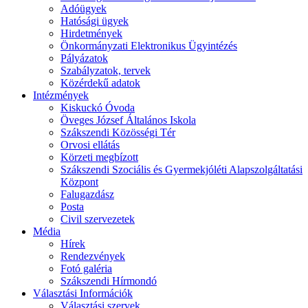
Adóügyek
Hatósági ügyek
Hirdetmények
Önkormányzati Elektronikus Ügyintézés
Pályázatok
Szabályzatok, tervek
Közérdekű adatok
Intézmények
Kiskuckó Óvoda
Öveges József Általános Iskola
Szákszendi Közösségi Tér
Orvosi ellátás
Körzeti megbízott
Szákszendi Szociális és Gyermekjóléti Alapszolgáltatási
Központ
Falugazdász
Posta
Civil szervezetek
Média
Hírek
Rendezvények
Fotó galéria
Szákszendi Hírmondó
Választási Információk
Választási szervek