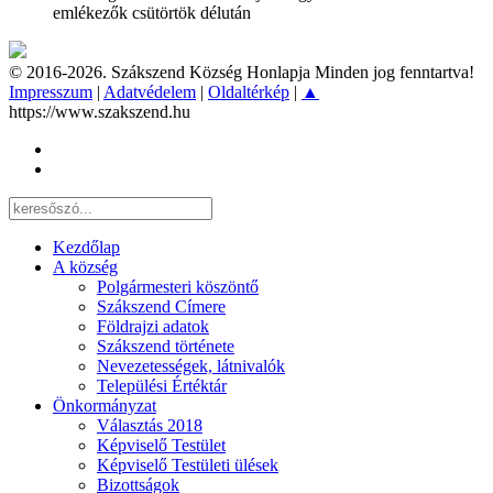
emlékezők csütörtök délután
© 2016-2026. Szákszend Község Honlapja Minden jog fenntartva!
Impresszum
|
Adatvédelem
|
Oldaltérkép
|
▲
https://www.szakszend.hu
Kezdőlap
A község
Polgármesteri köszöntő
Szákszend Címere
Földrajzi adatok
Szákszend története
Nevezetességek, látnivalók
Települési Értéktár
Önkormányzat
Választás 2018
Képviselő Testület
Képviselő Testületi ülések
Bizottságok