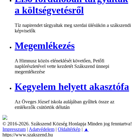
a költségvetésről
Tíz napirendet tárgyaltak meg szerdai ülésükön a szákszendi
képviselők
Megemlékezés
A Himnusz közös eléneklését követően, Petőfi
naplórészletével vette kezdetét Szákszend ünnepi
megemlékezése
Kegyelem helyett akasztófa
Az Öveges József iskola aulájában gyűltek össze az
emlékezők csütörtök délután
© 2016-2026. Szákszend Község Honlapja Minden jog fenntartva!
Impresszum
|
Adatvédelem
|
Oldaltérkép
|
▲
https://www.szakszend.hu