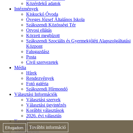
Közérdekű adatok
Intézmények
Kiskuckó Óvoda
Öveges József Általános Iskola
Szákszendi Közösségi Tér
Orvosi ellátás
Körzeti megbízott
Szákszendi Szociális és Gyermekjóléti Alapszolgáltatási
Központ
Falugazdász
Posta
Civil szervezetek
Média
Hírek
Rendezvények
Fotó galéria
Szákszendi Hírmondó
Választási Információk
Választási szervek
Választási ügyintézés
Korábbi választások
2026. évi választás
Keresés
Impresszum
További információ
Elfogadom
Adatvédelem