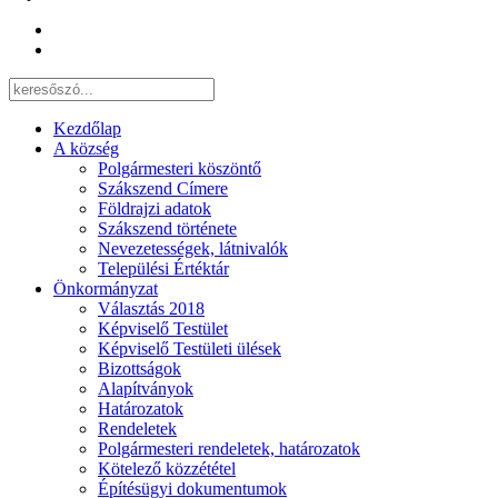
Kezdőlap
A község
Polgármesteri köszöntő
Szákszend Címere
Földrajzi adatok
Szákszend története
Nevezetességek, látnivalók
Települési Értéktár
Önkormányzat
Választás 2018
Képviselő Testület
Képviselő Testületi ülések
Bizottságok
Alapítványok
Határozatok
Rendeletek
Polgármesteri rendeletek, határozatok
Kötelező közzététel
Építésügyi dokumentumok