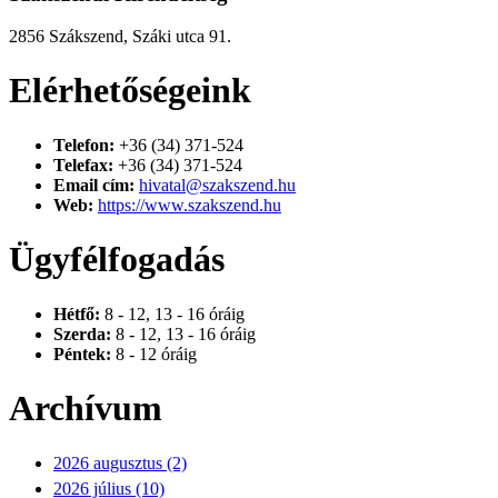
2856 Szákszend, Száki utca 91.
Elérhetőségeink
Telefon:
+36 (34) 371-524
Telefax:
+36 (34) 371-524
Email cím:
hivatal@szakszend.hu
Web:
https://www.szakszend.hu
Ügyfélfogadás
Hétfő:
8 - 12, 13 - 16 óráig
Szerda:
8 - 12, 13 - 16 óráig
Péntek:
8 - 12 óráig
Archívum
2026 augusztus (2)
2026 július (10)