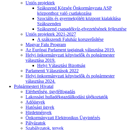
Uniós projektek
Szákszend Község Önkormányzata ASP
központhoz való csatlakozása
Szociális és gyermekjóléti központ kialakítása
Szákszenden
Szákszend csapadékvíz-elvezetésének fejlesztése
Uniós projektek 2021-2027
A szákszendi Faluház korszerűsítése
Magyar Falu Program
Az Európai Parlament tagjainak választása 2019.
Helyi önkormányzati képviselők és polgármester
választása 2019.
Helyi Választási Bizottság
Parlamenti Választások 2022
Helyi önkormányzati képviselők és polgármester
választása 2024.
Polgármesteri Hivatal
Elérhetőség, ügyfélfogadás
Lakossági hulladékgazdálkodási tájékoztatók
Adóügyek
Hatósági ügyek
Hirdetmények
Önkormányzati Elektronikus Ügyintézés
Pályázatok
Szabályzatok, tervek