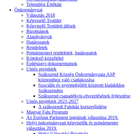
Települési Értéktár
Önkormányzat
Választás 2018
Képviselő Testület
Képviselő Testületi ülések
Bizottságok
Alapítványok
Határozatok
Rendeletek
Polgármesteri rendeletek, határozatok
Kötelező közzététel
Építésügyi dokumentumok
Uniós projektek
Szákszend Község Önkormányzata ASP
központhoz való csatlakozása
Szociális és gyermekjóléti központ kialakítása
Szákszenden
Szákszend csapadékvíz-elvezetésének fejlesztése
Uniós projektek 2021-2027
A szákszendi Faluház korszerűsítése
Magyar Falu Program
Az Európai Parlament tagjainak választása 2019.
Helyi önkormányzati képviselők és polgármester
választása 2019.
Helyi Választási Bizottság