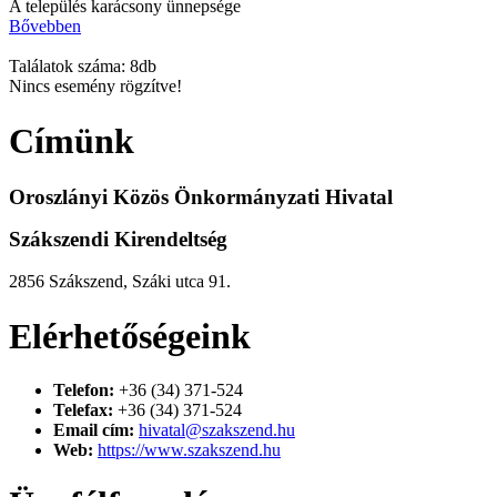
A település karácsony ünnepsége
Bővebben
Találatok száma: 8db
Nincs esemény rögzítve!
Címünk
Oroszlányi Közös Önkormányzati Hivatal
Szákszendi Kirendeltség
2856 Szákszend, Száki utca 91.
Elérhetőségeink
Telefon:
+36 (34) 371-524
Telefax:
+36 (34) 371-524
Email cím:
hivatal@szakszend.hu
Web:
https://www.szakszend.hu