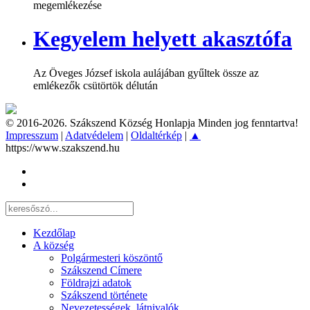
megemlékezése
Kegyelem helyett akasztófa
Az Öveges József iskola aulájában gyűltek össze az
emlékezők csütörtök délután
© 2016-2026. Szákszend Község Honlapja Minden jog fenntartva!
Impresszum
|
Adatvédelem
|
Oldaltérkép
|
▲
https://www.szakszend.hu
Kezdőlap
A község
Polgármesteri köszöntő
Szákszend Címere
Földrajzi adatok
Szákszend története
Nevezetességek, látnivalók