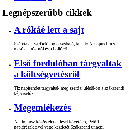
Legnépszerűbb cikkek
A rókáé lett a sajt
Számtalan variációban olvasható, látható Aesopus híres
meséje a rókáról és a hollóról
Első fordulóban tárgyaltak
a költségvetésről
Tíz napirendet tárgyaltak meg szerdai ülésükön a szákszendi
képviselők
Megemlékezés
A Himnusz közös eléneklését követően, Petőfi
naplórészletével vette kezdetét Szákszend ünnepi