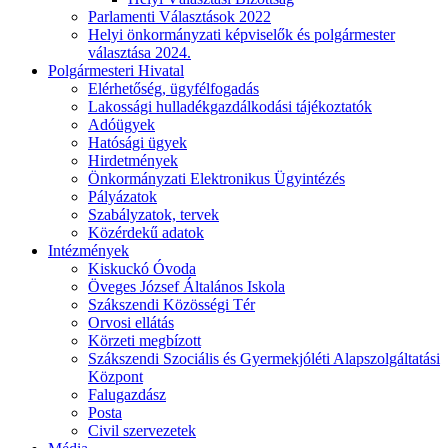
Parlamenti Választások 2022
Helyi önkormányzati képviselők és polgármester
választása 2024.
Polgármesteri Hivatal
Elérhetőség, ügyfélfogadás
Lakossági hulladékgazdálkodási tájékoztatók
Adóügyek
Hatósági ügyek
Hirdetmények
Önkormányzati Elektronikus Ügyintézés
Pályázatok
Szabályzatok, tervek
Közérdekű adatok
Intézmények
Kiskuckó Óvoda
Öveges József Általános Iskola
Szákszendi Közösségi Tér
Orvosi ellátás
Körzeti megbízott
Szákszendi Szociális és Gyermekjóléti Alapszolgáltatási
Központ
Falugazdász
Posta
Civil szervezetek