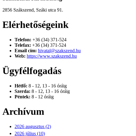
2856 Szákszend, Száki utca 91.
Elérhetőségeink
Telefon:
+36 (34) 371-524
Telefax:
+36 (34) 371-524
Email cím:
hivatal@szakszend.hu
Web:
https://www.szakszend.hu
Ügyfélfogadás
Hétfő:
8 - 12, 13 - 16 óráig
Szerda:
8 - 12, 13 - 16 óráig
Péntek:
8 - 12 óráig
Archívum
2026 augusztus (2)
2026 július (10)