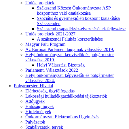
Uniós projektek
Szákszend Község Önkormányzata ASP
központhoz való csatlakozása
Szociális és gyermekjóléti központ kialakítása
Szákszenden
Szákszend csapadékvíz-elvezetésének fejlesztése
Uniós projektek 2021-2027
A szákszendi Faluház korszerűsítése
Magyar Falu Program
Az Európai Parlament tagjainak választása 2019.
Helyi önkormányzati képviselők és polgármester
választása 2019.
Helyi Választási Bizottság
Parlamenti Választások 2022
Helyi önkormányzati képviselők és polgármester
választása 2024.
Polgármesteri Hivatal
Elérhetőség, ügyfélfogadás
Lakossági hulladékgazdálkodási tájékoztatók
Adóügyek
Hatósági ügyek
Hirdetmények
Önkormányzati Elektronikus Ügyintézés
Pályázatok
Szabályzatok, tervek