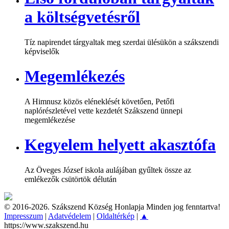
a költségvetésről
Tíz napirendet tárgyaltak meg szerdai ülésükön a szákszendi
képviselők
Megemlékezés
A Himnusz közös eléneklését követően, Petőfi
naplórészletével vette kezdetét Szákszend ünnepi
megemlékezése
Kegyelem helyett akasztófa
Az Öveges József iskola aulájában gyűltek össze az
emlékezők csütörtök délután
© 2016-2026. Szákszend Község Honlapja Minden jog fenntartva!
Impresszum
|
Adatvédelem
|
Oldaltérkép
|
▲
https://www.szakszend.hu