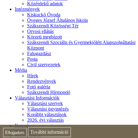
Közérdekű adatok
Intézmények
Kiskuckó Óvoda
Öveges József Általános Iskola
Szákszendi Közösségi Tér
Orvosi ellátás
Körzeti megbízott
Szákszendi Szociális és Gyermekjóléti Alapszolgáltatási
Központ
Falugazdász
Posta
Civil szervezetek
Média
Hírek
Rendezvények
Fotó galéria
Szákszendi Hírmondó
Választási Információk
Választási szervek
Választási ügyintézés
Korábbi választások
2026. évi választás
Keresés
Impresszum
További információ
Elfogadom
Adatvédelem