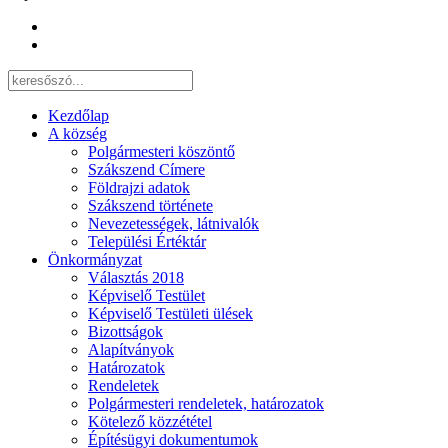
Kezdőlap
A község
Polgármesteri köszöntő
Szákszend Címere
Földrajzi adatok
Szákszend története
Nevezetességek, látnivalók
Települési Értéktár
Önkormányzat
Választás 2018
Képviselő Testület
Képviselő Testületi ülések
Bizottságok
Alapítványok
Határozatok
Rendeletek
Polgármesteri rendeletek, határozatok
Kötelező közzététel
Építésügyi dokumentumok