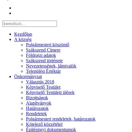
Kezdőlap
A község
Polgármesteri köszöntő
Szákszend Címere
Földrajzi adatok
Szákszend története
Nevezetességek, látnivalók
Települési Értéktár
Önkormányzat
Választás 2018
Képviselő Testület
Képviselő Testületi ülések
Bizottságok
Alapítványok
Határozatok
Rendeletek
Polgármesteri rendeletek, határozatok
Kötelező közzététel
Építésügyi dokumentumok