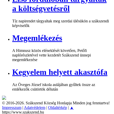
a költségvetésről
Tíz napirendet tárgyaltak meg szerdai ülésükön a szákszendi
képviselők
Megemlékezés
A Himnusz közös eléneklését követően, Petőfi
naplórészletével vette kezdetét Szákszend ünnepi
megemlékezése
Kegyelem helyett akasztófa
Az Öveges József iskola aulájában gyűltek össze az
emlékezők csütörtök délután
© 2016-2026. Szákszend Község Honlapja Minden jog fenntartva!
Impresszum
|
Adatvédelem
|
Oldaltérkép
|
▲
https://www.szakszend.hu