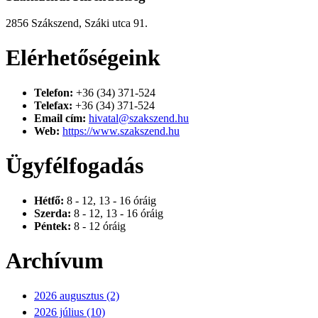
2856 Szákszend, Száki utca 91.
Elérhetőségeink
Telefon:
+36 (34) 371-524
Telefax:
+36 (34) 371-524
Email cím:
hivatal@szakszend.hu
Web:
https://www.szakszend.hu
Ügyfélfogadás
Hétfő:
8 - 12, 13 - 16 óráig
Szerda:
8 - 12, 13 - 16 óráig
Péntek:
8 - 12 óráig
Archívum
2026 augusztus (2)
2026 július (10)