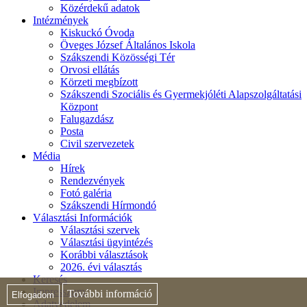
Közérdekű adatok
Intézmények
Kiskuckó Óvoda
Öveges József Általános Iskola
Szákszendi Közösségi Tér
Orvosi ellátás
Körzeti megbízott
Szákszendi Szociális és Gyermekjóléti Alapszolgáltatási
Központ
Falugazdász
Posta
Civil szervezetek
Média
Hírek
Rendezvények
Fotó galéria
Szákszendi Hírmondó
Választási Információk
Választási szervek
Választási ügyintézés
Korábbi választások
2026. évi választás
Keresés
Impresszum
További információ
Elfogadom
Adatvédelem