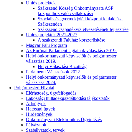
Uniós projektek
Szákszend Község Önkormányzata ASP
központhoz való csatlakozása
Szociális és gyermekjóléti központ kialakítása
Szákszenden
Szákszend csapadékvíz-elvezetésének fejlesztése
Uniós projektek 2021-2027
A szákszendi Faluház korszerűsítése
Magyar Falu Program
Az Európai Parlament tagjainak választása 2019.
Helyi önkormányzati képviselők és polgármester
választása 2019.
Helyi Választási Bizottság
Parlamenti Választások 2022
Helyi önkormányzati képviselők és polgármester
választása 2024.
Polgármesteri Hivatal
Elérhetőség, ügyfélfogadás
Lakossági hulladékgazdálkodási tájékoztatók
Adóügyek
Hatósági ügyek
Hirdetmények
Önkormányzati Elektronikus Ügyintézés
Pályázatok
Szabályzatok, tervek