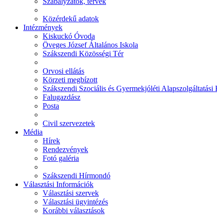
Szabályzatok, tervek
Közérdekű adatok
Intézmények
Kiskuckó Óvoda
Öveges József Általános Iskola
Szákszendi Közösségi Tér
Orvosi ellátás
Körzeti megbízott
Szákszendi Szociális és Gyermekjóléti Alapszolgáltatási
Falugazdász
Posta
Civil szervezetek
Média
Hírek
Rendezvények
Fotó galéria
Szákszendi Hírmondó
Választási Információk
Választási szervek
Választási ügyintézés
Korábbi választások