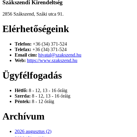
Szákszendi Kirendeltség
2856 Szákszend, Száki utca 91.
Elérhetőségeink
Telefon:
+36 (34) 371-524
Telefax:
+36 (34) 371-524
Email cím:
hivatal@szakszend.hu
Web:
https://www.szakszend.hu
Ügyfélfogadás
Hétfő:
8 - 12, 13 - 16 óráig
Szerda:
8 - 12, 13 - 16 óráig
Péntek:
8 - 12 óráig
Archívum
2026 augusztus (2)