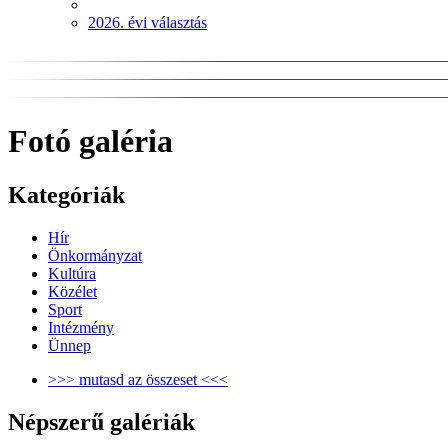
2026. évi választás
Fotó galéria
Kategóriák
Hír
Önkormányzat
Kultúra
Közélet
Sport
Intézmény
Ünnep
>>> mutasd az összeset <<<
Népszerű galériák