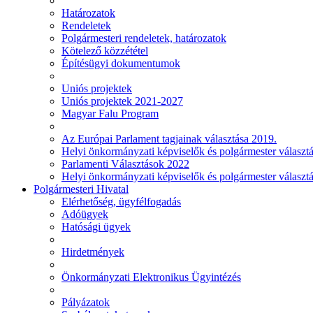
Határozatok
Rendeletek
Polgármesteri rendeletek, határozatok
Kötelező közzététel
Építésügyi dokumentumok
Uniós projektek
Uniós projektek 2021-2027
Magyar Falu Program
Az Európai Parlament tagjainak választása 2019.
Helyi önkormányzati képviselők és polgármester választ
Parlamenti Választások 2022
Helyi önkormányzati képviselők és polgármester választ
Polgármesteri Hivatal
Elérhetőség, ügyfélfogadás
Adóügyek
Hatósági ügyek
Hirdetmények
Önkormányzati Elektronikus Ügyintézés
Pályázatok