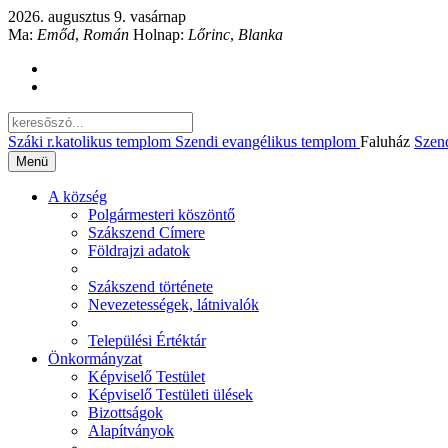
2026. augusztus 9. vasárnap
Ma:
Emőd
,
Román
Holnap:
Lőrinc
,
Blanka
Száki r.katolikus templom
Szendi evangélikus templom
Faluház
Szen
Menü
A község
Polgármesteri köszöntő
Szákszend Címere
Földrajzi adatok
Szákszend története
Nevezetességek, látnivalók
Települési Értéktár
Önkormányzat
Képviselő Testület
Képviselő Testületi ülések
Bizottságok
Alapítványok