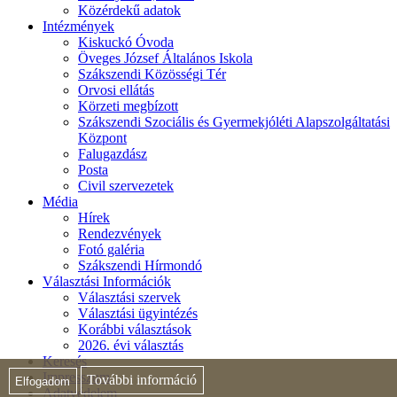
Közérdekű adatok
Intézmények
Kiskuckó Óvoda
Öveges József Általános Iskola
Szákszendi Közösségi Tér
Orvosi ellátás
Körzeti megbízott
Szákszendi Szociális és Gyermekjóléti Alapszolgáltatási
Központ
Falugazdász
Posta
Civil szervezetek
Média
Hírek
Rendezvények
Fotó galéria
Szákszendi Hírmondó
Választási Információk
Választási szervek
Választási ügyintézés
Korábbi választások
2026. évi választás
Keresés
Impresszum
További információ
Elfogadom
Adatvédelem