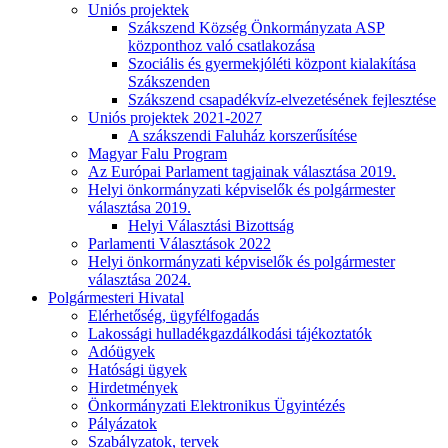
Uniós projektek
Szákszend Község Önkormányzata ASP
központhoz való csatlakozása
Szociális és gyermekjóléti központ kialakítása
Szákszenden
Szákszend csapadékvíz-elvezetésének fejlesztése
Uniós projektek 2021-2027
A szákszendi Faluház korszerűsítése
Magyar Falu Program
Az Európai Parlament tagjainak választása 2019.
Helyi önkormányzati képviselők és polgármester
választása 2019.
Helyi Választási Bizottság
Parlamenti Választások 2022
Helyi önkormányzati képviselők és polgármester
választása 2024.
Polgármesteri Hivatal
Elérhetőség, ügyfélfogadás
Lakossági hulladékgazdálkodási tájékoztatók
Adóügyek
Hatósági ügyek
Hirdetmények
Önkormányzati Elektronikus Ügyintézés
Pályázatok
Szabályzatok, tervek