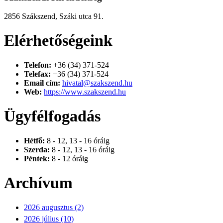
2856 Szákszend, Száki utca 91.
Elérhetőségeink
Telefon:
+36 (34) 371-524
Telefax:
+36 (34) 371-524
Email cím:
hivatal@szakszend.hu
Web:
https://www.szakszend.hu
Ügyfélfogadás
Hétfő:
8 - 12, 13 - 16 óráig
Szerda:
8 - 12, 13 - 16 óráig
Péntek:
8 - 12 óráig
Archívum
2026 augusztus (2)
2026 július (10)