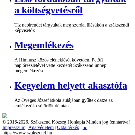
a költségvetésről
Tíz napirendet tárgyaltak meg szerdai ülésükön a szákszendi
képviselők
Megemlékezés
A Himnusz közös eléneklését követően, Petőfi
naplórészletével vette kezdetét Szákszend ünnepi
megemlékezése
Kegyelem helyett akasztófa
Az Öveges József iskola aulájában gyűltek össze az
emlékezők csütörtök délután
© 2016-2026. Szákszend Község Honlapja Minden jog fenntartva!
Impresszum
|
Adatvédelem
|
Oldaltérkép
|
▲
https://www.szakszend.hu