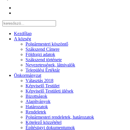
Kezdőlap
A község
Polgármesteri köszöntő
Szákszend Címere
Földrajzi adatok
Szákszend története
Nevezetességek, látnivalók
Települési Értéktár
Önkormányzat
Választás 2018
Képviselő Testület
Képviselő Testületi ülések
Bizottságok
Alapítványok
Határozatok
Rendeletek
Polgármesteri rendeletek, határozatok
Kötelező közzététel
Építésügyi dokumentumok