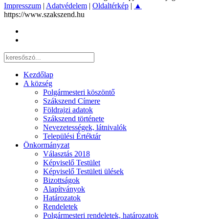
Impresszum
|
Adatvédelem
|
Oldaltérkép
|
▲
https://www.szakszend.hu
Kezdőlap
A község
Polgármesteri köszöntő
Szákszend Címere
Földrajzi adatok
Szákszend története
Nevezetességek, látnivalók
Települési Értéktár
Önkormányzat
Választás 2018
Képviselő Testület
Képviselő Testületi ülések
Bizottságok
Alapítványok
Határozatok
Rendeletek
Polgármesteri rendeletek, határozatok