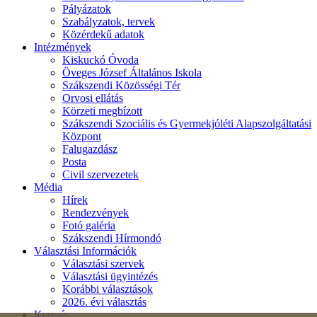
Pályázatok
Szabályzatok, tervek
Közérdekű adatok
Intézmények
Kiskuckó Óvoda
Öveges József Általános Iskola
Szákszendi Közösségi Tér
Orvosi ellátás
Körzeti megbízott
Szákszendi Szociális és Gyermekjóléti Alapszolgáltatási
Központ
Falugazdász
Posta
Civil szervezetek
Média
Hírek
Rendezvények
Fotó galéria
Szákszendi Hírmondó
Választási Információk
Választási szervek
Választási ügyintézés
Korábbi választások
2026. évi választás
Keresés