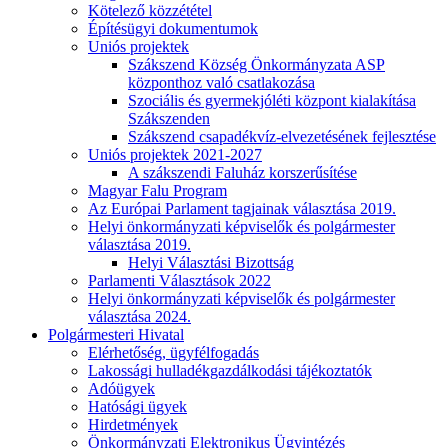
Kötelező közzététel
Építésügyi dokumentumok
Uniós projektek
Szákszend Község Önkormányzata ASP
központhoz való csatlakozása
Szociális és gyermekjóléti központ kialakítása
Szákszenden
Szákszend csapadékvíz-elvezetésének fejlesztése
Uniós projektek 2021-2027
A szákszendi Faluház korszerűsítése
Magyar Falu Program
Az Európai Parlament tagjainak választása 2019.
Helyi önkormányzati képviselők és polgármester
választása 2019.
Helyi Választási Bizottság
Parlamenti Választások 2022
Helyi önkormányzati képviselők és polgármester
választása 2024.
Polgármesteri Hivatal
Elérhetőség, ügyfélfogadás
Lakossági hulladékgazdálkodási tájékoztatók
Adóügyek
Hatósági ügyek
Hirdetmények
Önkormányzati Elektronikus Ügyintézés