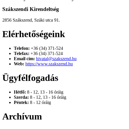
Szákszendi Kirendeltség
2856 Szákszend, Száki utca 91.
Elérhetőségeink
Telefon:
+36 (34) 371-524
Telefax:
+36 (34) 371-524
Email cím:
hivatal@szakszend.hu
Web:
https://www.szakszend.hu
Ügyfélfogadás
Hétfő:
8 - 12, 13 - 16 óráig
Szerda:
8 - 12, 13 - 16 óráig
Péntek:
8 - 12 óráig
Archívum