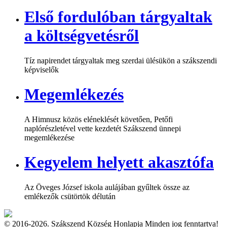
Első fordulóban tárgyaltak
a költségvetésről
Tíz napirendet tárgyaltak meg szerdai ülésükön a szákszendi
képviselők
Megemlékezés
A Himnusz közös eléneklését követően, Petőfi
naplórészletével vette kezdetét Szákszend ünnepi
megemlékezése
Kegyelem helyett akasztófa
Az Öveges József iskola aulájában gyűltek össze az
emlékezők csütörtök délután
© 2016-2026. Szákszend Község Honlapja Minden jog fenntartva!