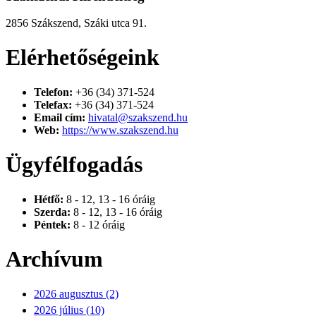
2856 Szákszend, Száki utca 91.
Elérhetőségeink
Telefon:
+36 (34) 371-524
Telefax:
+36 (34) 371-524
Email cím:
hivatal@szakszend.hu
Web:
https://www.szakszend.hu
Ügyfélfogadás
Hétfő:
8 - 12, 13 - 16 óráig
Szerda:
8 - 12, 13 - 16 óráig
Péntek:
8 - 12 óráig
Archívum
2026 augusztus (2)
2026 július (10)