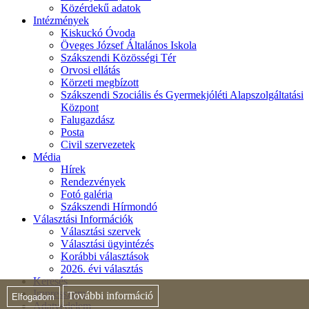
Közérdekű adatok
Intézmények
Kiskuckó Óvoda
Öveges József Általános Iskola
Szákszendi Közösségi Tér
Orvosi ellátás
Körzeti megbízott
Szákszendi Szociális és Gyermekjóléti Alapszolgáltatási
Központ
Falugazdász
Posta
Civil szervezetek
Média
Hírek
Rendezvények
Fotó galéria
Szákszendi Hírmondó
Választási Információk
Választási szervek
Választási ügyintézés
Korábbi választások
2026. évi választás
Keresés
Impresszum
További információ
Elfogadom
Adatvédelem