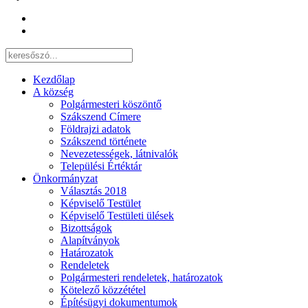
Kezdőlap
A község
Polgármesteri köszöntő
Szákszend Címere
Földrajzi adatok
Szákszend története
Nevezetességek, látnivalók
Települési Értéktár
Önkormányzat
Választás 2018
Képviselő Testület
Képviselő Testületi ülések
Bizottságok
Alapítványok
Határozatok
Rendeletek
Polgármesteri rendeletek, határozatok
Kötelező közzététel
Építésügyi dokumentumok