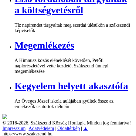
a költségvetésről
Tíz napirendet tárgyaltak meg szerdai ülésükön a szákszendi
képviselők
Megemlékezés
A Himnusz közös eléneklését követően, Petőfi
naplórészletével vette kezdetét Szákszend ünnepi
megemlékezése
Kegyelem helyett akasztófa
Az Öveges József iskola aulájában gyűltek össze az
emlékezők csütörtök délután
© 2016-2026. Szákszend Község Honlapja Minden jog fenntartva!
Impresszum
|
Adatvédelem
|
Oldaltérkép
|
▲
https://www.szakszend.hu