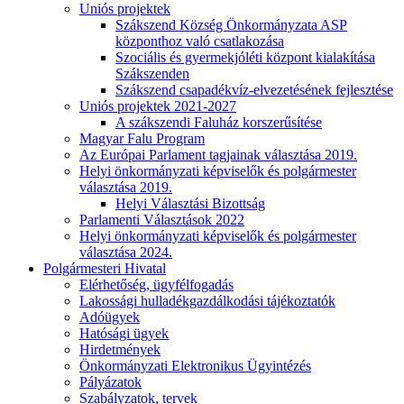
Uniós projektek
Szákszend Község Önkormányzata ASP
központhoz való csatlakozása
Szociális és gyermekjóléti központ kialakítása
Szákszenden
Szákszend csapadékvíz-elvezetésének fejlesztése
Uniós projektek 2021-2027
A szákszendi Faluház korszerűsítése
Magyar Falu Program
Az Európai Parlament tagjainak választása 2019.
Helyi önkormányzati képviselők és polgármester
választása 2019.
Helyi Választási Bizottság
Parlamenti Választások 2022
Helyi önkormányzati képviselők és polgármester
választása 2024.
Polgármesteri Hivatal
Elérhetőség, ügyfélfogadás
Lakossági hulladékgazdálkodási tájékoztatók
Adóügyek
Hatósági ügyek
Hirdetmények
Önkormányzati Elektronikus Ügyintézés
Pályázatok
Szabályzatok, tervek