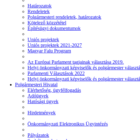
Határozatok
Rendeletek
Polgármesteri rendeletek, határozatok
Kötelező közzététel
Építésügyi dokumentumok
Uniós projektek
Uniós projektek 2021-2027
Magyar Falu Program
Az Európai Parlament tagjainak választása 2019.
Helyi önkormányzati képviselők és polgármester választ
Parlamenti Választások 2022
Helyi önkormányzati képviselők és polgármester választ
Polgármesteri Hivatal
Elérhetőség, ügyfélfogadás
Adóügyek
Hatósági ügyek
Hirdetmények
Önkormányzati Elektronikus Ügyintézés
Pályázatok