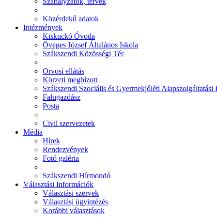
Szabályzatok, tervek
Közérdekű adatok
Intézmények
Kiskuckó Óvoda
Öveges József Általános Iskola
Szákszendi Közösségi Tér
Orvosi ellátás
Körzeti megbízott
Szákszendi Szociális és Gyermekjóléti Alapszolgáltatási
Falugazdász
Posta
Civil szervezetek
Média
Hírek
Rendezvények
Fotó galéria
Szákszendi Hírmondó
Választási Információk
Választási szervek
Választási ügyintézés
Korábbi választások