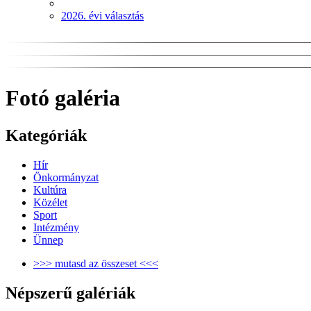
2026. évi választás
Fotó galéria
Kategóriák
Hír
Önkormányzat
Kultúra
Közélet
Sport
Intézmény
Ünnep
>>> mutasd az összeset <<<
Népszerű galériák