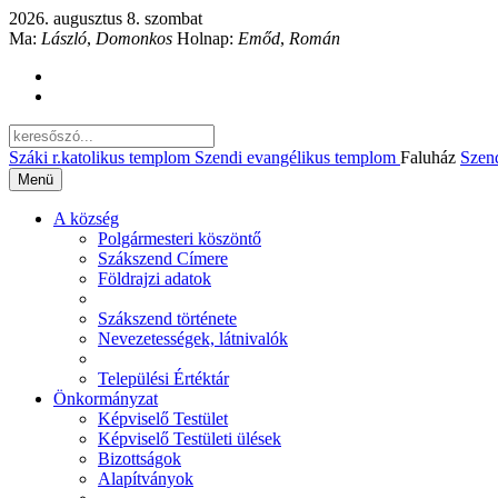
2026. augusztus 8. szombat
Ma:
László
,
Domonkos
Holnap:
Emőd
,
Román
Száki r.katolikus templom
Szendi evangélikus templom
Faluház
Szen
Menü
A község
Polgármesteri köszöntő
Szákszend Címere
Földrajzi adatok
Szákszend története
Nevezetességek, látnivalók
Települési Értéktár
Önkormányzat
Képviselő Testület
Képviselő Testületi ülések
Bizottságok
Alapítványok