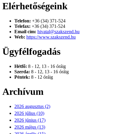
Elérhetőségeink
Telefon:
+36 (34) 371-524
Telefax:
+36 (34) 371-524
Email cím:
hivatal@szakszend.hu
Web:
https://www.szakszend.hu
Ügyfélfogadás
Hétfő:
8 - 12, 13 - 16 óráig
Szerda:
8 - 12, 13 - 16 óráig
Péntek:
8 - 12 óráig
Archívum
2026 augusztus (2)
2026 július (10)
2026 június (17)
2026 május (13)
2026 április (15)