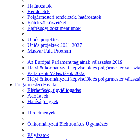
Határozatok
Rendeletek
Polgármesteri rendeletek, határozatok
Kötelező közzététel
Építésügyi dokumentumok
Uniós projektek
Uniós projektek 2021-2027
Magyar Falu Program
Az Európai Parlament tagjainak választása 2019.
Helyi önkormányzati képviselők és polgármester választ
Parlamenti Választások 2022
Helyi önkormányzati képviselők és polgármester választ
Polgármesteri Hivatal
Elérhetőség, ügyfélfogadás
Adóügyek
Hatósági ügyek
Hirdetmények
Önkormányzati Elektronikus Ügyintézés
Pályázatok