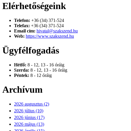
Elérhetőségeink
Telefon:
+36 (34) 371-524
Telefax:
+36 (34) 371-524
Email cím:
hivatal@szakszend.hu
Web:
https://www.szakszend.hu
Ügyfélfogadás
Hétfő:
8 - 12, 13 - 16 óráig
Szerda:
8 - 12, 13 - 16 óráig
Péntek:
8 - 12 óráig
Archívum
2026 augusztus (2)
2026 július (10)
2026 június (17)
2026 május (13)
2026 április (15)