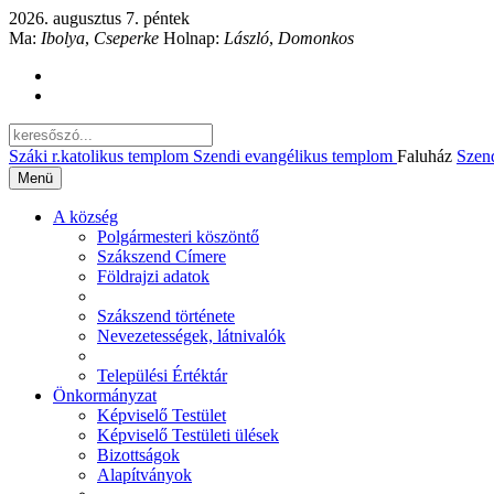
2026. augusztus 7. péntek
Ma:
Ibolya
,
Cseperke
Holnap:
László
,
Domonkos
Száki r.katolikus templom
Szendi evangélikus templom
Faluház
Szen
Menü
A község
Polgármesteri köszöntő
Szákszend Címere
Földrajzi adatok
Szákszend története
Nevezetességek, látnivalók
Települési Értéktár
Önkormányzat
Képviselő Testület
Képviselő Testületi ülések
Bizottságok
Alapítványok