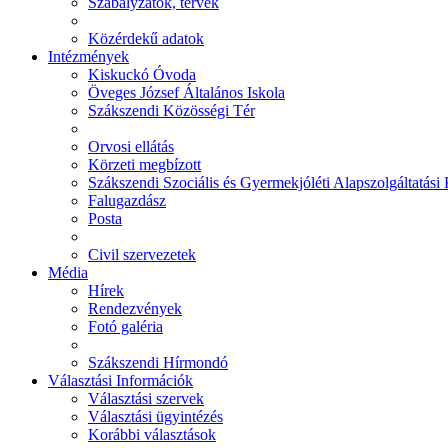
Szabályzatok, tervek
Közérdekű adatok
Intézmények
Kiskuckó Óvoda
Öveges József Általános Iskola
Szákszendi Közösségi Tér
Orvosi ellátás
Körzeti megbízott
Szákszendi Szociális és Gyermekjóléti Alapszolgáltatási
Falugazdász
Posta
Civil szervezetek
Média
Hírek
Rendezvények
Fotó galéria
Szákszendi Hírmondó
Választási Információk
Választási szervek
Választási ügyintézés
Korábbi választások