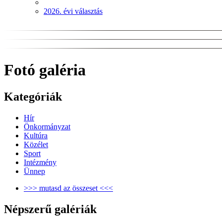
2026. évi választás
Fotó galéria
Kategóriák
Hír
Önkormányzat
Kultúra
Közélet
Sport
Intézmény
Ünnep
>>> mutasd az összeset <<<
Népszerű galériák