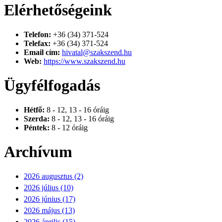
Elérhetőségeink
Telefon:
+36 (34) 371-524
Telefax:
+36 (34) 371-524
Email cím:
hivatal@szakszend.hu
Web:
https://www.szakszend.hu
Ügyfélfogadás
Hétfő:
8 - 12, 13 - 16 óráig
Szerda:
8 - 12, 13 - 16 óráig
Péntek:
8 - 12 óráig
Archívum
2026 augusztus (2)
2026 július (10)
2026 június (17)
2026 május (13)
2026 április (15)