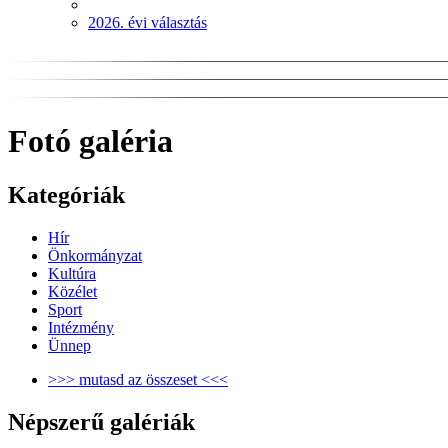
2026. évi választás
Fotó galéria
Kategóriák
Hír
Önkormányzat
Kultúra
Közélet
Sport
Intézmény
Ünnep
>>> mutasd az összeset <<<
Népszerű galériák