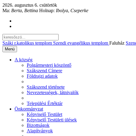
2026. augusztus 6. csütörtök
Ma:
Berta
,
Bettina
Holnap:
Ibolya
,
Cseperke
Száki r.katolikus templom
Szendi evangélikus templom
Faluház
Szen
Menü
A község
Polgármesteri köszöntő
Szákszend Címere
Földrajzi adatok
Szákszend története
Nevezetességek, látnivalók
Települési Értéktár
Önkormányzat
Képviselő Testület
Képviselő Testületi ülések
Bizottságok
Alapítványok