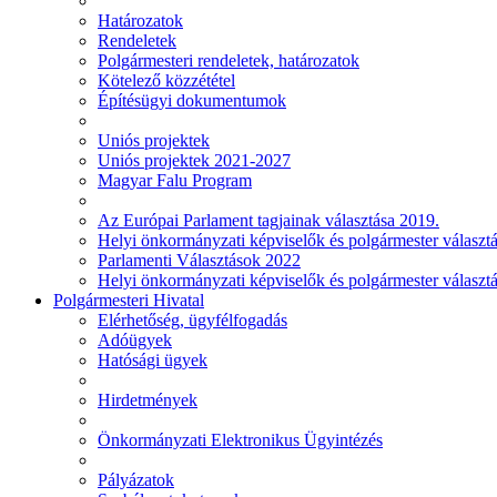
Határozatok
Rendeletek
Polgármesteri rendeletek, határozatok
Kötelező közzététel
Építésügyi dokumentumok
Uniós projektek
Uniós projektek 2021-2027
Magyar Falu Program
Az Európai Parlament tagjainak választása 2019.
Helyi önkormányzati képviselők és polgármester választ
Parlamenti Választások 2022
Helyi önkormányzati képviselők és polgármester választ
Polgármesteri Hivatal
Elérhetőség, ügyfélfogadás
Adóügyek
Hatósági ügyek
Hirdetmények
Önkormányzati Elektronikus Ügyintézés
Pályázatok