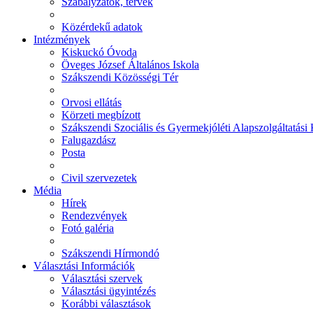
Szabályzatok, tervek
Közérdekű adatok
Intézmények
Kiskuckó Óvoda
Öveges József Általános Iskola
Szákszendi Közösségi Tér
Orvosi ellátás
Körzeti megbízott
Szákszendi Szociális és Gyermekjóléti Alapszolgáltatási
Falugazdász
Posta
Civil szervezetek
Média
Hírek
Rendezvények
Fotó galéria
Szákszendi Hírmondó
Választási Információk
Választási szervek
Választási ügyintézés
Korábbi választások