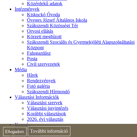
Közérdekű adatok
Intézmények
Kiskuckó Óvoda
Öveges József Általános Iskola
Szákszendi Közösségi Tér
Orvosi ellátás
Körzeti megbízott
Szákszendi Szociális és Gyermekjóléti Alapszolgáltatási
Központ
Falugazdász
Posta
Civil szervezetek
Média
Hírek
Rendezvények
Fotó galéria
Szákszendi Hírmondó
Választási Információk
Választási szervek
Választási ügyintézés
Korábbi választások
2026. évi választás
Keresés
Impresszum
További információ
Elfogadom
Adatvédelem