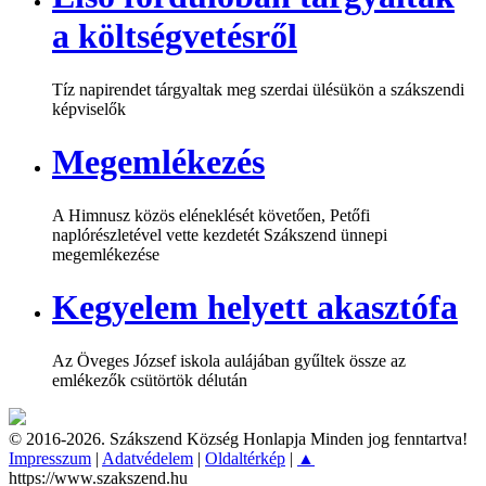
a költségvetésről
Tíz napirendet tárgyaltak meg szerdai ülésükön a szákszendi
képviselők
Megemlékezés
A Himnusz közös eléneklését követően, Petőfi
naplórészletével vette kezdetét Szákszend ünnepi
megemlékezése
Kegyelem helyett akasztófa
Az Öveges József iskola aulájában gyűltek össze az
emlékezők csütörtök délután
© 2016-2026. Szákszend Község Honlapja Minden jog fenntartva!
Impresszum
|
Adatvédelem
|
Oldaltérkép
|
▲
https://www.szakszend.hu