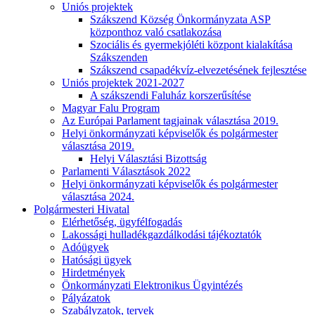
Uniós projektek
Szákszend Község Önkormányzata ASP
központhoz való csatlakozása
Szociális és gyermekjóléti központ kialakítása
Szákszenden
Szákszend csapadékvíz-elvezetésének fejlesztése
Uniós projektek 2021-2027
A szákszendi Faluház korszerűsítése
Magyar Falu Program
Az Európai Parlament tagjainak választása 2019.
Helyi önkormányzati képviselők és polgármester
választása 2019.
Helyi Választási Bizottság
Parlamenti Választások 2022
Helyi önkormányzati képviselők és polgármester
választása 2024.
Polgármesteri Hivatal
Elérhetőség, ügyfélfogadás
Lakossági hulladékgazdálkodási tájékoztatók
Adóügyek
Hatósági ügyek
Hirdetmények
Önkormányzati Elektronikus Ügyintézés
Pályázatok
Szabályzatok, tervek