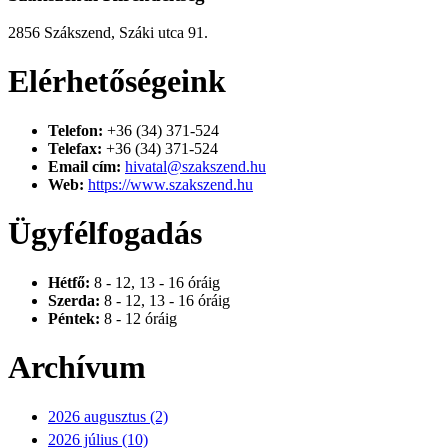
2856 Szákszend, Száki utca 91.
Elérhetőségeink
Telefon:
+36 (34) 371-524
Telefax:
+36 (34) 371-524
Email cím:
hivatal@szakszend.hu
Web:
https://www.szakszend.hu
Ügyfélfogadás
Hétfő:
8 - 12, 13 - 16 óráig
Szerda:
8 - 12, 13 - 16 óráig
Péntek:
8 - 12 óráig
Archívum
2026 augusztus (2)
2026 július (10)