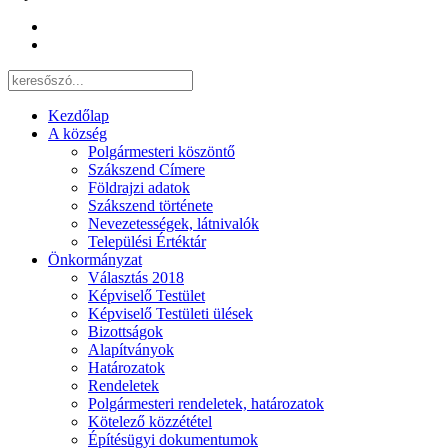
Kezdőlap
A község
Polgármesteri köszöntő
Szákszend Címere
Földrajzi adatok
Szákszend története
Nevezetességek, látnivalók
Települési Értéktár
Önkormányzat
Választás 2018
Képviselő Testület
Képviselő Testületi ülések
Bizottságok
Alapítványok
Határozatok
Rendeletek
Polgármesteri rendeletek, határozatok
Kötelező közzététel
Építésügyi dokumentumok