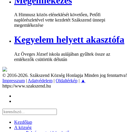
Megemlékezés
A Himnusz közös eléneklését követően, Petőfi
naplórészletével vette kezdetét Szákszend ünnepi
megemlékezése
Kegyelem helyett akasztófa
Az Öveges József iskola aulájában gyűltek össze az
emlékezők csütörtök délután
© 2016-2026. Szákszend Község Honlapja Minden jog fenntartva!
Impresszum
|
Adatvédelem
|
Oldaltérkép
|
▲
https://www.szakszend.hu
Kezdőlap
A község