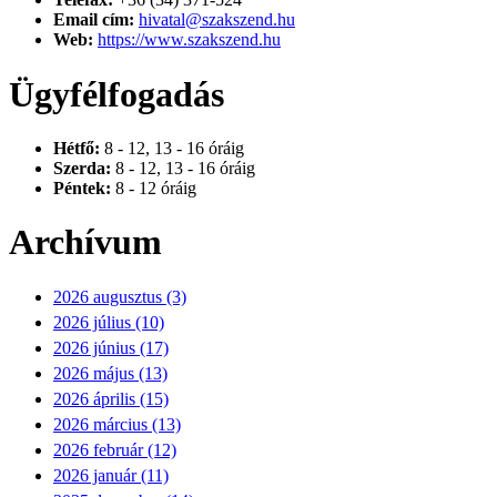
Email cím:
hivatal@szakszend.hu
Web:
https://www.szakszend.hu
Ügyfélfogadás
Hétfő:
8 - 12, 13 - 16 óráig
Szerda:
8 - 12, 13 - 16 óráig
Péntek:
8 - 12 óráig
Archívum
2026 augusztus (3)
2026 július (10)
2026 június (17)
2026 május (13)
2026 április (15)
2026 március (13)
2026 február (12)
2026 január (11)