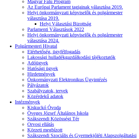
Magyar Falu Program
Az Európai Parlament tagjainak választása 2019.
Helyi önkormányzati képviselők és polgármester
választása 2019.
Helyi Választási Bizottság
Parlamenti Választások 2022
Helyi önkormányzati képviselők és polgármester
választása 2024.
Polgármesteri Hivatal
Elérhetőség, ügyfélfogadás
Lakossági hulladékgazdálkodási tájékoztatók
Adóügyek
Hatósági ügyek
Hirdetmények
Önkormányzati Elektronikus Ügyintézés
Pályázatok
Szabályzatok, tervek
Közérdekű adatok
Intézmények
Kiskuckó Óvoda
Öveges József Általános Iskola
Szákszendi Közösségi Tér
Orvosi ellátás
Körzeti megbízott
Szákszendi Szociális és Gyermekjóléti Alapszolgáltatási