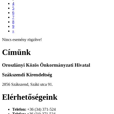
4
5
6
7
8
9
»
Nincs esemény rögzítve!
Címünk
Oroszlányi Közös Önkormányzati Hivatal
Szákszendi Kirendeltség
2856 Szákszend, Száki utca 91.
Elérhetőségeink
Telefon:
+36 (34) 371-524
Telefax:
+36 (34) 371-524