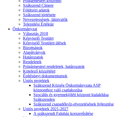
Polgármesteri köszöntő
Szákszend Címere
Földrajzi adatok
Szákszend története
Nevezetességek, látnivalók
Települési Értéktár
Önkormányzat
Választás 2018
Képviselő Testület
Képviselő Testületi ülések
Bizottságok
Alapítványok
Határozatok
Rendeletek
Polgármesteri rendeletek, határozatok
Kötelező közzététel
Építésügyi dokumentumok
Uniós projektek
Szákszend Község Önkormányzata ASP
központhoz való csatlakozása
Szociális és gyermekjóléti központ kialakítása
Szákszenden
Szákszend csapadékvíz-elvezetésének fejlesztése
Uniós projektek 2021-2027
A szákszendi Faluház korszerűsítése